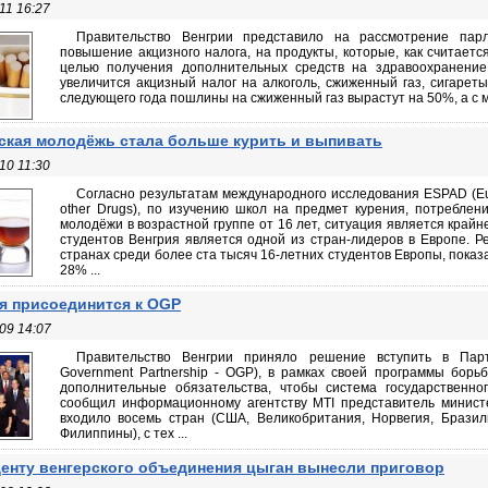
11 16:27
Правительство Венгрии представило на рассмотрение пар
повышение акцизного налога, на продукты, которые, как считаетс
целью получения дополнительных средств на здравоохранение
увеличится акцизный налог на алкоголь, сжиженный газ, сигарет
следующего года пошлины на сжиженный газ вырастут на 50%, а с ма
ская молодёжь стала больше курить и выпивать
10 11:30
Согласно результатам международного исследования ESPAD (Euro
other Drugs), по изучению школ на предмет курения, потреблени
молодёжи в возрастной группе от 16 лет, ситуация является крайн
студентов Венгрия является одной из стран-лидеров в Европе. Р
странах среди более ста тысяч 16-летних студентов Европы, показ
28% ...
я присоединится к OGP
09 14:07
Правительство Венгрии приняло решение вступить в Парт
Government Partnership - OGP), в рамках своей программы борьб
дополнительные обязательства, чтобы система государственно
сообщил информационному агентству MTI представитель минист
входило восемь стран (США, Великобритания, Норвегия, Брази
Филиппины), с тех ...
енту венгерского объединения цыган вынесли приговор