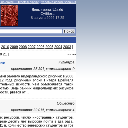
|
на сайте - Hirdetési ajánlat
Условия использования
День имени:
László
Суббота
8 августа 2026 17:25
1
2010
2009
2008
2007
2006
2005
2004
2003
]
0
21
]
»» »»
рии
Культура
просмотров: 35.391, комментариев: 0
вки раннего нидерландского рисунка: в 2008
012 года рисунками эпохи Питера Брейгеля
ельных искусств. Чем объясняется такой
остью. Ведь ранних нидерландских рисунков
сти, рвется от ...
Общество
просмотров: 32.015, комментариев: 4
х ресурсов, число иностранных студентов,
ние десять лет выросло почти в два раза,
1 гг. Количество венгерских студентов за тот