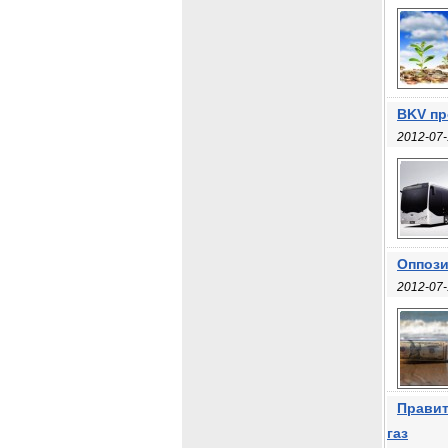
BKV пр
2012-07-
Оппози
2012-07-
Правит
газ