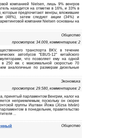
овой компанией Nielsen, лишь 9% венгров
атель находится на отметке в 16%, и 33% в
й, которые предпочитают венгры, вложившие
и (48%), затем следуют акции (34%) и
аркетинговой компании Nielsen основаны на
Общество
просмотров: 34.009, комментариев: 2
щественного транспорта BKV, в течение
ческих автобусов "EBUS-12" китайского
муляторами, что позволяет ему на одной
 в 250 км. с максимальной скоростью 70
 чем аналогичные по размерам дизельные
Экономика
просмотров: 29.580, комментариев: 2
а, принятый парламентом Венгрии, налог на
ляется неприемлемым, поскольку он скорее
нтской группы Иштван Йожа (Józsa István)
 парламентом в понедельник, правительство
ителя ...
енный
Общество