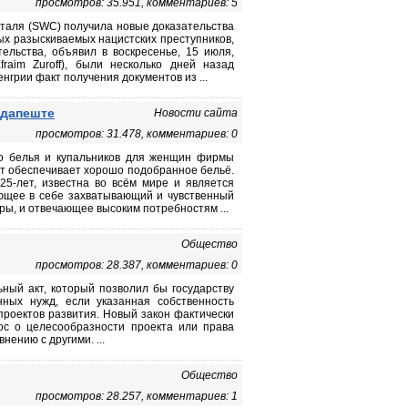
просмотров: 35.951, комментариев: 5
таля (SWC) получила новые доказательства
мых разыскиваемых нацистских преступников,
тельства, объявил в воскресенье, 15 июля,
aim Zuroff), были несколько дней назад
нгрии факт получения документов из ...
удапеште
Новости сайта
просмотров: 31.478, комментариев: 0
го белья и купальников для женщин фирмы
рт обеспечивает хорошо подобранное бельё.
25-лет, известна во всём мире и является
ающее в себе захватывающий и чувственный
ы, и отвечающее высоким потребностям ...
Общество
просмотров: 28.387, комментариев: 0
ный акт, который позволил бы государству
ных нужд, если указанная собственность
проектов развития. Новый закон фактически
ос о целесообразности проекта или права
нению с другими. ...
Общество
просмотров: 28.257, комментариев: 1