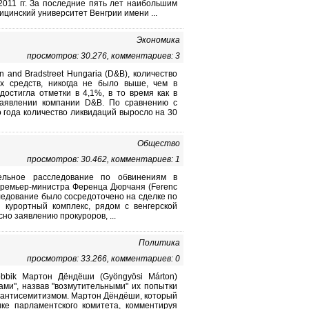
2011 гг. За последние пять лет наибольшим
цинский университет Венгрии имени ...
Экономика
просмотров: 30.276, комментариев: 3
and Bradstreet Hungaria (D&B), количество
ых средств, никогда не было выше, чем в
остигла отметки в 4,1%, в то время как в
 заявлении компании D&B. По сравнению с
о года количество ликвидаций выросло на 30
Общество
просмотров: 30.462, комментариев: 1
тельное расследование по обвинениям в
ремьер-министра Ференца Дюрчаня (Ferenc
следование было сосредоточено на сделке по
 курортный комплекс, рядом с венгерской
но заявлению прокуроров, ...
Политика
просмотров: 33.266, комментариев: 0
bbik Мартон Дёндёши (Gyöngyösi Márton)
ами", назвав "возмутительными" их попытки
с антисемитизмом. Мартон Дёндёши, который
ке парламентского комитета, комментируя