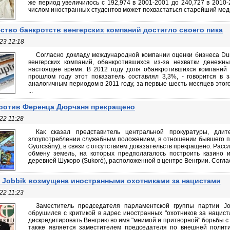
же период увеличилось с 192,974 в 2001-2001 до 240,727 в 2010-
числом иностранных студентов может похвастаться старейший меди
ство банкротств венгерских компаний достигло своего пика
23 12:18
Согласно докладу международной компании оценки бизнеса Dun 
венгерских компаний, обанкротившихся из-за нехватки денежн
настоящее время. В 2012 году доля обанкротившихся компаний д
прошлом году этот показатель составлял 3,3%, - говорится в
аналогичным периодом в 2011 году, за первые шесть месяцев этог
...
ротив Ференца Дюрчаня прекращено
22 11:28
Как сказал представитель центральной прокуратуры, дли
злоупотреблении служебным положением, в отношении бывшего п
Gyurcsány), в связи с отсутствием доказательств прекращено. Рас
обмену земель, на которых предполагалось построить казино и
деревней Шукоро (Sukoró), расположенной в центре Венгрии. Соглас
 Jobbik возмущена иностранными охотниками за нацистами
22 11:23
Заместитель председателя парламентской группы партии Jo
обрушился с критикой в адрес иностранных "охотников за нацист
дискредитировать Венгрию во имя "мнимой и притворной" борьбы 
также является заместителем председателя по внешней полити