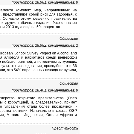
просмотров: 28.981, комментариев: 0
ламента комплекс мер, направленных на
я, представляют собой риск для здоровья, с
. Согласно этому решению правительства
ы и другие табачные изделия. Уже с января
я 2013 года ещё на 50 процентов. ...
Общество
просмотров: 28.982, комментариев: 2
pean School Survey Project on Alcohol and
я алкоголя и наркотиков среди венгерской
е неблагоприятной, а по количеству курящих
езультаты исследования, проведённого в 36
али, что 54% опрошенных никогда не курили,
Общество
просмотров: 28.401, комментариев: 0
нерство открытого правительства (Open
ы с коррупцией, и, следовательно, примет
го управления стала более прозрачной, -
ерства юстиции. Изначально в состав OGP
лия, Мексика, Индонезия, Южная Африка и
Преступность