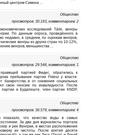
анный центром Симона ...
Общество
просмотров: 30.193, комментариев: 2
кономических исследований Tárki, венгры
нгрии. По данным опроса, проведённого в
ко недавно, в среднем, по оценкам венгров,
нические венгры из других стран по 10-12%,
ению венгров, меньшинства ...
Общество
просмотров: 29.546, комментариев: 1
 правящей партией Фидес, обратились к
рока пребывания партии Fidesz у власти:
от банкротства и от снижения социальных
рял свою пенсию по инвалидности. После
 партии в Будапеште, член партии KNDP,
Общество
просмотров: 30.579, комментариев: 4
u показало, что качество воды в самых
состоянии. За два дня журналисты портала
озер и рек Венгрии, в местах расположения
оверку их чистоты. После взятия десяти
encei-tó), а так же рек Тиса (Tisza) и Дунай