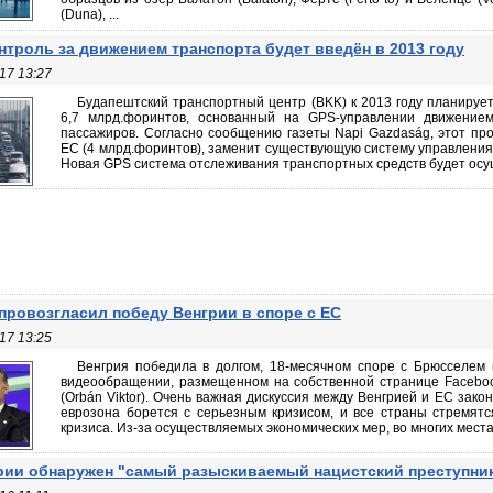
(Duna), ...
нтроль за движением транспорта будет введён в 2013 году
17 13:27
Будапештский транспортный центр (BKK) к 2013 году планируе
6,7 млрд.форинтов, основанный на GPS-управлении движение
пассажиров. Согласно сообщению газеты Napi Gazdaság, этот про
ЕС (4 млрд.форинтов), заменит существующую систему управлени
Новая GPS система отслеживания транспортных средств будет осущ
провозгласил победу Венгрии в споре с ЕС
17 13:25
Венгрия победила в долгом, 18-месячном споре с Брюсселем 
видеообращении, размещенном на собственной странице Faceboo
(Orbán Viktor). Очень важная дискуссия между Венгрией и ЕС закон
еврозона борется с серьезным кризисом, и все страны стремят
кризиса. Из-за осуществляемых экономических мер, во многих местах
рии обнаружен "самый разыскиваемый нацистский преступни