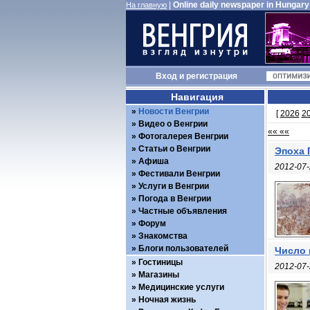
|
Online daily newspaper in Hungary
На главную
Вход
и
регистрация
Навигация
Новости Венгрии
[
2026
2
Видео о Венгрии
«« ««
Фотогалерея Венгрии
Статьи о Венгрии
Эпоха 
Афиша
2012-07-
Фестивали Венгрии
Услуги в Венгрии
Погода в Венгрии
Частные объявления
Форум
Знакомства
Блоги пользователей
Число 
Гостиницы
2012-07-
Магазины
Медицинские услуги
Ночная жизнь