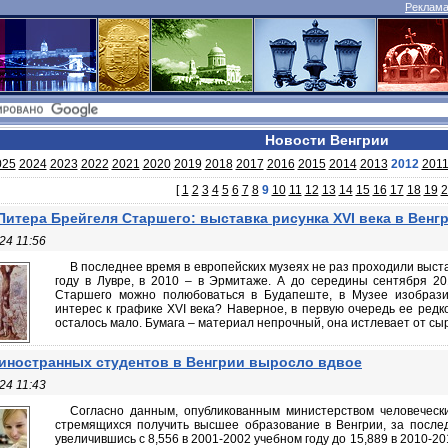
Реклама 
Новости Венгрии
025
2024
2023
2022
2021
2020
2019
2018
2017
2016
2015
2014
2013
2012
201
[
1
2
3
4
5
6
7
8
9
10
11
12
13
14
15
16
17
18
19
2
Питера Брейгеля Старшего: выставка рисунка XVI века в Венг
24 11:56
В последнее время в европейских музеях не раз проходили выста
году в Лувре, в 2010 – в Эрмитаже. А до середины сентября 2
Старшего можно полюбоваться в Будапеште, в Музее изобразит
интерес к графике XVI века? Наверное, в первую очередь ее редк
осталось мало. Бумага – материал непрочный, она истлевает от сыро
иностранных студентов в Венгрии выросло вдвое
24 11:43
Согласно данным, опубликованным министерством человечески
стремящихся получить высшее образование в Венгрии, за послед
увеличившись с 8,556 в 2001-2002 учебном году до 15,889 в 2010-201