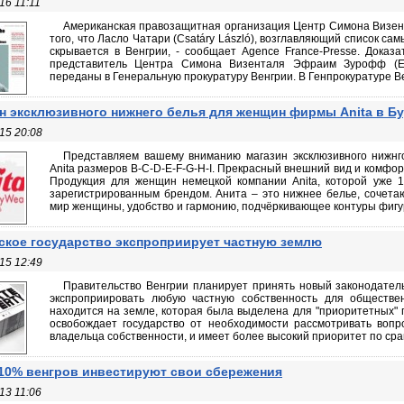
16 11:11
Американская правозащитная организация Центр Симона Визен
того, что Ласло Чатари (Csatáry László), возглавляющий список са
скрывается в Венгрии, - сообщает Agence France-Presse. Доказа
представитель Центра Симона Визенталя Эфраим Зурофф (Efr
переданы в Генеральную прокуратуру Венгрии. В Генпрокуратуре Ве
н эксклюзивного нижнего белья для женщин фирмы Anita в Б
15 20:08
Представляем вашему вниманию магазин эксклюзивного нижн
Anita размеров B-C-D-E-F-G-H-I. Прекрасный внешний вид и комфо
Продукция для женщин немецкой компании Anita, которой уже 1
зарегистрированным брендом. Анита – это нижнее белье, сочет
мир женщины, удобство и гармонию, подчёркивающее контуры фигур
ское государство экспроприирует частную землю
15 12:49
Правительство Венгрии планирует принять новый законодатель
экспроприировать любую частную собственность для обществен
находится на земле, которая была выделена для "приоритетных" 
освобождает государство от необходимости рассмотривать вопр
владельца собственности, и имеет более высокий приоритет по срав
10% венгров инвестируют свои сбережения
13 11:06