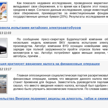
Как показало недавнее исследование, проведенное маркетинг
вкладывают свои сбережения, в то время как в Европе этот показ
среднем в мире. Согласно данным исследования, среди инвестици
свои сбережения, преимущество за инвестиционными фондам
государственные ценные бумаги (20%). Результаты исследования м
...
овела испытание китайских электроавтобусов
13 11:03
По сообщению пресс-секретаря Будапештской компании об
нескольких недель компания BKV провела испытание электри
производства. Автобус компании BYD оснащен новейшими акку
зарядке при полной загруженности пройти отрезок более чем
километров в час. Автобус потребляет вдвое меньше энергии,
автобусы, причём ...
ция критикует введение налога на финансовые операции
12 13:17
Главная оппозиционная социалистическая партия раскритиковал
финансовые операции, заявив, что введение данного налога яв
станет бременем для бедных. Заместитель руководителя парламе
сказал, что вместо введения нового налога, который был одобрен
должно было улучшить экономические показатели. По словам замест
ельство Венгрии поднимет акцизы на алкоголь, табак и сжиж