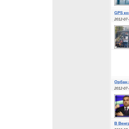
GPS ко
2012-07-
Орбан 
2012-07-
В Венг