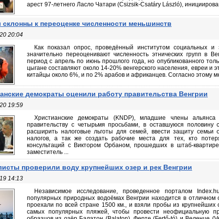
арест 97-летнего Ласло Чатари (Csizsik-Csatáry László), иницииров
 склонны к переоценке численности меньшинств
20 20:04
Как показал опрос, проведённый институтом социальных и э
значительно переоценивают численность этнических групп в Ве
период с апрель по июнь прошлого года, но опубликованного толь
цыгане составляют около 14-20% венгерского населения, евреи и эт
китайцы около 6%, и по 2% арабов и африканцев. Согласно этому мн
анские демократы оценили работу правительства Венгрии
20 19:59
Христианские демократы (KNDP), младшие члены альянса
правительству с четырьмя просьбами, в оставшуюся половину с
расширить налоговые льготы для семей, ввести защиту семьи 
налогов, а так же создать рабочие места для тех, кто поте
консультаций с Виктором Орбаном, прошедших в штаб-квартире
заместитель ...
исты проверили воду крупнейших озер и рек Венгрии
19 14:13
Независимое исследование, проведенное порталом Index.h
популярных природных водоёмах Венгрии находится в отличном 
проехали по всей стране 1500 км., и взяли пробы из крупнейших 
самых популярных пляжей, чтобы провести неофициальную пр
образцов из озёр Балатон (Balaton), Ферте (Fertő-tó) и Веленце (Vel