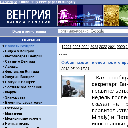
|
Online daily newspaper in Hungary
На главную
Вход
и
регистрация
Навигация
Новости Венгрии
[
2026
2025
2024
2023
2022
2021
2020
2
Видео о Венгрии
«« ««
Фотогалерея Венгрии
Статьи о Венгрии
Орбан назвал членов нового пр
Афиша
2018-05-02 17:31
Фестивали Венгрии
Как сообщи
Услуги в Венгрии
Погода в Венгрии
секретаря Ви
Частные объявления
правительст
Форум
недель после
Знакомства
Блоги пользователей
сказал на п
Гостиницы
правительст
Магазины
Mihály) и Пет
Медицинские услуги
иностранных д
Ночная жизнь