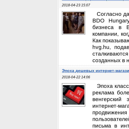
2018-04-23 15:07
Согласно д
BDO Hungary
бизнеса в В
компании, ко
Как показыва
hvg.hu, под
сталкиваются
созданных в н
Эпоха дешевых интернет-магази
2018-04-22 14:06
Эпоха класс
реклама боле
венгерский 
интернет-ма
продвижения
пользовател
письма в инт