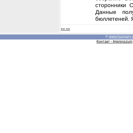
сторонники 
Данные пол
бюллетеней. Я
«« ««
©
www.hungary-
Контакт - Impresszum