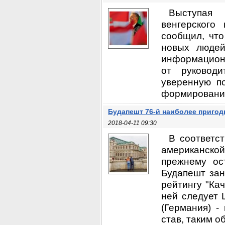
Выступая 
венгерского
сообщил, что
новых людей
информационн
от руковод
уверенную п
формированию 
Будапешт 76-й наиболее пригод
2018-04-11 09:30
В соответс
американско
прежнему ос
Будапешт зан
рейтингу "Ка
ней следует 
(Германия) -
став, таким о