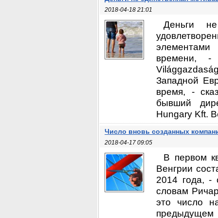
2018-04-18 21:01
Деньги н
удовлетворе
элементами 
времени, -
Világgazdas
Западной Евр
время, - ска
бывший дире
Hungary Kft. В
Число вновь созданных компани
2018-04-17 09:05
В первом к
Венгрии сост
2014 года, -
словам Ричард
это число н
предыдущем 