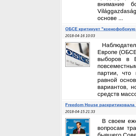
внимание б
Világgazdas
основе ...
ОБСЕ критикует "ксенофобскую
2018-04-16 10:03
Наблюдател
Европе (ОБСЕ
выборов в В
повсеместны
партии, что
равной основ
вариантов, н
средств масс
Freedom House раскритиковала
2018-04-15 21:33
В своем еж
вопросам тра
бывшего Сове