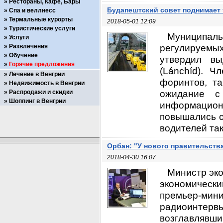
Рестораны, Кафе, Бары
Будапештский совет поднимает 
Спа и веллнесс
Термальные курорты
2018-05-01 12:09
Туристические услуги
Муниципал
Услуги
регулируемы
Развлечения
Обучение
утвердил вы
Горячие предложения
(Lánchíd). 
Лечение в Венгрии
форинтов, т
Недвижимость в Венгрии
ожидание с
Распродажи и скидки
Шоппинг в Венгрии
информацион
повышались с 
водителей такс
Орбан: "У нового правительств
2018-04-30 16:07
Министр эко
экономически
премьер-м
радиоинтерв
возглавлявши