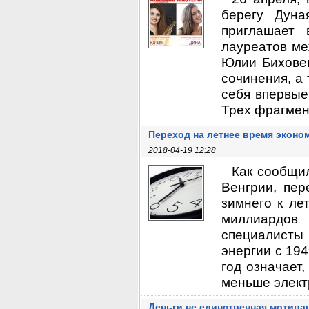
берегу Дуна
приглашает 
лауреатов ме
Юлии Биховец
сочинения, а
себя впервые
Трех фрагмент
Переход на летнее время эконо
2018-04-19 12:28
Как сообщи
Венгрии, пер
зимнего к ле
миллиардов 
специалисты
энергии с 194
год означает,
меньше электр
Деньги не единственная мотива