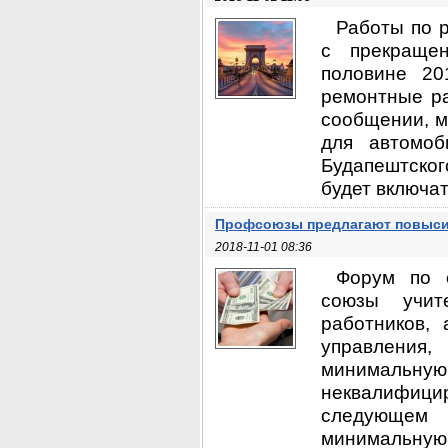
Работы по р
с прекращен
половине 20
ремонтные ра
сообщении, м
для автомоб
Будапештско
будет включат
Профсоюзы предлагают повыси
2018-11-01 08:36
Форум по с
союзы учит
работников, 
управления
минимальну
неквалифицир
следующем 
минимальну