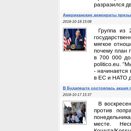
разразился дв
Американские демократы приз
2018-10-18 15:08
Группа из 
государствен
мягкое отнош
почему план 
в 700 000 д
politico.eu. 
- начинается 
в ЕС и НАТО 
В Будапеште состоялась акция 
2018-10-17 15:37
В воскресен
против попр
понедельника
месте. Не
Кошута/Kos