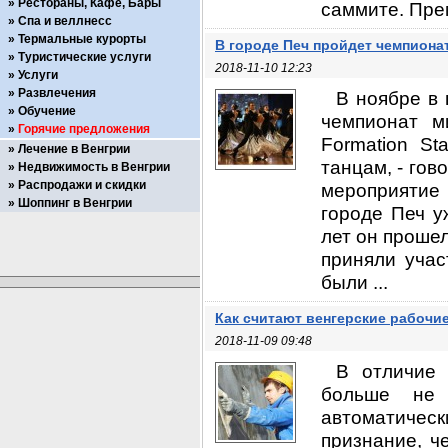
Рестораны, Кафе, Бары
саммите. Прем
Спа и веллнесс
Термальные курорты
В городе Печ пройдет чемпиона
Туристические услуги
2018-11-10 12:23
Услуги
Развлечения
В ноябре в 
Обучение
чемпионат м
Горячие предложения
Formation St
Лечение в Венгрии
танцам, - гов
Недвижимость в Венгрии
Распродажи и скидки
мероприятие 
Шоппинг в Венгрии
городе Печ у
лет он прошел
приняли учас
были ...
Как считают венгерские рабочие
2018-11-09 09:48
В отличие 
больше не 
автоматическ
признание, ч