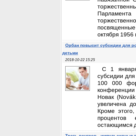
торжествен
Парламента
торжествен
посвященные
октября 1956 г
Орбан повысит субсидии для р
детьми
2018-10-22 15:25
С 1 января
субсидии для
100 000 фор
конференции
Новак (Novák
увеличена д
Кроме этого
процентов 
остающимся до
Треть венгров - импульсивные 