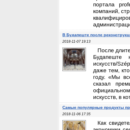
портала pro
компаний, ст
квалифициров
администрации
В Будапеште после реконструкц
2018-11-07 19:13
После длите
Будапеште 
искусств/Szé
даже тем, кт
году. «Мы вс
сказал прем
официальном
искусств, в к
Самые популярные продукты пр
2018-11-06 17:35
Как свидет
экономики се