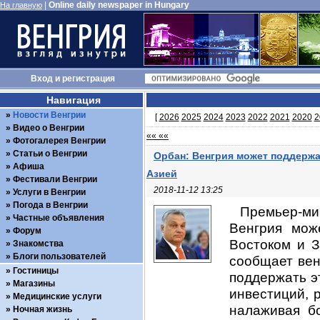
|
Online daily newspaper in Hungary
На главную
Вход
и
регистрация
Навигация
Новости Венгрии
[
2026
2025
2024
2023
2022
2021
2020
2
Видео о Венгрии
«« ««
Фотогалерея Венгрии
Статьи о Венгрии
Орбан: Венгрия может поддержа
Афиша
Азией
Фестивали Венгрии
2018-11-12 13:25
Услуги в Венгрии
Погода в Венгрии
Премьер-ми
Частные объявления
Венгрия мож
Форум
Востоком и З
Знакомства
Блоги пользователей
сообщает вен
Гостиницы
поддержать э
Магазины
инвестиций, 
Медицинские услуги
налаживая б
Ночная жизнь