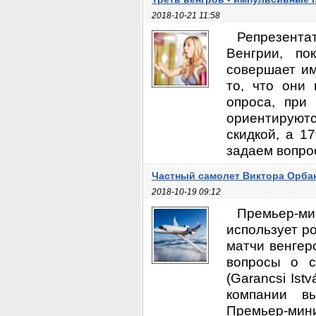
2018-10-21 11:58
Репрезента
Венгрии, по
совершает им
то, что они 
опроса, при
ориентируютс
скидкой, а 1
задаем вопрос
Частный самолет Виктора Орба
2018-10-19 09:12
Премьер-мин
использует р
матчи венгер
вопросы о с
(Garancsi Ist
компании вы
Премьер-мини