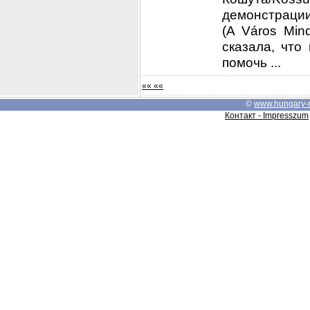
демонстрации
(A Város Min
сказала, что
помочь ...
«« ««
©
www.hungary-
Контакт - Impresszum