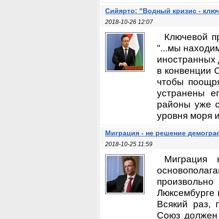
Сийярто: "Водный кризис - клю
2018-10-26 12:07
Ключевой п
"...мы находи
иностранных д
в конвенции 
чтобы поощря
устранены е
районы уже с
уровня моря и
Миграция - не решение демогра
2018-10-25 11:59
Миграция 
основопола
произвольн
Люксембурге м
Всякий раз, 
Союз должен 