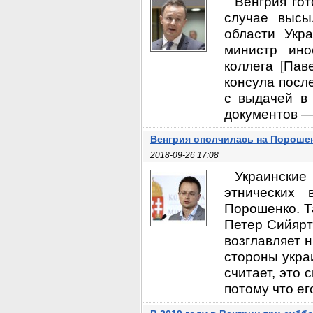
Венгрия гот
случае высы
области Укр
министр ино
коллега [Пав
консула посл
с выдачей в 
документов — 
Венгрия ополчилась на Пороше
2018-09-26 17:08
Украинские
этнических 
Порошенко. Т
Петер Сийярт
возглавляет 
стороны украи
считает, это
потому что ег