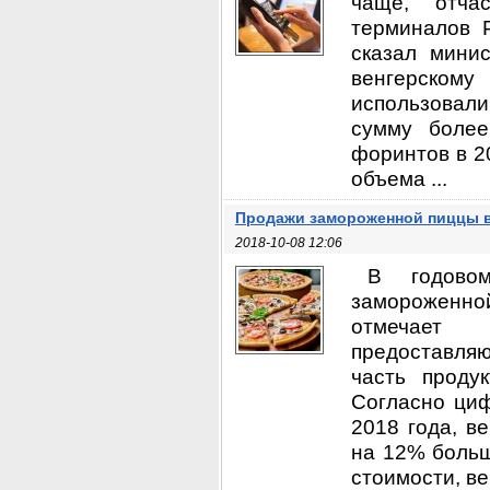
чаще, отча
терминалов 
сказал мини
венгерскому
использовал
сумму более
форинтов в 20
объема ...
Продажи замороженной пиццы 
2018-10-08 12:06
В годово
замороженной
отмечает 
предоставля
часть проду
Согласно ци
2018 года, в
на 12% больш
стоимости, вен