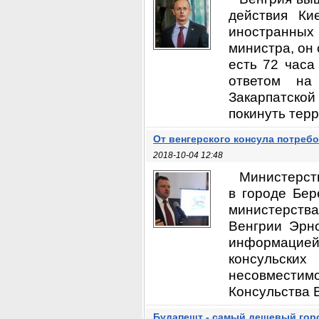
действия Ки
иностранных 
министра, он 
есть 72 часа
ответом на
Закарпатской
покинуть терр
От венгерского консула потреб
2018-10-04 12:48
Министерст
в городе Бер
министерства
Венгрии Эрн
информацией
консульски
несовместимо
Консульства В
Будапешт - самый дешевый гор