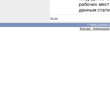
рабочих мест
данным статис
«« ««
©
www.hungary-
Контакт - Impresszum