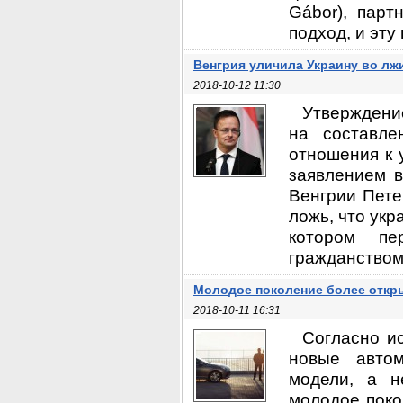
Gábor), парт
подход, и эту
Венгрия уличила Украину во лж
2018-10-12 11:30
Утверждени
на составле
отношения к 
заявлением в
Венгрии Пете
ложь, что укр
котором пе
гражданством»
Молодое поколение более откр
2018-10-11 16:31
Согласно и
новые авто
модели, а н
молодое поко