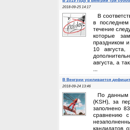
В 2019 году в Венгрии три суб
2018-09-25 14:17
В соответс
в последнем
течение следу
которые за
праздником и
10 августа,
дополнитель
августа, а т
...
В Венгрии усиливается дефици
2018-09-24 13:46
По данным 
(KSH), за п
заполнено 83
сравнению с
незаполненны
кандидатов 