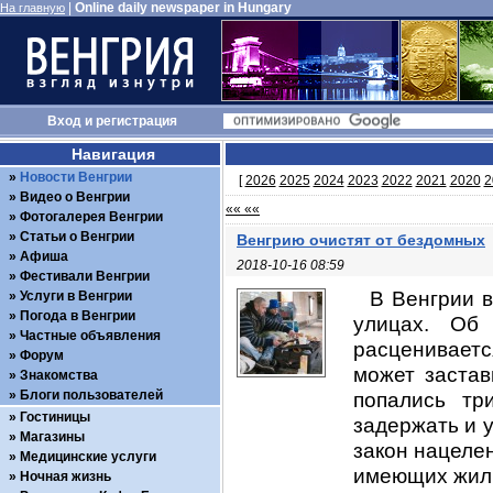
|
Online daily newspaper in Hungary
На главную
Вход
и
регистрация
Навигация
Новости Венгрии
[
2026
2025
2024
2023
2022
2021
2020
2
Видео о Венгрии
«« ««
Фотогалерея Венгрии
Статьи о Венгрии
Венгрию очистят от бездомных
Афиша
2018-10-16 08:59
Фестивали Венгрии
В Венгрии 
Услуги в Венгрии
Погода в Венгрии
улицах. Об
Частные объявления
расценивает
Форум
может застав
Знакомства
Блоги пользователей
попались тр
Гостиницы
задержать и 
Магазины
закон нацеле
Медицинские услуги
имеющих жиль
Ночная жизнь