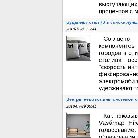
выступающих 
процентов с 
Будапешт стал 70 в списке луч
2018-10-01 12:44
Согласно
компонентов
городов в сп
столица ос
"скорость инт
фиксированно
электромобил
удерживают го
Венгры недовольны системой о
2018-09-29 09:41
Как показы
Vasárnapi Hí
голосовани
образования 