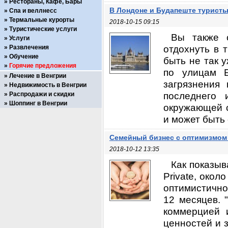
Рестораны, Кафе, Бары
В Лондоне и Будапеште туристы 
Спа и веллнесс
Термальные курорты
2018-10-15 09:15
Туристические услуги
Вы также с
Услуги
отдохнуть в 
Развлечения
Обучение
быть не так 
Горячие предложения
по улицам Б
Лечение в Венгрии
загрязнения 
Недвижимость в Венгрии
последнего 
Распродажи и скидки
Шоппинг в Венгрии
окружающей с
и может быть 
Семейный бизнес с оптимизмом
2018-10-12 13:35
Как показыв
Private, окол
оптимистично
12 месяцев.
коммерцией 
ценностей и з