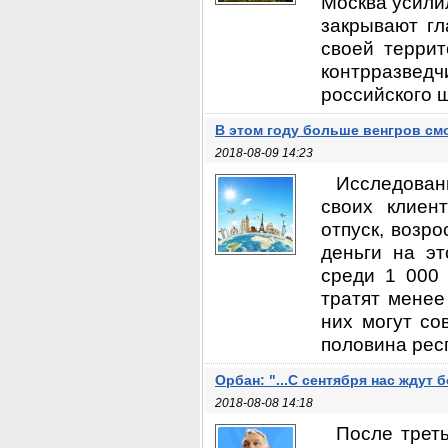
Москва усили
закрывают гл
своей террит
контрразве
российского ш
В этом году больше венгров смо
2018-08-09 14:23
Исследован
своих клиен
отпуск, возр
деньги на эт
среди 1 000 
тратят менее
них могут со
половина респ
Орбан: "...С сентября нас ждут
2018-08-08 14:18
После трет