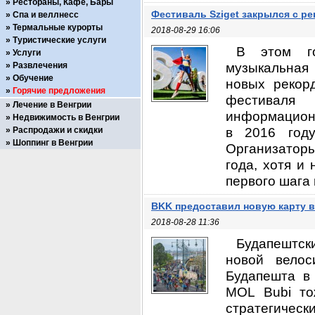
Рестораны, Кафе, Бары
Фестиваль Sziget закрылся с 
Спа и веллнесс
Термальные курорты
2018-08-29 16:06
Туристические услуги
В этом го
Услуги
музыкальная
Развлечения
Обучение
новых рекор
Горячие предложения
фестиваля
Лечение в Венгрии
информационн
Недвижимость в Венгрии
в 2016 году
Распродажи и скидки
Шоппинг в Венгрии
Организаторы
года, хотя и 
первого шага в
BKK предоставил новую карту 
2018-08-28 11:36
Будапештск
новой вело
Будапешта в
MOL Bubi то
стратегическ