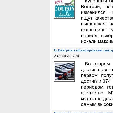
Купонный б
Венгрии, по
изменился. Н
ищут качеств
вышедшая н
годовщины с
период, вско
искали максим
В Венгрии зафиксированы рек
2018-08-22 17:18
Во втором 
достиг новог
первом полу
достигли 374
периодом го
агентство 
квартале дост
самым высоким