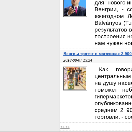
для "нового и
Венгрии, - 
ежегодном Л
Bálványos (T
результатов 
построения но
нам нужен нов
Венгры тратят в магазинах 2 90
2018-08-07 13:24
Как говор
центральным 
на душу насе
поможет неб
гипермаркет
опубликованн
среднем 2 90
торговли, - с
«« ««