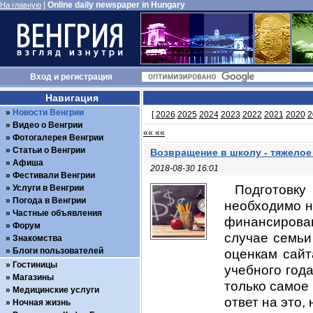
|
Online daily newspaper in Hungary
На главную
Вход
и
регистрация
Навигация
Новости Венгрии
[
2026
2025
2024
2023
2022
2021
2020
2
Видео о Венгрии
«« ««
Фотогалерея Венгрии
Статьи о Венгрии
Возвращение в школу - тяжелое
Афиша
2018-08-30 16:01
Фестивали Венгрии
Подготовку
Услуги в Венгрии
Погода в Венгрии
необходимо н
Частные объявления
финансирован
Форум
случае семьи
Знакомства
Блоги пользователей
оценкам сайт
Гостиницы
учебного года
Магазины
только самое
Медицинские услуги
ответ на это,
Ночная жизнь