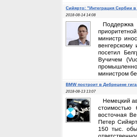
Сийярто: "Интеграция Сербии в
2018-08-14 14:08
Поддержка
приоритетной
министр инос
венгерскому 
посетил Бел
Вучичем (Vuc
промышленнос
министром без
BMW построит в Дебрецене гига
2018-08-13 13:07
Немецкий ав
стоимостью 
восточная Ве
Петер Сийярто
150 тыс. об
ответственно