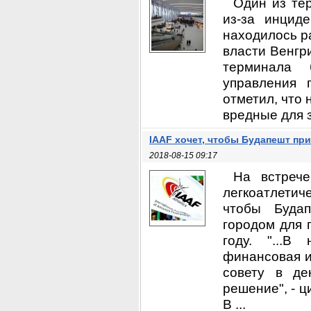
Один из те
из-за инцид
находилось р
власти Венгр
терминала 
управления 
отметил, что 
вредные для 
IAAF хочет, чтобы Будапешт при
2018-08-15 09:17
На встреч
легкоатлетич
чтобы Буда
городом для 
году. "...В
финансовая и
совету в де
решение", - 
В ...