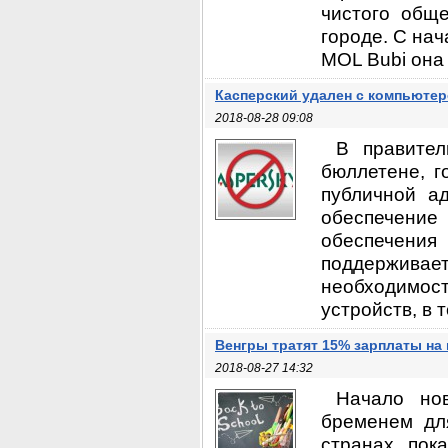
чистого общ
городе. С на
MOL Bubi она 
Касперский удален с компьютер
2018-08-28 09:08
В правител
бюллетене, г
публичной а
обеспечение 
обеспечения 
поддержива
необходимо
устройств, в 
Венгры тратят 15% зарплаты на 
2018-08-27 14:32
Начало но
бременем дл
странах пок