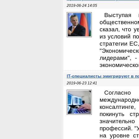
2019-06-24 14:05
Выступая
общественном
сказал, что 
из условий п
стратегии ЕС
"Экономическ
лидерами", 
экономической
IT-специалисты эмигрируют в п
2019-06-23 12:41
Согласно 
международн
консалтинге
покинуть ст
значительн
профессий. "
на уровне ст