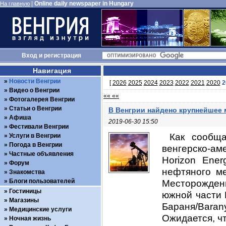
|
Online daily newspaper in Hungary
На главную
Вход
и
регистрация
Навигация
Новости Венгрии
[
2026
2025
2024
2023
2022
2021
2020
2
Видео о Венгрии
«« ««
Фотогалерея Венгрии
Статьи о Венгрии
В Венгрии найдено крупнейшее
Афиша
2019-06-30 15:50
Фестивали Венгрии
Как сообща
Услуги в Венгрии
Погода в Венгрии
венгерско-а
Частные объявления
Horizon Ener
Форум
нефтяного ме
Знакомства
Блоги пользователей
Месторожден
Гостиницы
южной части 
Магазины
Бараня/Baran
Медицинские услуги
Ожидается, чт
Ночная жизнь