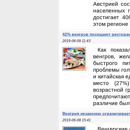
Австрией сос
населенных п
достигает 40
этом регионе 
42% венгров посещают рестора
2019-06-09 11:43
Как показа
венгров, же
быстрого п
проблемы гол
и китайская е
место (27%
возрастной гр
предпочитаю
различие было 
Венгрия незаконно ограничивае
2019-06-08 15:41
Венгерские 