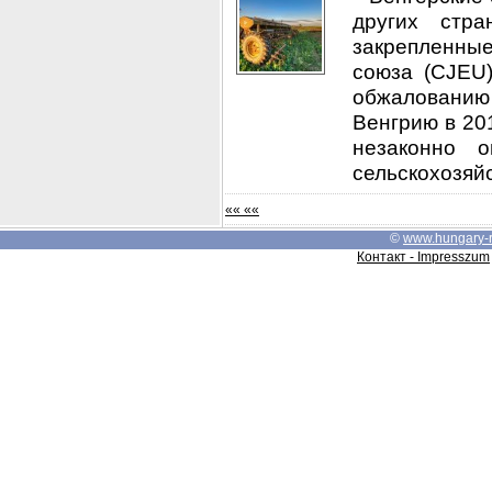
других стр
закрепленные
союза (CJEU)
обжалованию 
Венгрию в 201
незаконно 
сельскохозяйс
«« ««
©
www.hungary-
Контакт - Impresszum