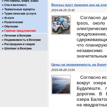
Рестораны, Кафе, Бары
Венгры ждут падения цен на эл
Спа и веллнесс
Термальные курорты
2019-06-29 15:42
Туристические услуги
Согласно д
Услуги
Ipsos, окол
Развлечения
Обучение
электричес
Горячие предложения
предложение
Лечение в Венгрии
сдерживающим
Недвижимость в Венгрии
что планирую
Распродажи и скидки
Шоппинг в Венгрии
независимо
значительным
Цены на недвижимость на берег
2019-06-28 13:04
Согласно ис
вокруг озер
Будапеште, 
дорогим. В 
озера Балато
на квадратны