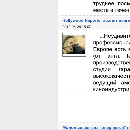
труднее, пос
месте в течени
Hollywood Reporter хвалит вен
2019-06-20 15:47
"...Неудив
профессионал
Европе есть в
(от англ. 
производств
студии гар
высококачеств
ведущий аме
киноиндустрии
Молодые венгры "оперяются" по