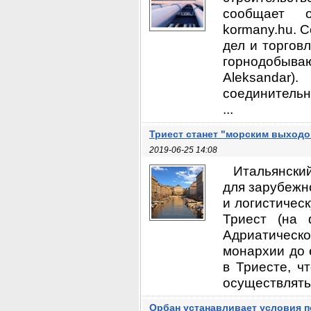
сообщает о
kormany.hu. 
дел и торговл
горнодобыва
Aleksandar
соединительн
...
Триест станет "морским выходо
2019-06-25 14:08
Итальянский
для зарубежн
и логистическ
Триест (на 
Адриатичес
монархии до 
в Триесте, ч
осуществлять 
Орбан устанавливает условия 