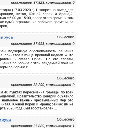
просмотров: 37.823, комментариев: 0
одня (17.03.2020 г.):1. запрет на въезд для
 Франции, Китая, Южной Кореи и Ирана)2.
ко с 6:00 до 15:00, после этого времени там
вке еды3. ограничение рабочего времени, за
ов, ...
вируса
Общество
просмотров: 37.653, комментариев: 0
бан подчеркнул обоснованность решения
е, принятое в конце прошлой недели. «Это
рагом», - сказал Орбан. По его словам,
ешения по борьбе с этой эпидемией пока не
ры по борьбе с ...
Общество
просмотров: 38.290, комментариев: 0
ем 40 пунктах пересечения границы по всей
андемией. Правительство Венгрии объявило
з наиболее важных чрезвычайных мер это
 Китая, Южной Кореи и Ирана; сейчас им не
та 2020 года был восстановлен ...
ируса
Общество
просмотров: 37.889, комментариев: 1