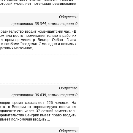
оторый укрепляет потенциал реагирования
Общество
просмотров: 38.344, комментариев: 0
правительство вводит комендантский час. «В
дом или место проживания только в рабочих
ал премьер-министр Виктор Орбан. Глава
 способами "разделить" молодых и пожилых
ктовых магазинах, ...
Общество
просмотров: 36.439, комментариев: 0
оящее время составляет 226 человек. На
рта: в Венгрии от коронавируса скончался
удапеште скончался 37-летний заместитель
 правительство Венгрии имеет право вводить
имеет полномочия вводить ...
Общество