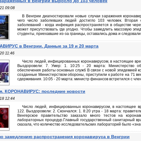
зараженных в Венгрии выросло до 103 человек
21 09:08
В Венгрии диагностировали новые случаи заражения коронавир
чего число заболевших людей достигло 103 человек. Вторая 
заболеваний - когда инфекция распространяется в обществе чере
может присутствовать где угодно. Чтобы замедлить массовую эпи
студенты, приехавшие из-за границы, оставались дома и следовали 
ВИРУС в Венгрии. Данные за 19 и 20 марта
20 11:46
Число людей, инфицированных коронавирусом, в настоящее время
Выздоровели: 7. Умер: 1. 10:25 - 20 марта: Министерство 
обеспечения работы основных служб В связи с новой эпидемией к
созданные Министерством обороны, приступили к работе на 71 ве
сдерживания. 10:05 - 20 марта: министр финансов встретился с член
я. КОРОНАВИРУС: последние новости
18 12:44
Число людей, инфицированных коронавирусом, в настоящее вр
122. Выздоровели: 2. Скончался: 1. 8:20 утра - 18 марта: правите
Венгерское правительство заказало много тестов на корона
лабораторных процедур.Главный государственный санитарный врач
сказала, что количество исследовательских лабораторий было «знач
о замедлению распространения коронавируса в Венгрии