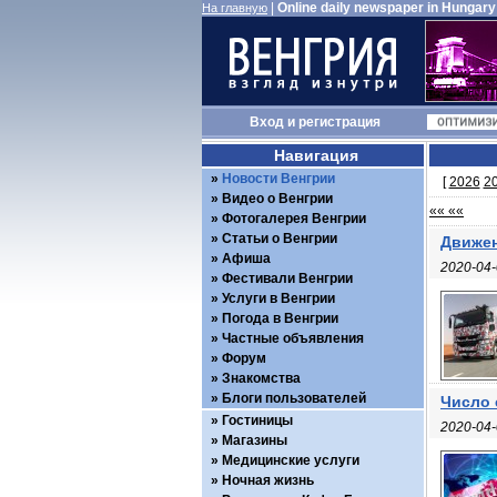
|
Online daily newspaper in Hungary
На главную
Вход
и
регистрация
Навигация
Новости Венгрии
[
2026
2
Видео о Венгрии
«« ««
Фотогалерея Венгрии
Статьи о Венгрии
Движен
Афиша
2020-04-
Фестивали Венгрии
Услуги в Венгрии
Погода в Венгрии
Частные объявления
Форум
Знакомства
Блоги пользователей
Число 
Гостиницы
2020-04-
Магазины
Медицинские услуги
Ночная жизнь