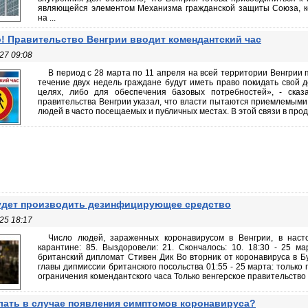
являющейся элементом Механизма гражданской защиты Союза, к
на ...
! Правительство Венгрии вводит комендантский час
27 09:08
В период с 28 марта по 11 апреля на всей территории Венгрии 
течение двух недель граждане будут иметь право покидать свой 
целях, либо для обеспечения базовых потребностей», - сказ
правительства Венгрии указал, что власти пытаются приемлемыми
людей в часто посещаемых и публичных местах. В этой связи в проду
дет производить дезинфицирующее средство
25 18:17
Число людей, зараженных коронавирусом в Венгрии, в наст
карантине: 85. Выздоровели: 21. Скончалось: 10. 18:30 - 25 ма
британский дипломат Стивен Дик Во вторник от коронавируса в Б
главы дипмиссии британского посольства 01:55 - 25 марта: только
ограничения комендантского часа Только венгерское правительство 
лать в случае появления симптомов коронавируса?