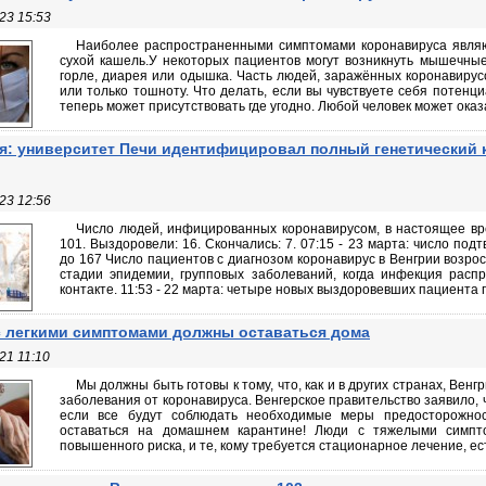
23 15:53
Наиболее распространенными симптомами коронавируса являю
сухой кашель.У некоторых пациентов могут возникнуть мышечные 
горле, диарея или одышка. Часть людей, заражённых коронавирус
или только тошноту. Что делать, если вы чувствуете себя потен
теперь может присутствовать где угодно. Любой человек может оказа
я: университет Печи идентифицировал полный генетический 
23 12:56
Число людей, инфицированных коронавирусом, в настоящее вре
101. Выздоровели: 16. Скончались: 7. 07:15 - 23 марта: число по
до 167 Число пациентов с диагнозом коронавирус в Венгрии возрос
стадии эпидемии, групповых заболеваний, когда инфекция расп
контакте. 11:53 - 22 марта: четыре новых выздоровевших пациента п
 легкими симптомами должны оставаться дома
21 11:10
Мы должны быть готовы к тому, что, как и в других странах, Вен
заболевания от коронавируса. Венгерское правительство заявило, 
если все будут соблюдать необходимые меры предосторожно
оставаться на домашнем карантине! Люди с тяжелыми симпто
повышенного риска, и те, кому требуется стационарное лечение, есте