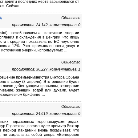
аст девяти последних жертв варьировался от
к. Сейчас ...
%
Общество
просмотров: 24.142, комментариев: 0
stat), возобновляемые источники энергии
опления и охлаждения в Венгрии, что лишь
стат, средний показатель по ЕС неуклонно
авляла 12%. Рост промышленности, услуг и
источников энергии, используемых ...
Общество
просмотров: 36.227, комментариев: 1
о решение премьер-министра Виктора Орбана
лено в среду (8 апреля). Это решение будет
Согласно действующим правилам, венгерские
згивание) женщин водой или духами, будет
 ежедневном брифинге, ...
Общество
просмотров: 24.619, комментариев: 0
оих пораженных коронавирусом рядах.
ур Евросоюза, поскольку ее премьер Виктор
в период пандемии вновь показывает, что
 не закрыла за собой дверь. «Венгерское