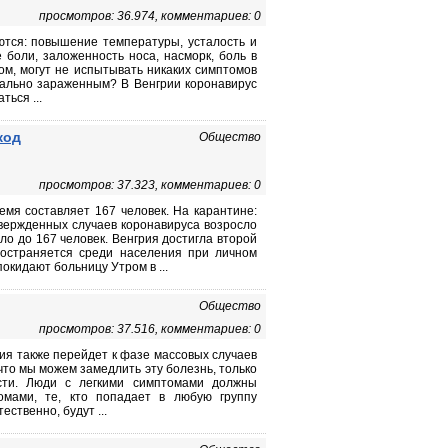
просмотров: 36.974, комментариев: 0
тся: повышение температуры, усталость и
боли, заложенность носа, насморк, боль в
ом, могут не испытывать никаких симптомов
циально зараженным? В Венгрии коронавирус
ться ...
код
Общество
просмотров: 37.323, комментариев: 0
мя составляет 167 человек. На карантине:
дтвержденных случаев коронавируса возросло
ло до 167 человек. Венгрия достигла второй
ространяется среди населения при личном
окидают больницу Утром в ...
Общество
просмотров: 37.516, комментариев: 0
грия также перейдет к фазе массовых случаев
что мы можем замедлить эту болезнь, только
сти. Люди с легкими симптомами должны
мами, те, кто попадает в любую группу
ственно, будут ...