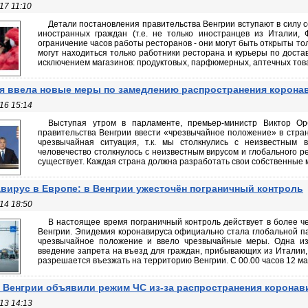
17 11:10
Детали постановления правительства Венгрии вступают в силу сег
иностранных граждан (т.е. не только иностранцев из Италии,
ограничение часов работы ресторанов - они могут быть открыты толь
могут находиться только работники ресторана и курьеры по доста
исключением магазинов: продуктовых, парфюмерных, аптечных товар
я ввела новые меры по замедлению распространения корона
16 15:14
Выступая утром в парламенте, премьер-министр Виктор Ор
правительства Венгрии ввести «чрезвычайное положение» в стран
чрезвычайная ситуация, т.к. мы столкнулись с неизвестным в
человечество столкнулось с неизвестным вирусом и глобального р
существует. Каждая страна должна разработать свои собственные ме
вирус в Европе: в Венгрии ужесточён пограничный контроль
14 18:50
В настоящее время пограничный контроль действует в более ч
Венгрии. Эпидемия коронавируса официально стала глобальной п
чрезвычайное положение и ввело чрезвычайные меры. Одна и
введение запрета на въезд для граждан, прибывающих из Италии,
разрешается въезжать на территорию Венгрии. С 00.00 часов 12 мар
 Венгрии объявили режим ЧС из-за распространения коронав
13 14:13