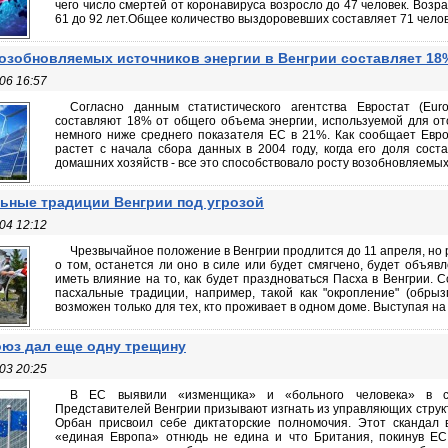
чего число смертей от коронавируса возросло до 47 человек. Возр
61 до 92 лет.Общее количество выздоровевших составляет 71 челове
озобновляемых источников энергии в Венгрии составляет 18
06 16:57
Согласно данным статистического агентства Евростат (Euro
составляют 18% от общего объема энергии, используемой для от
немного ниже среднего показателя ЕС в 21%. Как сообщает Евро
растет с начала сбора данных в 2004 году, когда его доля сост
домашних хозяйств - все это способствовало росту возобновляемых 
ьные традиции Венгрии под угрозой
04 12:12
Чрезвычайное положение в Венгрии продлится до 11 апреля, н
о том, останется ли оно в силе или будет смягчено, будет объяв
иметь влияние на то, как будет праздноваться Пасха в Венгрии. 
пасхальные традиции, например, такой как "окропление" (обры
возможен только для тех, кто проживает в одном доме. Выступая на
юз дал еще одну трещину
03 20:25
В ЕС выявили «изменщика» и «больного человека» в св
Представителей Венгрии призывают изгнать из управляющих структ
Орбан присвоил себе диктаторские полномочия. Этот скандал 
«единая Европа» отнюдь не едина и что Британия, покинув ЕС,