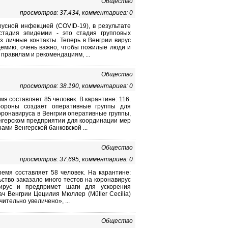
Общество
просмотров: 37.434, комментариев: 0
усной инфекцией (COVID-19), в результате
стадия эпидемии - это стадия групповых
з личные контакты. Теперь в Венгрии вирус
демию, очень важно, чтобы пожилые люди и
правилам и рекомендациям, ...
Общество
просмотров: 38.190, комментариев: 0
 составляет 85 человек. В карантине: 116.
обороны создает оперативные группы для
оронавируса в Венгрии оперативные группы,
нгерском предприятии для координации мер
ами Венгерской банковской ...
Общество
просмотров: 37.695, комментариев: 0
емя составляет 58 человек. На карантине:
льство заказало много тестов на коронавирус
вирус и предпримет шаги для ускорения
 Венгрии Цецилия Мюллер (Müller Cecília)
ительно увеличено», ...
Общество