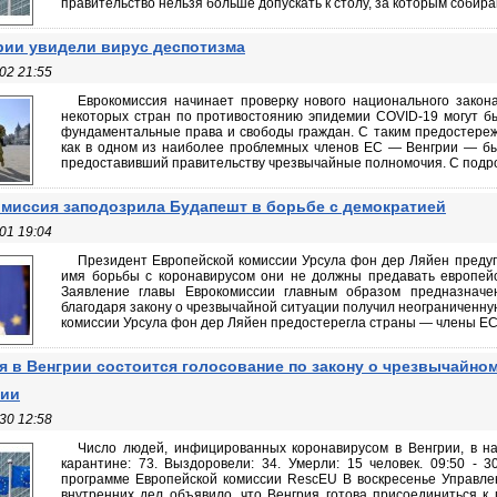
правительство нельзя больше допускать к столу, за которым собираю
рии увидели вирус деспотизма
02 21:55
Еврокомиссия начинает проверку нового национального закон
некоторых стран по противостоянию эпидемии COVID-19 могут 
фундаментальные права и свободы граждан. С таким предостереж
как в одном из наиболее проблемных членов ЕС — Венгрии — бы
предоставивший правительству чрезвычайные полномочия. С подроб
миссия заподозрила Будапешт в борьбе с демократией
01 19:04
Президент Европейской комиссии Урсула фон дер Ляйен преду
имя борьбы с коронавирусом они не должны предавать европейс
Заявление главы Еврокомиссии главным образом предназначе
благодаря закону о чрезвычайной ситуации получил неограниченну
комиссии Урсула фон дер Ляйен предостерегла страны — члены ЕС от
я в Венгрии состоится голосование по закону о чрезвычайно
нии
30 12:58
Число людей, инфицированных коронавирусом в Венгрии, в на
карантине: 73. Выздоровели: 34. Умерли: 15 человек. 09:50 - 3
программе Европейской комиссии RescEU В воскресенье Управле
внутренних дел объявило, что Венгрия готова присоединиться к