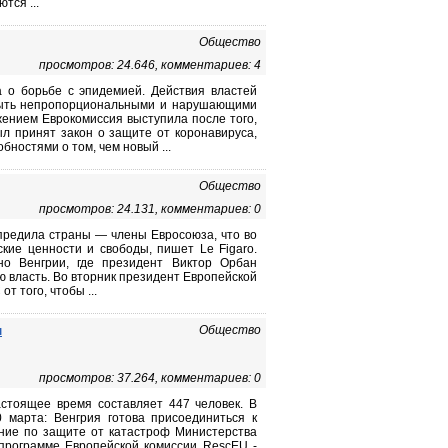
тся ...
Общество
просмотров: 24.646, комментариев: 4
а о борьбе с эпидемией. Действия властей
быть непропорциональными и нарушающими
ением Еврокомиссия выступила после того,
л принят закон о защите от коронавируса,
ностями о том, чем новый ...
Общество
просмотров: 24.131, комментариев: 0
предила страны — члены Евросоюза, что во
кие ценности и свободы, пишет Le Figaro.
но Венгрии, где президент Виктор Орбан
ю власть. Во вторник президент Европейской
 того, чтобы ...
м
Общество
просмотров: 37.264, комментариев: 0
стоящее время составляет 447 человек. В
0 марта: Венгрия готова присоединиться к
ние по защите от катастроф Министерства
 программе Европейской комиссии RescEU -