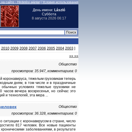
|
на сайте - Hirdetési ajánlat
Условия использования
День имени:
László
Суббота
8 августа 2026 06:17
1
2010
2009
2008
2007
2006
2005
2004
2003
]
»» »»
Общество
просмотров: 35.947, комментариев: 0
й коронавируса, тяжелым грузовикам теперь
ходным дням, в том числе и в праздничные
В обычных условиях тяжелые грузовики не
0 часов вечера воскресенья, но сейчас это
 и технологий, эта мера ...
 человек
Общество
просмотров: 36.328, комментариев: 0
 ситуации с коронавирусом в стране, число
достигло 817 человек. Все новые пациенты
 хроническими заболеваниями, в результате