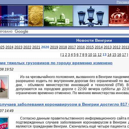
Реклама 
Новости Венгрии
025
2024
2023
2022
2021
2020
2019
2018
2017
2016
2015
2014
2013
2012
201
[
1
2
3
4
5
6
7
8
9
10
11
12
13
14
15
16
17
]
ие тяжелых грузовиков по городу временно изменено
08 19:52
Из-за чрезвычайного положения, вызванного в Венгрии пандемие
разрешено ездить по внутренним дорогам без ограничений по вы
дни, - объявило министерство инноваций и технологий (ITM). 
допускаются на городские дороги с 22:00 вечера субботы до 22:0
ограничение временно отменено. По мнению министерства инноваций
случаев заболевания коронавирусом в Венгрии достигло 817
07 14:49
Согласно данным правительственного информационного сайта по
подтвержденных случаев заболевания коронавирусом в Венгрии 
являются гражданами Венгрии. Скончались ещё четыре пациента с