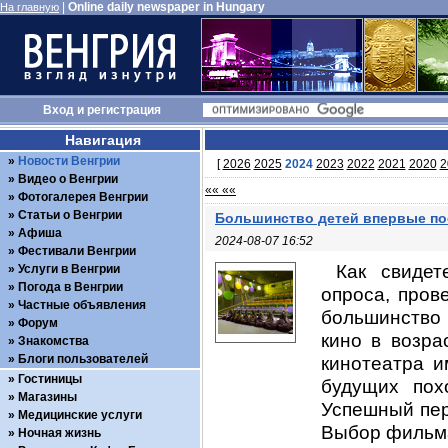
|
Online daily newspaper in Hungary
На главную
Вход
и
регистрация
Навигация
Новости Венгрии
[
2026
2025
2024
2023
2022
2021
2020
2
Видео о Венгрии
«« ««
Фотогалерея Венгрии
Статьи о Венгрии
Большинство детей впервые пос
Афиша
2024-08-07 16:52
Фестивали Венгрии
Как свидет
Услуги в Венгрии
Погода в Венгрии
опроса, пров
Частные объявления
большинство 
Форум
кино в возра
Знакомства
Блоги пользователей
кинотеатра и
Гостиницы
будущих пох
Магазины
Успешный пер
Медицинские услуги
Выбор фильма
Ночная жизнь