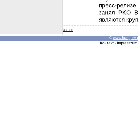
пресс-релизе 
занял PKO Ba
являются круп
«« ««
©
www.hungary-
Контакт - Impresszum