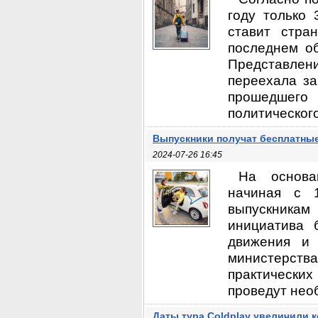
году только 
ставит стра
последнем о
Представлен
переехала за
прошедшего 
политического
Выпускники получат бесплатны
2024-07-26 16:45
На основа
начиная с 1
выпускникам
инициатива 
движения и
министерства
практических
проведут нео
Даты тура Coldplay увеличили 