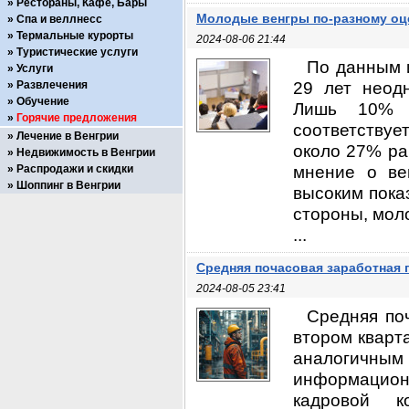
Рестораны, Кафе, Бары
Молодые венгры по-разному оц
Спа и веллнесс
Термальные курорты
2024-08-06 21:44
Туристические услуги
По данным 
Услуги
29 лет неод
Развлечения
Обучение
Лишь 10% с
Горячие предложения
соответствуе
Лечение в Венгрии
около 27% р
Недвижимость в Венгрии
мнение о ве
Распродажи и скидки
Шоппинг в Венгрии
высоким пока
стороны, мол
...
Средняя почасовая заработная 
2024-08-05 23:41
Средняя поч
втором кварт
аналогичны
информационн
кадровой к