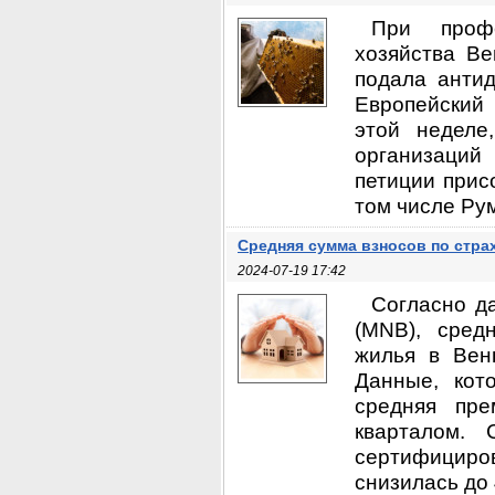
При профе
хозяйства В
подала анти
Европейский
этой неделе
организаций
петиции прис
том числе Рум
Средняя сумма взносов по стра
2024-07-19 17:42
Согласно д
(MNB), сред
жилья в Вен
Данные, кот
средняя пр
кварталом.
сертифициро
снизилась до 4