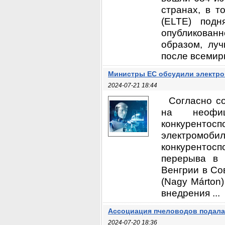
странах, в т
(ELTE) под
опубликованн
образом, лу
после всемирн
Министры ЕС обсудили электро
2024-07-21 18:44
Согласно с
на неофи
конкурентос
электромоб
конкурентос
перерыва в 
Венгрии в Со
(Nagy Márton
внедрения ...
Ассоциация пчеловодов подала
2024-07-20 18:36