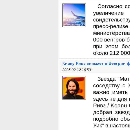
Согласно с
увеличение
свидетельств
пресс-релиз
министерства
000 венгров 
при этом бо
около 212 000
Киану Ривз снимает в Венгрии 
2025-02-12 16:53
Звезда "Мат
соседству с 
важно иметь 
здесь не для 
Ривз / Keanu
добрая звезд
подробно объ
Уик" в настоя