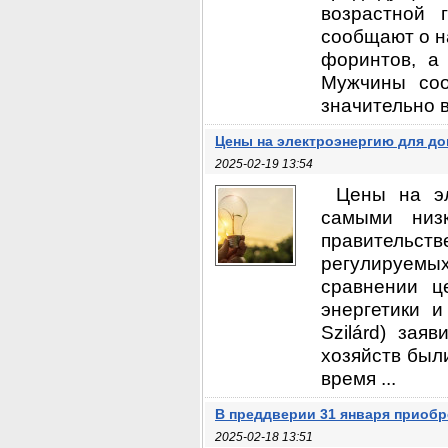
возрастной 
сообщают о н
форинтов, а
Мужчины соо
значительно в
Цены на электроэнергию для до
2025-02-19 13:54
Цены на эл
самыми низ
правительс
регулируемы
сравнении ц
энергетики 
Szilárd) зая
хозяйств были
время ...
В преддверии 31 января приобр
2025-02-18 13:51