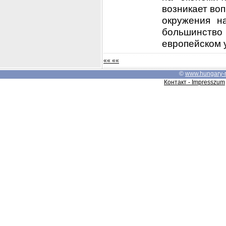
возникает во
окружения н
большинств
европейском у
«« ««
©
www.hungary-
Контакт - Impresszum