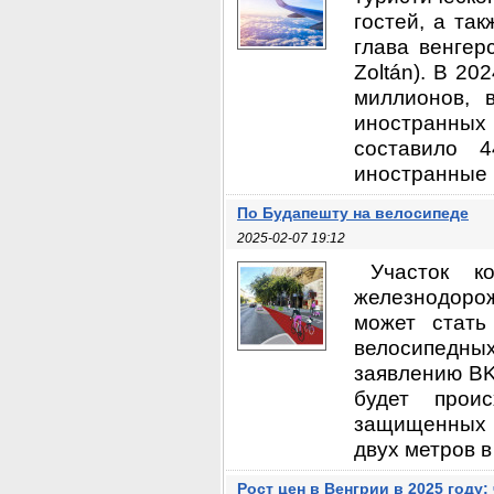
гостей, а та
глава венгер
Zoltán). В 20
миллионов, 
иностранных
составило 
иностранные .
По Будапешту на велосипеде
2025-02-07 19:12
Участок к
железнодорож
может стать
велосипедных
заявлению BK
будет прои
защищенных 
двух метров в
Рост цен в Венгрии в 2025 году