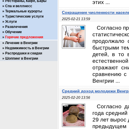
Рестораны, Кафе, Бары
этих ...
Спа и веллнесс
Термальные курорты
Сокращение численности населе
Туристические услуги
2025-02-21 13:59
Услуги
Согласно п
Развлечения
Обучение
статистическ
Горячие предложения
продолжало 
Лечение в Венгрии
быстрыми тем
Недвижимость в Венгрии
детей, в то 
Распродажи и скидки
Шоппинг в Венгрии
естественно
отражают сн
сравнению с 
Венгрии ...
Средний доход молодежи Венг
2025-02-20 13:56
Согласно д
года средний
29 лет вырос
предыдущем г