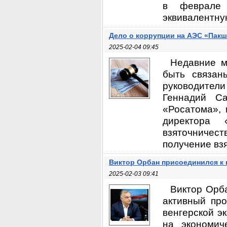
в феврале 
эквивалентную
Дело о коррупции на АЭС «Пакш 
2025-02-04 09:45
Недавние м
быть связан
руководители
Геннадий Са
«Росатома», 
директора 
взяточничес
получение взя
Виктор Орбан присоединился к 
2025-02-03 09:41
Виктор Орба
активный про
венгерской э
на экономич