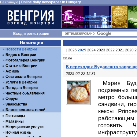
|
Online daily newspaper in Hungary
На главную
Вход
и
регистрация
Навигация
Новости Венгрии
[
2026
2025
2024
2023
2022
2021
2020
2
Видео о Венгрии
«« ««
Фотогалерея Венгрии
Статьи о Венгрии
В переходах Будапешта запрещ
Афиша
2025-02-22 15:31
Фестивали Венгрии
Мэрия Буд
Услуги в Венгрии
Погода в Венгрии
подземных пе
Частные объявления
метро больше
Форум
сэндвичи, ги
Знакомства
Блоги пользователей
кексы Princ
Гостиницы
работающим 
Магазины
готовить. 
Медицинские услуги
инфраструкту
Ночная жизнь