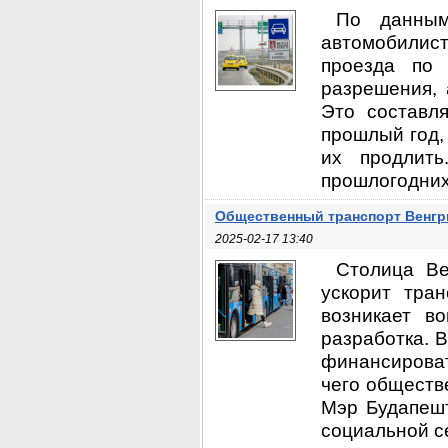
По данным
автомобилист
проезда по 
разрешения, 
Это составл
прошлый год,
их продлить
прошлогодних 
Общественный транспорт Венгр
2025-02-17 13:40
Столица Ве
ускорит тра
возникает в
разработка. 
финансироват
чего обществ
Мэр Будапешт
социальной се