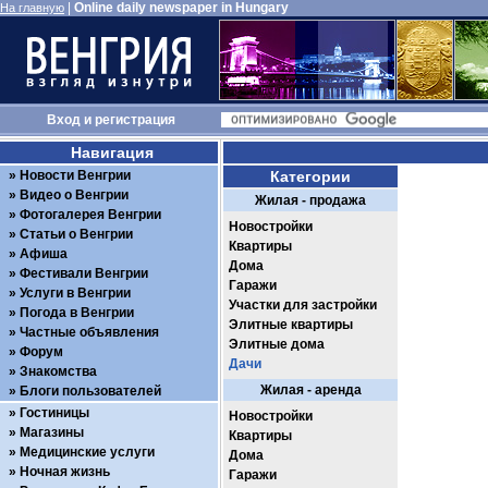
|
Online daily newspaper in Hungary
На главную
Вход
и
регистрация
Навигация
Новости Венгрии
Категории
Видео о Венгрии
Жилая - продажа
Фотогалерея Венгрии
Новостройки
Статьи о Венгрии
Квартиры
Афиша
Дома
Фестивали Венгрии
Гаражи
Услуги в Венгрии
Участки для застройки
Погода в Венгрии
Элитные квартиры
Частные объявления
Элитные дома
Форум
Дачи
Знакомства
Жилая - аренда
Блоги пользователей
Гостиницы
Новостройки
Магазины
Квартиры
Медицинские услуги
Дома
Ночная жизнь
Гаражи