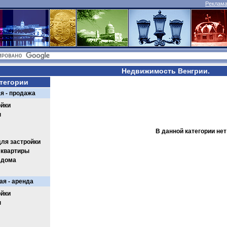
Реклама 
Недвижимость Венгрии.
тегории
я - продажа
йки
ы
В данной категории не
для застройки
 квартиры
 дома
я - аренда
йки
ы