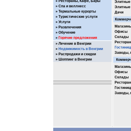
Рестораны, Кафе, Бары
Элитные
Спа и веллнесс
Элитные
Термальные курорты
Дачи
Туристические услуги
Коммерче
Услуги
Магазин
Развлечения
Офисы
Обучение
Склады
Горячие предложения
Ресторан
Лечение в Венгрии
Гостиниц
Недвижимость в Венгрии
Заводы, 
Распродажи и скидки
Шоппинг в Венгрии
Коммерч
Магазин
Офисы
Склады
Ресторан
Гостиниц
Заводы, 