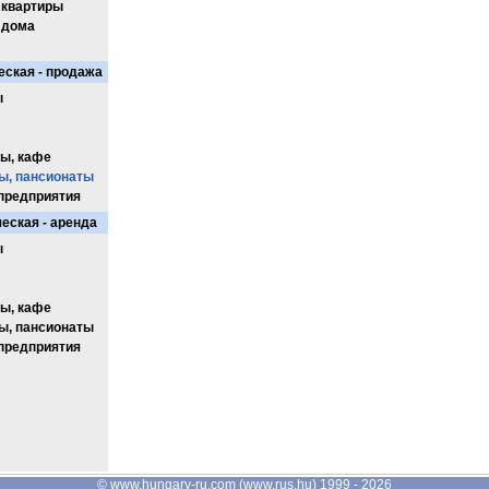
 квартиры
 дома
ская - продажа
ы
ы, кафе
ы, пансионаты
предприятия
еская - аренда
ы
ы, кафе
ы, пансионаты
предприятия
©
www.hungary-ru.com
(
www.rus.hu
) 1999 - 2026