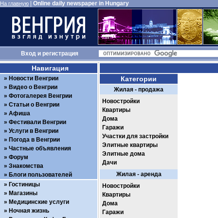
|
Online daily newspaper in Hungary
На главную
Вход
и
регистрация
Навигация
Новости Венгрии
Категории
Видео о Венгрии
Жилая - продажа
Фотогалерея Венгрии
Новостройки
Статьи о Венгрии
Квартиры
Афиша
Дома
Фестивали Венгрии
Гаражи
Услуги в Венгрии
Участки для застройки
Погода в Венгрии
Элитные квартиры
Частные объявления
Элитные дома
Форум
Дачи
Знакомства
Жилая - аренда
Блоги пользователей
Гостиницы
Новостройки
Магазины
Квартиры
Медицинские услуги
Дома
Ночная жизнь
Гаражи