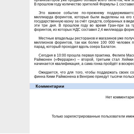
организаторов уже продано больше всего билетов, чем з
В прошлом году количество зрителей Формулы-1 составил
Это важное событие по-прежнему поддерживаетс
миллиарда форинтов, которые были выделены на его п
государственную казну за счёт средств, собранных в вид
эти три дня. В прошлом году во время Гран-при за 
форинтов, из которых НДС составил 2,4 миллиарда фори
Местные владельцы ресторанов и магазинов уже полу
миллионов форинтов, так как более 100 000 человек
парад, который проходил вдоль озера Балатон.
Сегодня в 10:00 прошла первая практика. Фелипе Мас
Райкконен («Феррари») – второй, третьим стал Хейкки
начинается квалификация, а сама гонка пройдёт в воскрес
Ожидается, что для того, чтобы поддержать своих с
финна Кими Райкконена в Венгрию приедут тысячи польск
Комментарии
Нет комментари
Только зарегистрированные пользователи име