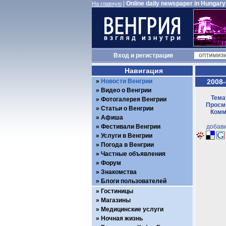
|
Online daily newspaper in Hungary
На главную
Вход
и
регистрация
Навигация
Новости Венгрии
2008-
Видео о Венгрии
Тема
Фотогалерея Венгрии
Просмо
Статьи о Венгрии
Комм
Афиша
Фестивали Венгрии
добави
Услуги в Венгрии
Погода в Венгрии
Частные объявления
Форум
Знакомства
Блоги пользователей
Гостиницы
Магазины
Медицинские услуги
Ночная жизнь