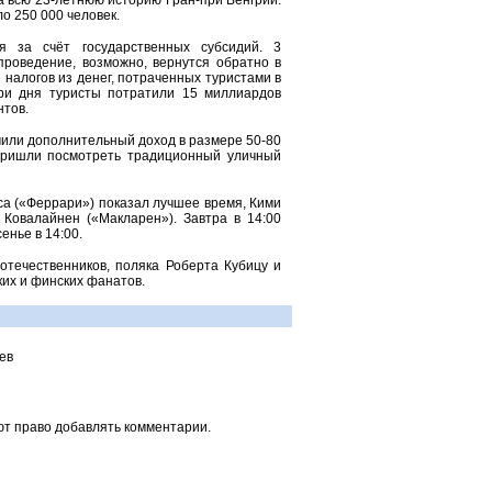
а всю 23-летнюю историю Гран-при Венгрии.
о 250 000 человек.
я за счёт государственных субсидий. 3
роведение, возможно, вернутся обратно в
е налогов из денег, потраченных туристами в
три дня туристы потратили 15 миллиардов
нтов.
чили дополнительный доход в размере 50-80
 пришли посмотреть традиционный уличный
са («Феррари») показал лучшее время, Кими
 Ковалайнен («Макларен»). Завтра в 14:00
енье в 14:00.
оотечественников, поляка Роберта Кубицу и
их и финских фанатов.
ев
ют право добавлять комментарии.