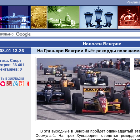
Реклама 
Новости Венгрии
08-01 13:36
На Гран-при Венгрии бьёт рекорды посещаем
тика: Спорт
тров: 36.401
ентариев: 0
ть в закладки
В эти выходные в Венгрии пройдет одиннадцатый эта
Формула-1. На трек Хунгароринг съедется рекордно