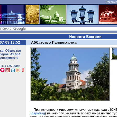
Реклама 
Новости Венгрии
07-03 13:52
Аббатство Паннонхалма
ка: Общество
тров: 41.684
ентариев: 0
ть в закладки
Причисленное к мировому культурному наследию ЮН
Főapátság
) начало осуществлять проект по развитию тури