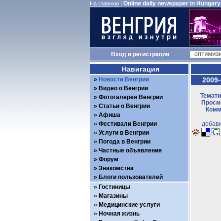
|
Online daily newspaper in Hungary
На главную
Вход
и
регистрация
Навигация
Новости Венгрии
2009-
Видео о Венгрии
Темати
Фотогалерея Венгрии
Просмо
Статьи о Венгрии
Комм
Афиша
Фестивали Венгрии
добави
Услуги в Венгрии
Погода в Венгрии
Частные объявления
Форум
Знакомства
Блоги пользователей
Гостиницы
Магазины
Медицинские услуги
Ночная жизнь