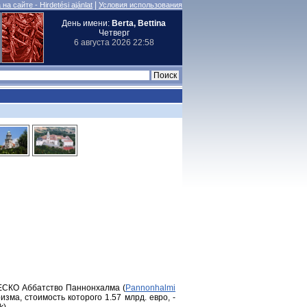
|
на сайте - Hirdetési ajánlat
Условия использования
День имени:
Berta, Bettina
Четверг
6 августа 2026 22:58
ЕСКО Аббатство Паннонхалма (
Pannonhalmi
зма, стоимость которого 1.57 млрд. евро, -