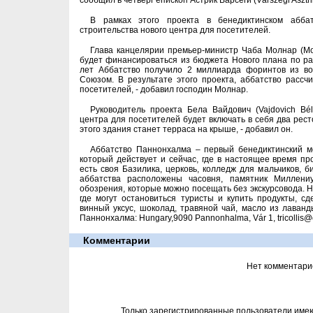
сообщил в четверг епископ Астрик Варсеги (Várszegi Asztri
В рамках этого проекта в бенедиктинском абб
строительства нового центра для посетителей.
Глава канцелярии премьер-министр Чаба Молнар (Mol
будет финансироваться из бюджета Нового плана по ра
лет Аббатство получило 2 миллиарда форинтов из во
Союзом. В результате этого проекта, аббатство рассч
посетителей, - добавил господин Молнар.
Руководитель проекта Бела Вайдович (Vajdovich Bé
центра для посетителей будет включать в себя два рес
этого здания станет терраса на крыше, - добавил он.
Аббатство Паннонхалма – первый бенедиктинский мо
который действует и сейчас, где в настоящее время п
есть своя Базилика, церковь, колледж для мальчиков, б
аббатства расположены часовня, памятник Миллениу
обозрения, которые можно посещать без экскурсовода. Н
где могут остановиться туристы и купить продукты, сд
винный уксус, шоколад, травяной чай, масло из лаван
Паннонхалма: Hungary,9090 Pannonhalma, Vár 1, tricollis@
Комментарии
Нет комментари
Только зарегистрированные пользователи име