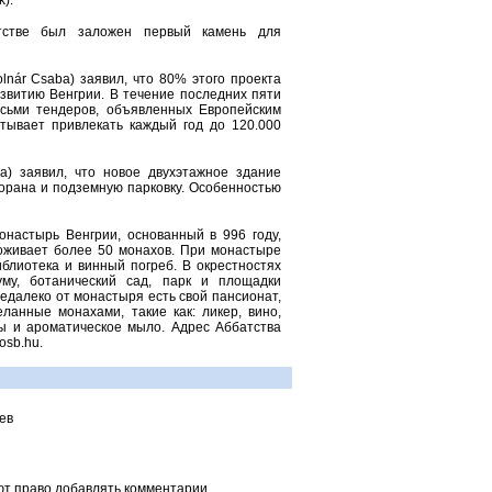
k).
атстве был заложен первый камень для
nár Csaba) заявил, что 80% этого проекта
звитию Венгрии. В течение последних пяти
сьми тендеров, объявленных Европейским
итывает привлекать каждый год до 120.000
la) заявил, что новое двухэтажное здание
торана и подземную парковку. Особенностью
настырь Венгрии, основанный в 996 году,
роживает более 50 монахов. При монастыре
иблиотека и винный погреб. В окрестностях
му, ботанический сад, парк и площадки
едалеко от монастыря есть свой пансионат,
еланные монахами, такие как: ликер, вино,
ды и ароматическое мыло. Адрес Аббатства
osb.hu.
ев
ют право добавлять комментарии.