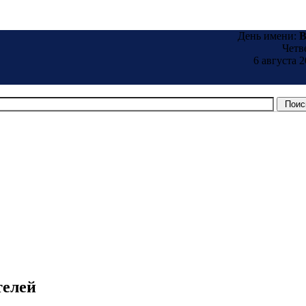
День имени:
B
Четв
6 августа 2
телей