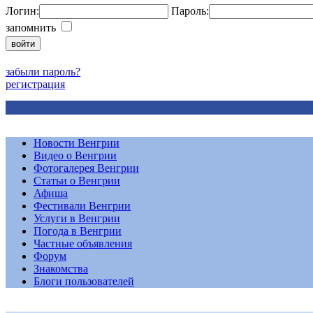
Логин:
Пароль:
запомнить
забыли пароль?
регистрация
Новости Венгрии
Видео о Венгрии
Фотогалерея Венгрии
Статьи о Венгрии
Афиша
Фестивали Венгрии
Услуги в Венгрии
Погода в Венгрии
Частные объявления
Форум
Знакомства
Блоги пользователей