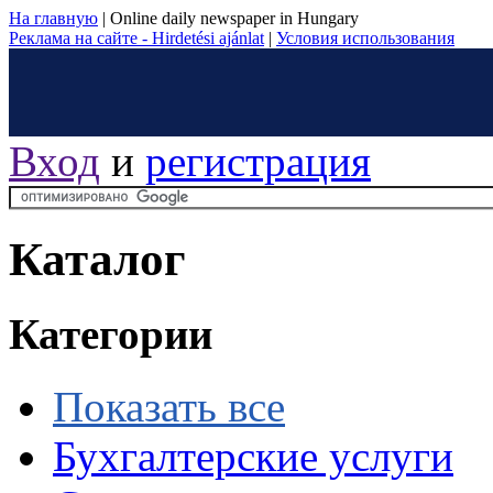
На главную
|
Online daily newspaper in Hungary
Реклама на сайте - Hirdetési ajánlat
|
Условия использования
Вход
и
регистрация
Каталог
Категории
Показать все
Бухгалтерские услуги