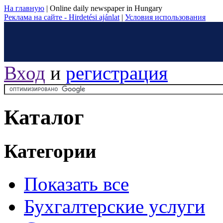
На главную
|
Online daily newspaper in Hungary
Реклама на сайте - Hirdetési ajánlat
|
Условия использования
Вход
и
регистрация
Каталог
Категории
Показать все
Бухгалтерские услуги