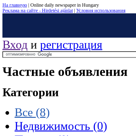
На главную
|
Online daily newspaper in Hungary
Реклама на сайте - Hirdetési ajánlat
|
Условия использования
Вход
и
регистрация
Частные объявления
Категории
Все
(8)
Недвижимость
(0)