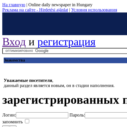
На главную
|
Online daily newspaper in Hungary
Реклама на сайте - Hirdetési ajánlat
|
Условия использования
Вход
и
регистрация
Знакомства
Уважаемые посетители
,
данный раздел является новым, он в стадии наполнения.
зарегистрированных 
Логин:
Пароль:
запомнить