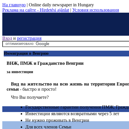
На главную
|
Online daily newspaper in Hungary
Реклама на сайте - Hirdetési ajánlat
|
Условия использования
Вход
и
регистрация
Иммиграция в Венгрию
ВНЖ, ПМЖ и Гражданство Венгрии
за инвестиции
Вид на жительство на всю жизнь на территории Европ
семьи
- быстро и просто!
Что Вы получаете?
Государственные гарантии получения ПМЖ, Гражд
Инвестиции являются возвратными через 5 лет
Не нужно проживать в Венгрии
Для всех членов Семьи