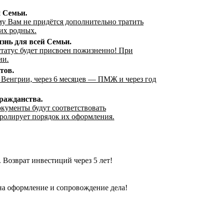
 Семьи.
му Вам не придётся дополнительно тратить
их родных.
знь для всей Семьи.
татус будет присвоен пожизненно! При
ии.
тов.
 Венгрии, через 6 месяцев — ПМЖ и через год
ражданства.
окументы будут соответствовать
тролирует порядок их оформления.
Возврат инвестиций через 5 лет!
на оформление и сопровождение дела!