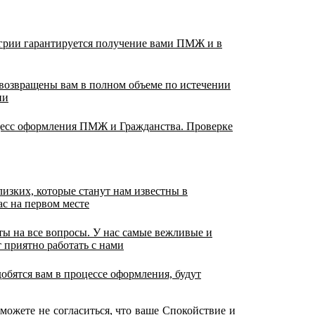
грии гарантируется получение вами ПМЖ и в
возвращены вам в полном объеме по истечении
ии
цесс оформления ПМЖ и Гражданства. Проверке
изких, которые станут нам известны в
ас на первом месте
ты на все вопросы. У нас самые вежливые и
 приятно работать с нами
обятся вам в процессе оформления, будут
можете не согласиться, что ваше Спокойствие и