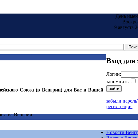
День име
Воскре
9 августа 2
Вход для
Логин:
запомнить
ейского Союза (в Венгрии) для Вас и Вашей
забыли пароль
регистрация
анства Венгрии
Новости Венг
Видео о Венг