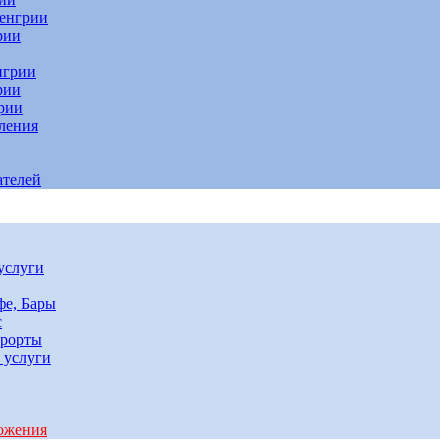
Венгрии
рии
нгрии
рии
рии
ления
ателей
услуги
фе, Бары
с
урорты
 услуги
ожения