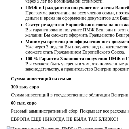
через 5 лет по номинальной стоимости.
ПМЖ и Гражданство получают все члены Вашей
Программа рассчитана на всех членов семьи, поэто
деньги и время на оформление документов для Ваш
Статус резидентов Европейского союза на всю жи
Вы гарантировано получите ПМЖ Венгрии и этот с
желании Вы сможете оформить Гражданство Венгр
Минимум времени для оформления всех докумен
Уже через 3 недели Вы получите вид на жительство
сможете стать Гражданином Европейского Союза.
100 % Гарантия Законности получения ПМЖ и Г
Вы сможете быть уверены в том, что полученные д
законодательству, а правительство Венгрии прокон
Сумма инвестиций на семью
300 тыс. евро
Сумма инвестиций в государственные облигации Венгрии. 
60 тыс. евро
Разовый административный сбор. Покрывает все расходы 
ЕВРОПА ЕЩЕ НИКОГДА НЕ БЫЛА ТАК БЛИЗКО!