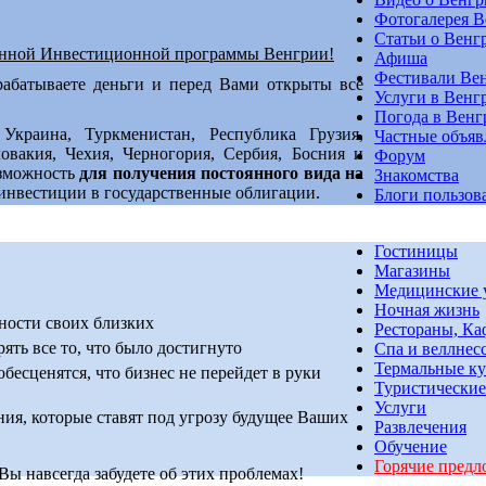
Фотогалерея 
Статьи о Венг
енной Инвестиционной программы Венгрии!
Афиша
Фестивали Ве
рабатываете деньги и перед Вами открыты все
Услуги в Венг
Погода в Венг
Украина, Туркменистан, Республика Грузия,
Частные объяв
овакия, Чехия, Черногория, Сербия, Босния и
Форум
озможность
для получения постоянного вида на
Знакомства
инвестиции в государственные облигации.
Блоги пользов
Гостиницы
Магазины
Медицинские 
Ночная жизнь
ности своих близких
Рестораны, Ка
ять все то, что было достигнуто
Спа и веллнес
Термальные к
обесценятся, что бизнес не перейдет в руки
Туристические
Услуги
я, которые ставят под угрозу будущее Ваших
Развлечения
Обучение
Горячие предл
 навсегда забудете об этих проблемах!