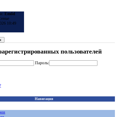
ни:
Emőd
сенье
026 10:49
 зарегистрированных пользователей
Пароль:
?
Навигация
рии
рии