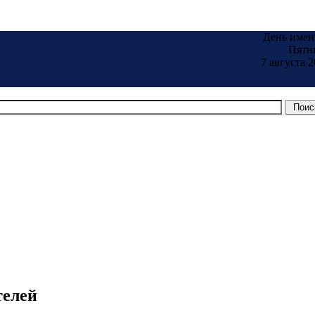
День имен
Пятн
7 августа 2
телей