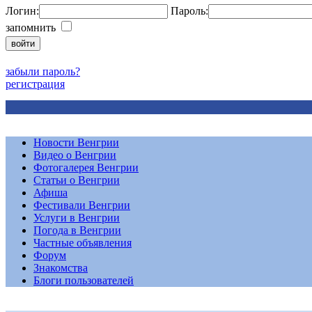
Логин:
Пароль:
запомнить
забыли пароль?
регистрация
Новости Венгрии
Видео о Венгрии
Фотогалерея Венгрии
Статьи о Венгрии
Афиша
Фестивали Венгрии
Услуги в Венгрии
Погода в Венгрии
Частные объявления
Форум
Знакомства
Блоги пользователей