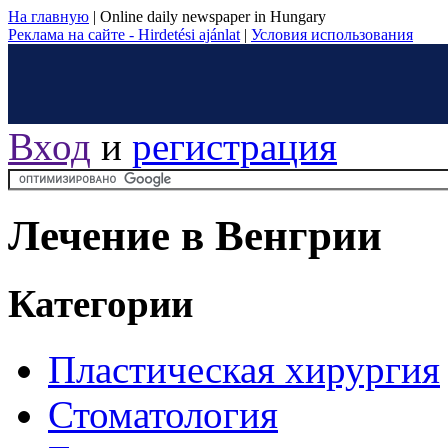
На главную
|
Online daily newspaper in Hungary
Реклама на сайте - Hirdetési ajánlat
|
Условия использования
Вход
и
регистрация
Лечение в Венгрии
Категории
Пластическая хирургия
Стоматология