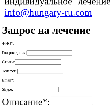
индивидуальное лечени
info@hungary-ru.com
Запрос на лечение
ФИО
*
:
Год рождения:
Страна:
Телефон:
Email
*
:
Skype:
Описание
*
: