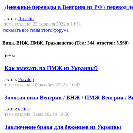
Денежные переводы в Венгрию из РФ / перевод д
автор:
Лилейн
тема создана: 22 февраля 2022 в 14:51
показать все темы этого форума
Визы, ВНЖ, ПМЖ, Гражданство
(Тем: 344, ответов: 5.568)
темы
Как выехать на ПМЖ из Украины?
автор:
Pravdop
тема создана: 10 октября 2022 в 10:43
Золотая виза Венгрии / ВНЖ / ПМЖ Венгрии / В
автор:
венгр
тема создана: 5 мая 2024 в 19:50
Заключение брака для беженцев из Украины