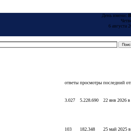
День имени:
B
Четв
6 августа 2
ответы
просмотры
последний от
3.027
5.228.690
22 янв 2026 в
103
182.348
25 май 2025 в