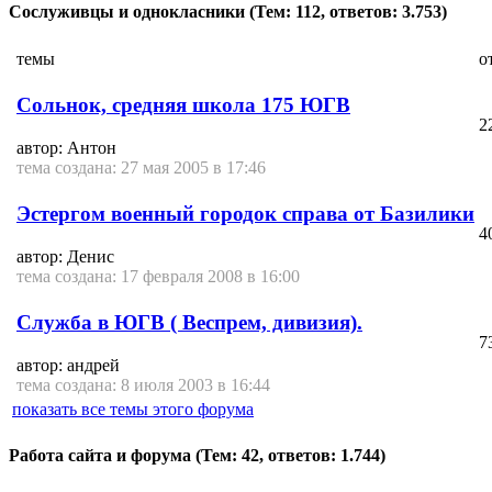
Сослуживцы и однокласники
(Тем: 112, ответов: 3.753)
темы
о
Сольнок, средняя школа 175 ЮГВ
2
автор: Антон
тема создана: 27 мая 2005 в 17:46
Эстергом военный городок справа от Базилики
4
автор: Денис
тема создана: 17 февраля 2008 в 16:00
Служба в ЮГВ ( Веспрем, дивизия).
7
автор: андрей
тема создана: 8 июля 2003 в 16:44
показать все темы этого форума
Работа сайта и форума
(Тем: 42, ответов: 1.744)