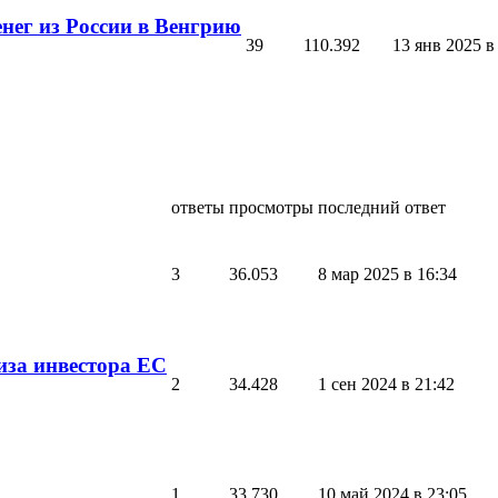
енег из России в Венгрию
39
110.392
13 янв 2025 в
ответы
просмотры
последний ответ
3
36.053
8 мар 2025 в 16:34
иза инвестора ЕС
2
34.428
1 сен 2024 в 21:42
1
33.730
10 май 2024 в 23:05