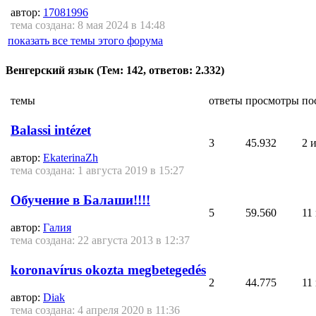
автор:
17081996
тема создана: 8 мая 2024 в 14:48
показать все темы этого форума
Венгерский язык
(Тем: 142, ответов: 2.332)
темы
ответы
просмотры
по
Balassi intézet
3
45.932
2 
автор:
EkaterinaZh
тема создана: 1 августа 2019 в 15:27
Обучение в Балаши!!!!
5
59.560
11
автор:
Галия
тема создана: 22 августа 2013 в 12:37
koronavírus okozta megbetegedés
2
44.775
11
автор:
Diak
тема создана: 4 апреля 2020 в 11:36