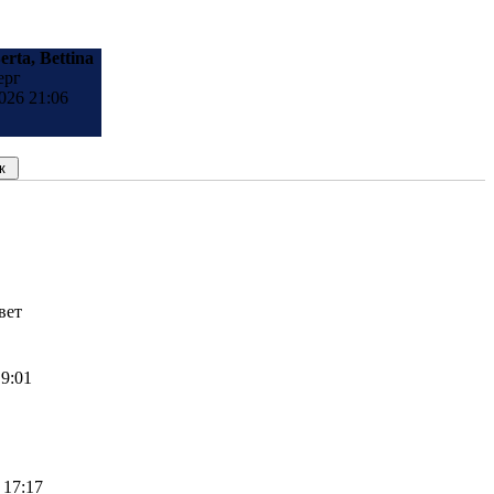
erta, Bettina
ерг
026 21:06
вет
 9:01
 17:17