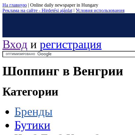
На главную
|
Online daily newspaper in Hungary
Реклама на сайте - Hirdetési ajánlat
|
Условия использования
Вход
и
регистрация
Шоппинг в Венгрии
Категории
Бренды
Бутики