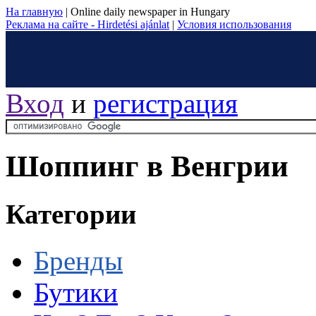
На главную
|
Online daily newspaper in Hungary
Реклама на сайте - Hirdetési ajánlat
|
Условия использования
Вход
и
регистрация
Шоппинг в Венгрии
Категории
Бренды
Бутики