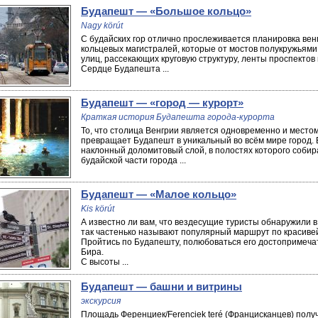
Будапешт — «Большое кольцо»
Nagy körút
С будайских гор отлично прослеживается планировка вен
кольцевых магистралей, которые от мостов полукружьям
улиц, рассекающих круговую структуру, ленты проспектов
Сердце Будапешта ...
Будапешт — «город — курорт»
Краткая история Будапешта города-курорта
То, что столица Венгрии является одновременно и местом
превращает Будапешт в уникальный во всём мире город.
наклонный доломитовый слой, в полостях которого соби
будайской части города ...
Будапешт — «Малое кольцо»
Kis körút
А известно ли вам, что вездесущие туристы обнаружили 
так частенько называют популярный маршрут по красивей
Пройтись по Будапешту, полюбоваться его достопримеча
Бира.
С высоты ...
Будапешт — башни и витрины
экскурсия
Площадь Ференциек/Ferenciek teré (Францисканцев) получ