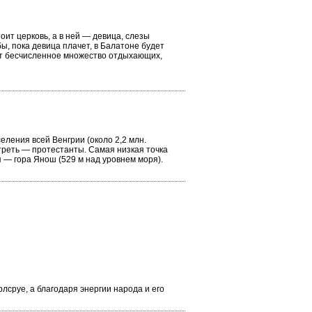
оит церковь, а в ней — девица, слезы
ы, пока девица плачет, в Балатоне будет
ет бесчисленное множество отдыхающих,
ления всей Венгрии (около 2,2 млн.
треть — протестанты. Самая низкая точка
я — гора Янош (529 м над уровнем моря).
лсруе, а благодаря энергии народа и его