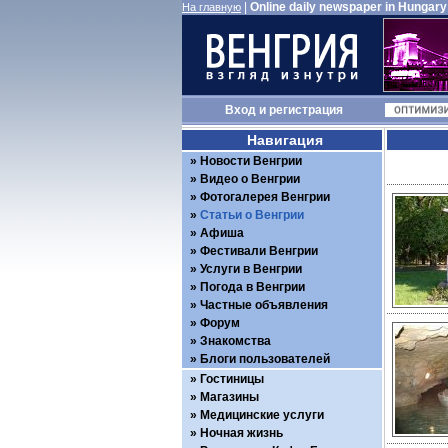
|
Online daily newspaper in Hungary
На главную
Вход
и
регистрация
Навигация
Новости Венгрии
Видео о Венгрии
Фотогалерея Венгрии
Статьи о Венгрии
Афиша
Фестивали Венгрии
Услуги в Венгрии
Погода в Венгрии
Частные объявления
Форум
Знакомства
Блоги пользователей
Гостиницы
Магазины
Медицинские услуги
Ночная жизнь