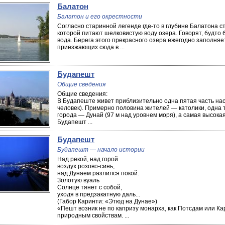
Балатон
Балатон и его окрестности
Согласно старинной легенде где-то в глубине Балатона ст
которой питают шелковистую воду озера. Говорят, будто б
вода. Берега этого прекрасного озера ежегодно заполня
приезжающих сюда в ...
Будапешт
Общие сведения
Общие сведения:
В Будапеште живет приблизительно одна пятая часть насе
человек). Примерно половина жителей — католики, одна 
города — Дунай (97 м над уровнем моря), а самая высока
Будапешт ...
Будапешт
Будапешт — начало истории
Над рекой, над горой
воздух розово-синь,
над Дунаем разлился покой.
Золотую вуаль
Солнце тянет с собой,
уходя в предзакатную даль...
(Габор Каринти: «Этюд на Дунае»)
«Пешт возник не по капризу монарха, как Потсдам или Кар
природным свойствам. ...