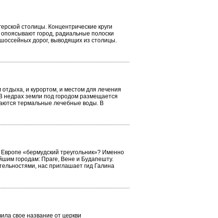
герской столицы. Концентрические круги
и опоясывают город, радиальные полоски
 шоссейных дорог, выводящих из столицы.
 отдыха, и курортом, и местом для лечения
 В недрах земли под городом размещается
раются термальные лечебные воды. В
в Европе «бермудский треугольник»? Именно
шим городам: Праге, Вене и Будапешту.
тельностями, нас приглашает гид Галина
ила свое название от церкви