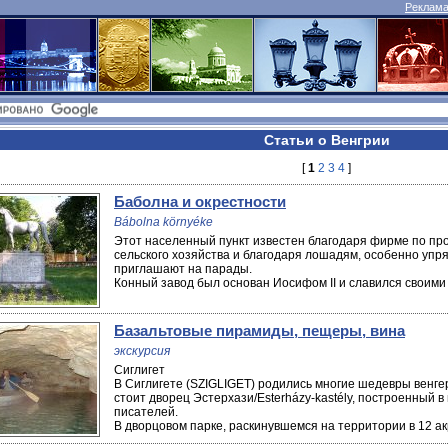
Реклама 
Статьи о Венгрии
[
1
2
3
4
]
Баболна и окрестности
Bábolna környéke
Этот населенный пункт известен благодаря фирме по п
сельского хозяйства и благодаря лошадям, особенно упр
приглашают на парады.
Конный завод был основан Иосифом II и славился своими 
Базальтовые пирамиды, пещеры, вина
экскурсия
Сиглигет
В Сиглигете (SZIGLIGET) родились многие шедевры венге
стоит дворец Эстерхази/Esterházy-kastély, построенный в 
писателей.
В дворцовом парке, раскинувшемся на территории в 12 акро