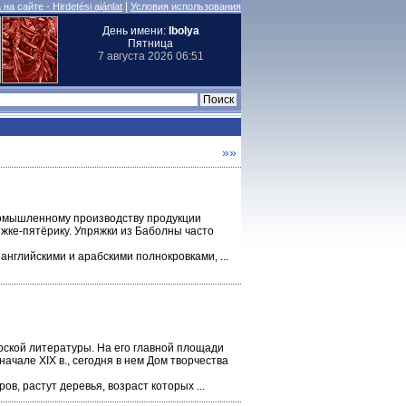
|
на сайте - Hirdetési ajánlat
Условия использования
День имени:
Ibolya
Пятница
7 августа 2026 06:51
»»
ромышленному производству продукции
яжке-пятёрику. Упряжки из Баболны часто
английскими и арабскими полнокровками, ...
рской литературы. На его главной площади
начале XIX в., сегодня в нем Дом творчества
в, растут деревья, возраст которых ...