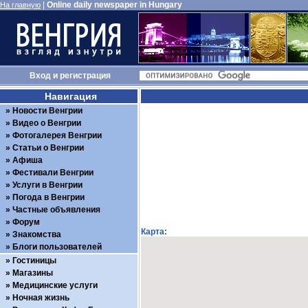
|
Online daily newspaper in Hungary
На главную
Вход
и
регистрация
Навигация
Новости Венгрии
Видео о Венгрии
Фотогалерея Венгрии
Статьи о Венгрии
Афиша
Фестивали Венгрии
Услуги в Венгрии
Погода в Венгрии
Частные объявления
Форум
Карта:
Знакомства
Блоги пользователей
Гостиницы
Магазины
Медицинские услуги
Ночная жизнь