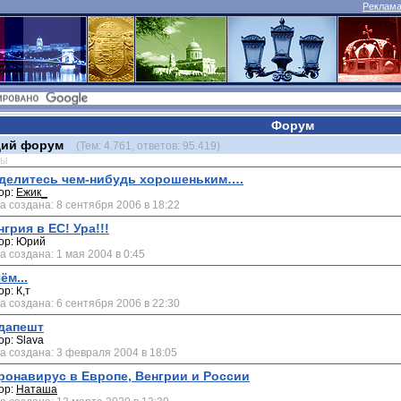
Реклама 
Форум
ий форум
(Тем: 4.761, ответов: 95.419)
мы
делитесь чем-нибудь хорошеньким….
ор:
Ежик_
а создана: 8 сентября 2006 в 18:22
нгрия в ЕС! Ура!!!
ор: Юрий
а создана: 1 мая 2004 в 0:45
ём...
ор: К,т
а создана: 6 сентября 2006 в 22:30
дапешт
ор: Slava
а создана: 3 февраля 2004 в 18:05
ронавирус в Европе, Венгрии и России
ор:
Наташа