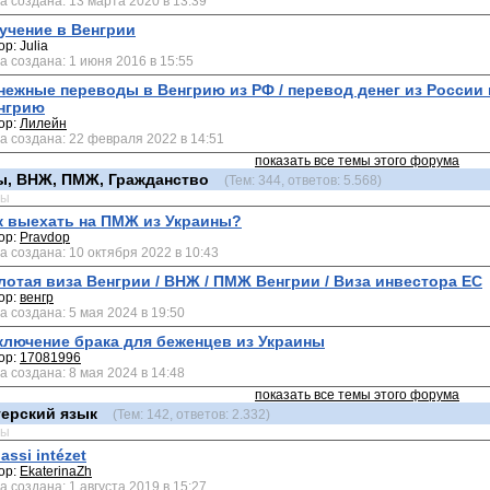
а создана: 13 марта 2020 в 13:39
учение в Венгрии
ор: Julia
а создана: 1 июня 2016 в 15:55
нежные переводы в Венгрию из РФ / перевод денег из России 
нгрию
ор:
Лилейн
а создана: 22 февраля 2022 в 14:51
показать все темы этого форума
ы, ВНЖ, ПМЖ, Гражданство
(Тем: 344, ответов: 5.568)
мы
к выехать на ПМЖ из Украины?
ор:
Pravdop
а создана: 10 октября 2022 в 10:43
лотая виза Венгрии / ВНЖ / ПМЖ Венгрии / Виза инвестора ЕС
ор:
венгр
а создана: 5 мая 2024 в 19:50
ключение брака для беженцев из Украины
ор:
17081996
а создана: 8 мая 2024 в 14:48
показать все темы этого форума
герский язык
(Тем: 142, ответов: 2.332)
мы
assi intézet
ор:
EkaterinaZh
а создана: 1 августа 2019 в 15:27