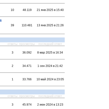
10
48.119
21 янв 2025 в 15:40
в
39
110.481
13 янв 2025 в 21:26
ответы
просмотры
последний ответ
3
36.092
8 мар 2025 в 16:34
2
34.471
1 сен 2024 в 21:42
1
33.766
10 май 2024 в 23:05
ответы
просмотры
последний ответ
3
45.974
2 июн 2024 в 13:23