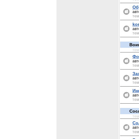
Об
авт
тем
ko
авт
тем
Вои
те
Фо
авт
тем
За
авт
тем
Ин
авт
тем
Сос
те
Со
авт
тем