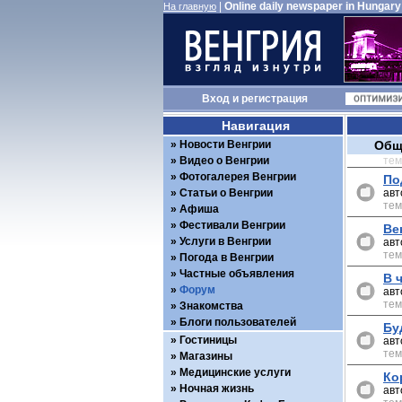
|
Online daily newspaper in Hungary
На главную
Вход
и
регистрация
Навигация
Новости Венгрии
Общ
Видео о Венгрии
те
Фотогалерея Венгрии
По
Статьи о Венгрии
авт
тем
Афиша
Фестивали Венгрии
Ве
Услуги в Венгрии
авт
тем
Погода в Венгрии
Частные объявления
В ч
Форум
авт
тем
Знакомства
Блоги пользователей
Бу
Гостиницы
авт
тем
Магазины
Медицинские услуги
Ко
Ночная жизнь
авт