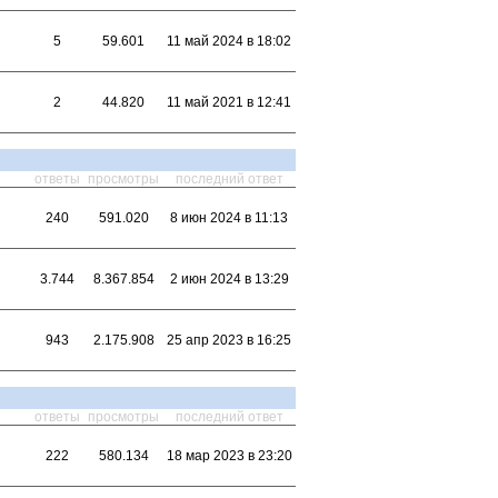
5
59.601
11 май 2024 в 18:02
2
44.820
11 май 2021 в 12:41
ответы
просмотры
последний ответ
240
591.020
8 июн 2024 в 11:13
3.744
8.367.854
2 июн 2024 в 13:29
943
2.175.908
25 апр 2023 в 16:25
ответы
просмотры
последний ответ
222
580.134
18 мар 2023 в 23:20