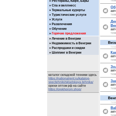
тем
Рестораны, Кафе, Бары
Спа и веллнесс
Об
Термальные курорты
авт
тем
Туристические услуги
Услуги
Де
Развлечения
Ве
Обучение
авт
тем
Горячие предложения
Лечение в Венгрии
Виз
Недвижимость в Венгрии
те
Распродажи и скидки
Ка
Шоппинг в Венгрии
авт
тем
Зо
авт
тем
каталог складской техники здесь
https://nationalrent.ru/katalog-
За
spectehniki/skladskaya-tehnika/
авт
орехи оптом рф на сайте
тем
https://orekhprom.shop/
Вен
те
Bal
авт
тем