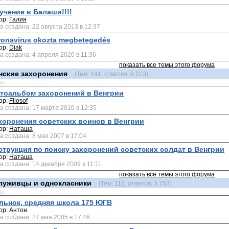
учение в Балаши!!!!
ор:
Галия
а создана: 22 августа 2013 в 12:37
ronavírus okozta megbetegedés
ор:
Diak
а создана: 4 апреля 2020 в 11:36
показать все темы этого форума
нские захоронения
(Тем: 141, ответов: 9.213)
мы
тоальбом захоронений в Венгрии
ор:
Filosof
а создана: 17 марта 2010 в 12:35
хоронения советских воинов в Венгрии
ор:
Наташа
а создана: 8 мая 2007 в 17:04
струкция по поиску захоронений советских солдат в Венгрии
ор:
Наташа
а создана: 14 декабря 2009 в 11:11
показать все темы этого форума
луживцы и однокласники
(Тем: 112, ответов: 3.753)
мы
льнок, средняя школа 175 ЮГВ
ор: Антон
а создана: 27 мая 2005 в 17:46