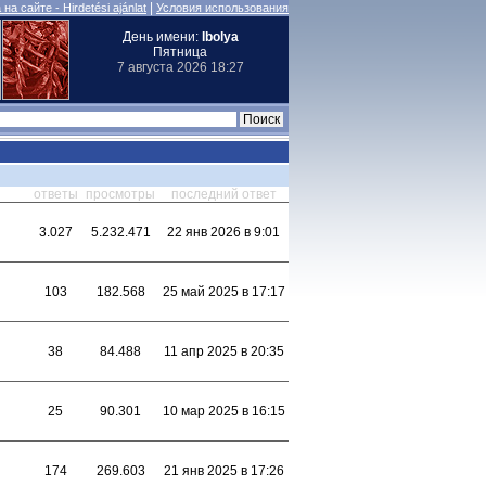
|
на сайте - Hirdetési ajánlat
Условия использования
День имени:
Ibolya
Пятница
7 августа 2026 18:27
ответы
просмотры
последний ответ
3.027
5.232.471
22 янв 2026 в 9:01
103
182.568
25 май 2025 в 17:17
38
84.488
11 апр 2025 в 20:35
25
90.301
10 мар 2025 в 16:15
174
269.603
21 янв 2025 в 17:26