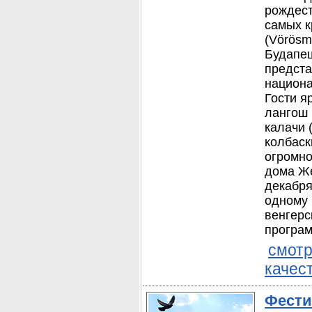
рождест
самых 
(Vörösm
Будапеш
предста
национа
Гости я
лангош 
калачи (
колбаски
огромно
дома Же
декабря
одному 
венгерс
програм
смотр
качес
Фести