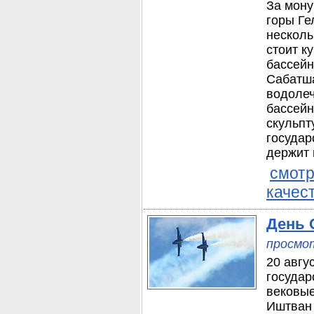
За мону
горы Ге
несколь
стоит к
бассейн
Сабатша
водолеч
бассейн
скульпт
государ
держит 
смотр
качес
День 
просмот
20 авгу
государ
вековые
Иштван 