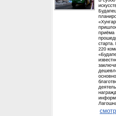
В суббот
искусст
Будапеш
планиро
«Хунгар
пришлос
приёма 
прошедш
старта.
220 ком
«Будапе
известн
заключа
дешевле
основно
благотв
деятель
награжд
информа
Лагошн
смотр