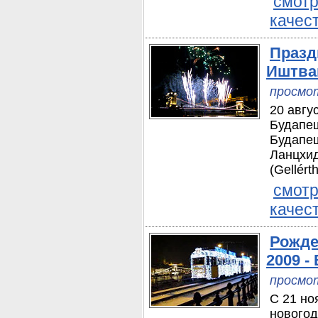
смотр
качес
Празд
Иштва
просмот
20 авгу
Будапеш
Будапеш
Ланцхид
(Gellért
смотр
качес
Рожде
2009 -
просмот
С 21 но
новогод