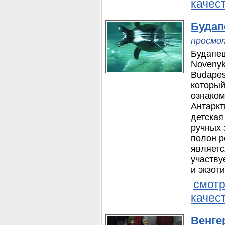
качес
Будап
просмот
Будапеш
Novenyk
Budapest
который
ознаком
Антаркт
детская
ручных 
полон р
являетс
участву
и экзот
смотр
качес
Венге