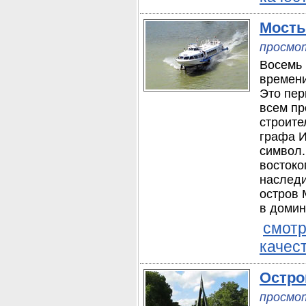
Мосты
просмот
Восемь 
времени
Это пер
всем пр
строите
графа И
символ.
востоко
наследи
остров 
в домин
смотр
качес
Остро
просмот