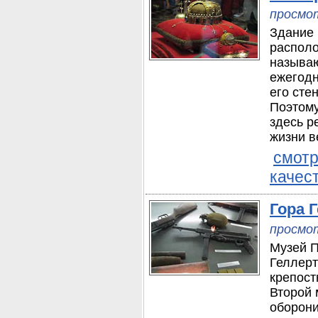
просмот
Здание 
располо
называю
ежегодн
его сте
Поэтому
здесь р
жизни в
смотр
качес
Гора 
просмот
Музей П
Геллерт
крепост
Второй 
оборон