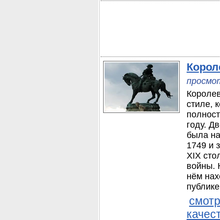
Корол
просмот
Королев
стиле, 
полност
году. Д
была на
1749 и 
XIX сто
войны. 
нём нах
публике
смотр
качес