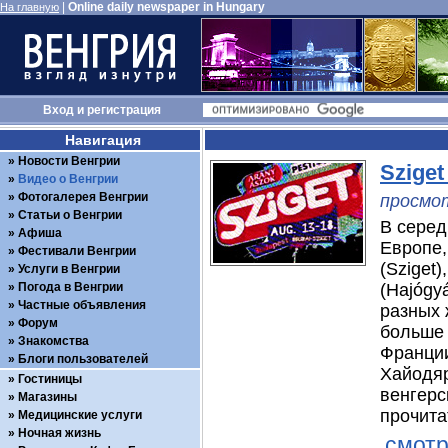
|
Online daily newspaper in Hungary
На главную
Вход
и
регистрация
Навигация
Новости Венгрии
Szige
Видео о Венгрии
Фотогалерея Венгрии
просмот
Статьи о Венгрии
В серед
Афиша
Европе,
Фестивали Венгрии
(Sziget
Услуги в Венгрии
Погода в Венгрии
(Hajógy
Частные объявления
разных 
Форум
больше 
Знакомства
Франции
Блоги пользователей
Хайодяр
Гостиницы
венгерс
Магазины
прочита
Медицинские услуги
Ночная жизнь
смотр