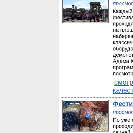
просмот
Каждый 
фестива
проходя
на площ
набереж
классич
оборудо
демонс
Адама К
програ
посмотре
смотр
качес
Фести
просмот
По уже 
проходи
свиней,