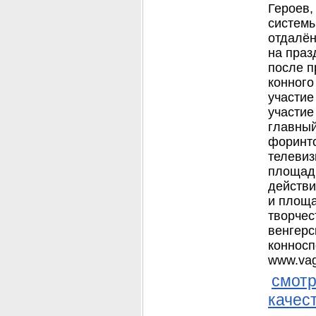
Героев,
системы
отдалён
на праз
после п
конного
участие
участие
главный
форинто
телевиз
площади
действи
и площа
творчес
венгерс
конносп
www.vag
смотр
качес