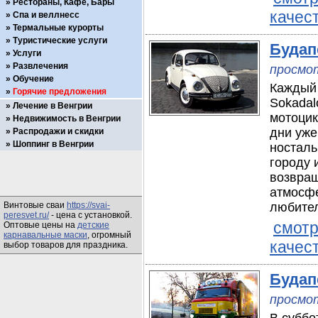
Рестораны, Кафе, Бары
качес
Спа и веллнесс
Термальные курорты
Туристические услуги
Будап
Услуги
Развлечения
просмот
Обучение
Каждый 
Горячие предложения
Sokadal
Лечение в Венгрии
мотоцик
Недвижимость в Венгрии
дни уже
Распродажи и скидки
Шоппинг в Венгрии
носталь
городу 
возвращ
атмосфе
Винтовые сваи
https://svai-
любител
peresvet.ru/
- цена с установкой.
смотр
Оптовые цены на
детские
карнавальные маски
, огромный
качес
выбор товаров для праздника.
Будап
просмот