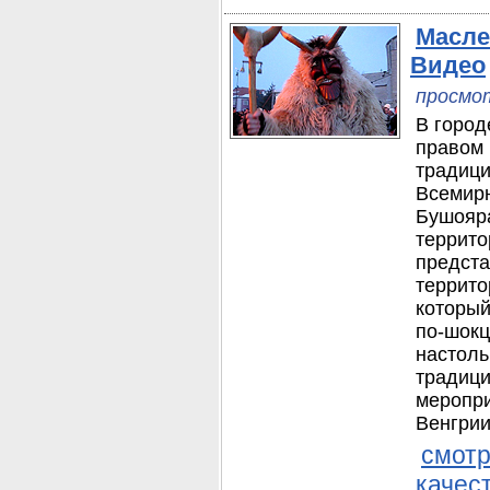
Масле
Видео
просмот
В город
правом 
традици
Всемирн
Бушояра
террито
предста
террито
который
по-шокц
настоль
традици
меропри
Венгрии
смотр
качес