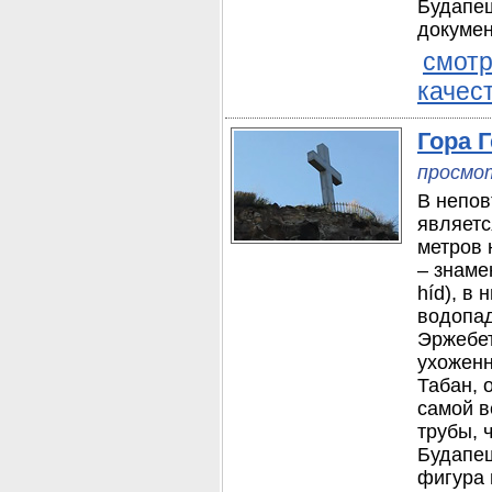
Будапеш
докумен
смотр
качес
Гора 
просмот
В непов
являетс
метров 
– знаме
híd), в
водопад
Эржебет
ухоженн
Табан, 
самой в
трубы, 
Будапеш
фигура 