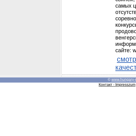
самых ц
отсутст
соревно
конкурс
продово
венгерс
информа
сайте: w
смотр
качес
©
www.hungary-
Контакт - Impresszum