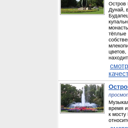
Остров 
Дунай, 
Будапеш
купальн
монасты
тёплые 
собстве
млекопи
цветов,
находит
смотр
качес
Остро
просмот
Музыкал
время и
к мосту
относит