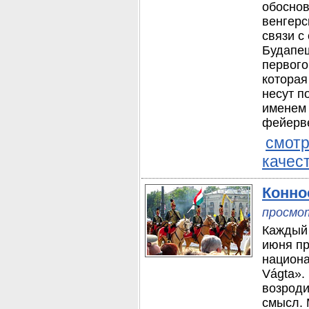
обоснов
венгерс
связи с
Будапеш
первого
которая
несут п
именем 
фейерве
смотр
качес
Конно
просмот
Каждый 
июня пр
национа
Vágta».
возроди
смысл. 