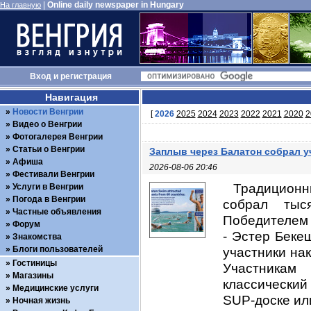
|
Online daily newspaper in Hungary
На главную
Вход
и
регистрация
Навигация
Новости Венгрии
[
2026
2025
2024
2023
2022
2021
2020
2
Видео о Венгрии
Фотогалерея Венгрии
Статьи о Венгрии
Заплыв через Балатон собрал уч
Афиша
2026-08-06 20:46
Фестивали Венгрии
Традиционн
Услуги в Венгрии
Погода в Венгрии
собрал тыс
Частные объявления
Победителем
Форум
- Эстер Беке
Знакомства
Блоги пользователей
участники на
Гостиницы
Участникам
Магазины
классический
Медицинские услуги
SUP-доске или
Ночная жизнь