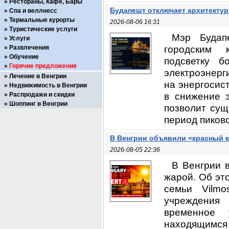
Рестораны, Кафе, Бары
Будапешт отключает архитектур
Спа и веллнесс
Термальные курорты
2026-08-06 16:31
Туристические услуги
Мэр Будапе
Услуги
городским 
Развлечения
Обучение
подсветку 
Горячие предложения
электроэнерг
Лечение в Венгрии
на энергосис
Недвижимость в Венгрии
в снижение э
Распродажи и скидки
Шоппинг в Венгрии
позволит сущ
период пиково
В Венгрии объявили «красный к
2026-08-05 22:36
В Венгрии 
жарой. Об эт
семьи Vilmo
учреждения
временное
находящимся