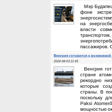
Мэр Будапеш
фоне экстр
энергосистем
на энергосб
власти сов
транспорто
энергопотре
пассажиров. С
Венгрия готовится к возможной
2026-08-03 21:45
Венгрия го
стране атом
рекордно ни
которые соз
страны. В по
поскольку дл
Paksi Atomer
мощностью ок