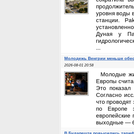
продолжител
уровня воды 
станции. Pa
установленно
Дуная у Па
гидрологичес
...
Молодежь Венгрии меньше обес
2026-08-01 20:58
Молодые жи
Европы счита
Это показал 
Согласно исс
что проводят 
по Европе 
европейские 
выходные — 6,
В Будапеште повысились тариф