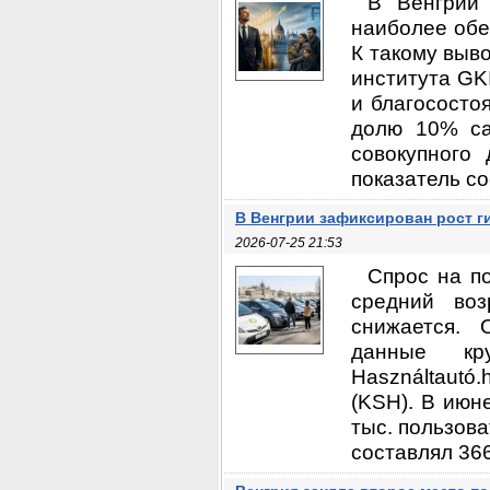
В Венгрии 
наиболее обе
К такому выв
института GK
и благососто
долю 10% са
совокупного
показатель со
В Венгрии зафиксирован рост 
2026-07-25 21:53
Спрос на п
средний во
снижается. 
данные кру
Használtautó
(KSH). В июн
тыс. пользова
составлял 366