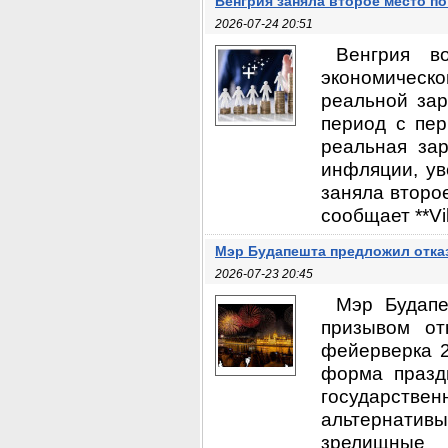
Венгрия заняла второе место п
2026-07-24 20:51
Венгрия в
экономическо
реальной зар
период с пер
реальная зар
инфляции, ув
заняла второе
сообщает **Vi
Мэр Будапешта предложил отказ
2026-07-23 20:45
Мэр Будапе
призывом от
фейерверка 2
форма празд
государствен
альтернатив
зрелищные 