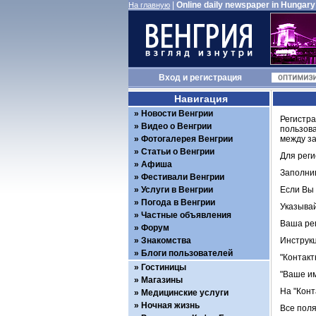
|
Online daily newspaper in Hungary
На главную
Вход
и
регистрация
Навигация
Новости Венгрии
Регистра
Видео о Венгрии
пользова
Фотогалерея Венгрии
между за
Статьи о Венгрии
Для реги
Афиша
Заполни
Фестивали Венгрии
Услуги в Венгрии
Если Вы 
Погода в Венгрии
Указывай
Частные объявления
Ваша рег
Форум
Знакомства
Инструкц
Блоги пользователей
"Контакт
Гостиницы
"Ваше им
Магазины
На "Конт
Медицинские услуги
Ночная жизнь
Все пол