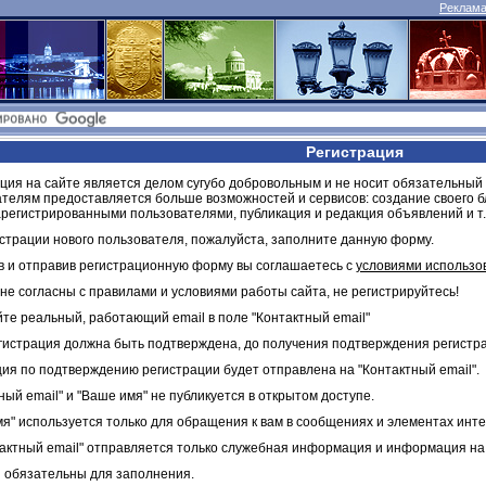
Реклама 
Регистрация
ция на сайте является делом сугубо добровольным и не носит обязательный
телям предоставляется больше возможностей и сервисов: создание своего 
регистрированными пользователями, публикация и редакция объявлений и т.
страции нового пользователя, пожалуйста, заполните данную форму.
в и отправив регистрационную форму вы соглашаетесь с
условиями использо
не согласны с правилами и условиями работы сайта, не регистрируйтесь!
те реальный, работающий email в поле "Контактный email"
истрация должна быть подтверждена, до получения подтверждения регистра
ия по подтверждению регистрации будет отправлена на "Контактный email".
ный email" и "Ваше имя" не публикуется в открытом доступе.
я" используется только для обращения к вам в сообщениях и элементах инт
актный email" отправляется только служебная информация и информация на
я обязательны для заполнения.