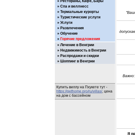
Рестораны, Кафе, Бары
Спа и веллнесс
Термальные курорты
"Ваш
Туристические услуги
Услуги
Развлечения
допускаю
Обучение
Горячие предложения
Лечение в Венгрии
Недвижимость в Венгрии
Распродажи и скидки
Шоппинг в Венгрии
Важно:
Купить виллу на Пхукете тут -
https://gethome.pro/ru/villas/
, цена
на дом с бассейном
Я п