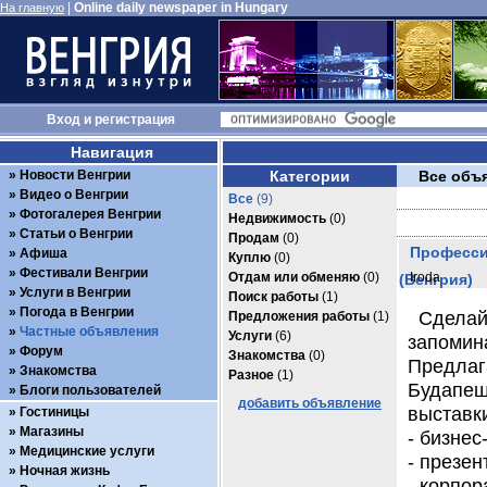
|
Online daily newspaper in Hungary
На главную
Вход
и
регистрация
Навигация
Новости Венгрии
Категории
Все объ
Видео о Венгрии
Все
(9)
Фотогалерея Венгрии
Недвижимость
(0)
Статьи о Венгрии
Продам
(0)
Професси
Афиша
Куплю
(0)
Фестивали Венгрии
Отдам или обменяю
(0)
Iroda
(Венгрия)
Услуги в Венгрии
Поиск работы
(1)
Погода в Венгрии
Сделай
Предложения работы
(1)
Частные объявления
Услуги
(6)
запомин
Форум
Знакомства
(0)
Предлаг
Знакомства
Разное
(1)
Будапеш
Блоги пользователей
добавить объявление
выставк
Гостиницы
Магазины
- бизне
Медицинские услуги
- презе
Ночная жизнь
- корпо