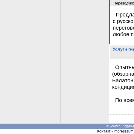
Переводчик
Предла
с русско
перегово
любое п
Услуги ги
Опытны
(обзорна
Балатон
кондици
По все
©
www.hungary-
Контакт - Impresszum