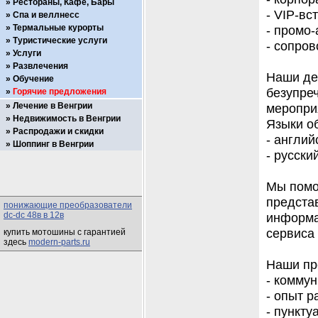
Рестораны, Кафе, Бары
- VIP-в
Спа и веллнесс
Термальные курорты
- промо
Туристические услуги
- сопро
Услуги
Развлечения
Наши де
Обучение
безупре
Горячие предложения
Лечение в Венгрии
меропри
Недвижимость в Венгрии
Языки о
Распродажи и скидки
- англий
Шоппинг в Венгрии
- русски
Мы помож
предста
понижающие преобразователи
dc-dc 48в в 12в
информа
сервиса
купить мотошины с гарантией
здесь
modern-parts.ru
Наши пр
- комму
- опыт 
- пункту