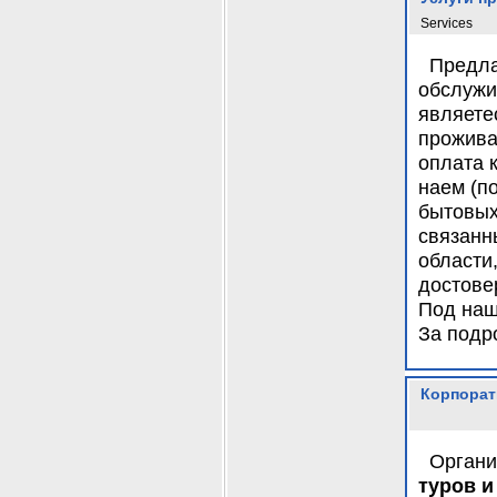
Services
Предла
обслужи
являете
проживае
оплата 
наем (п
бытовых
связанн
области
достове
Под наш
За подр
Корпорат
Орган
туров и