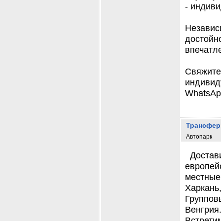
- индив
Независ
достойн
впечатле
Свяжите
индивиду
WhatsApp
Трансфер
Автопарк
Достав
европейс
местные
Харкань,
Группов
Венгрия
Встрети