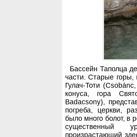
Бассейн Таполца де
части. Старые горы,
Гулач-Тоти (Csobánc,
конуса, гора Свят
Badacsony), предст
погреба, церкви, р
было много болот, в 
существенный у
произрастающий зде