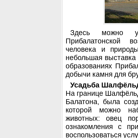
Здесь можно ув
Прибалатонской во
человека и природы
небольшая выставка 
образованиях Приба
добычи камня для бру
Усадьба Шалфёльд 
На границе Шалфёльда
Балатона, была соз
которой можно наб
животных: овец по
ознакомления с пр
воспользоваться услу