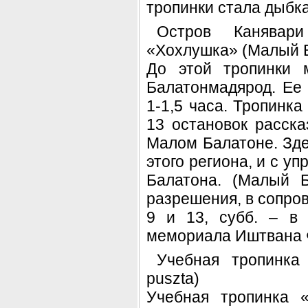
тропинки стала дыбка
Остров Канявари
«Хохлушка» (Малый Ба
До этой тропинки 
Балатонмадярод. Ее 
1-1,5 часа. Тропинка
13 остановок расска
Малом Балатоне. Зд
этого региона, и с 
Балатона. (Малый 
разрешения, в сопрово
9 и 13, субб. – в 
мемориала Иштвана Фе
Учебная тропинка
puszta)
Учебная тропинка 