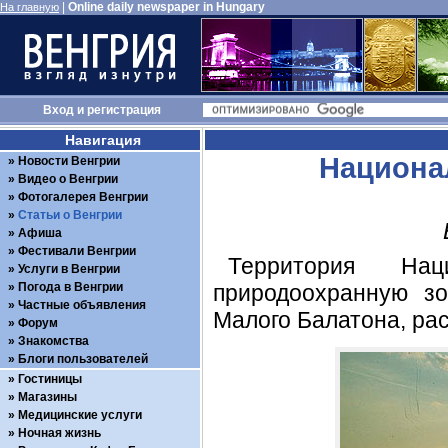
|
Online daily newspaper in Hungary
На главную
Вход
и
регистрация
Навигация
Национа
Новости Венгрии
Видео о Венгрии
Фотогалерея Венгрии
Статьи о Венгрии
Афиша
Фестивали Венгрии
Территория На
Услуги в Венгрии
Погода в Венгрии
природоохранную з
Частные объявления
Малого Балатона, рас
Форум
Знакомства
Блоги пользователей
Гостиницы
Магазины
Медицинские услуги
Ночная жизнь