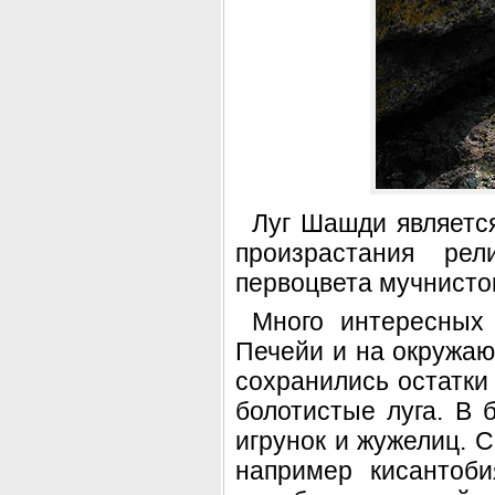
Луг Шашди являетс
произрастания рел
первоцвета мучнистог
Много интересных
Печейи и на окружающ
сохранились остатки
болотистые луга. В 
игрунок и жужелиц. С
например кисантоби