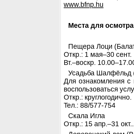
www.bfnp.hu
Места для осмотра
Пещера Лоци (Балат
Откр.: 1 мая–30 сент.
Вт.–воскр. 10.00–17.0
Усадьба Шалфёльд (S
Для ознакомления с
воспользоваться услу
Откр.: круглогодично.
Teл.: 88/577-754
Скала Игла
Откр.: 15 апр.–31 окт..