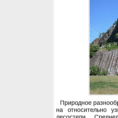
Природное разнообр
на относительно уз
лесостепи Средн