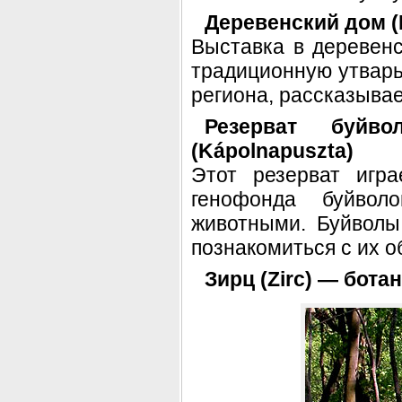
Деревенский дом (
Выставка в деревен
традиционную утварь
региона, рассказывае
Резерват буйвол
(Kápolnapuszta)
Этот резерват игр
генофонда буйволо
животными. Буйволы
познакомиться с их о
Зирц (Zirc) — бота