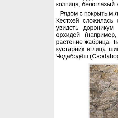
колпица, белоглазый 
Рядом с покрытым 
Кестхей сложилась
увидеть дороникум
орхидей (например,
растение жабрица. Т
кустарник иглица ши
Чодабодёш (Csodabog