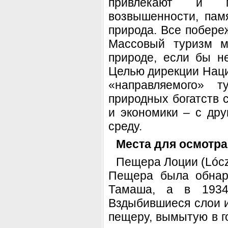
привлекают и п
возвышенности, пам
природа. Все побере
Массовый туризм м
природе, если бы н
Целью дирекции Наци
«направляемого» т
природных богатств 
и экономики – с др
среду.
Места для осмотра
Пещера Лоции (Lócz
Пещера была обнар
Тамаша, а в 1934
Вздыбившиеся слои и
пещеру, вымытую в г