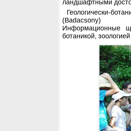
ландшафтными досто
Геологически-бо
(Badacsony)
Информационные щи
ботаникой, зоологией