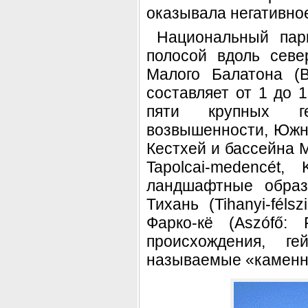
оказывала негативное
Национальный пар
полосой вдоль севе
Малого Балатона (B
составляет от 1 до 
пяти крупных гео
возвышенности, Южно
Кестхей и бассейна Ма
Tapolcai-medencét, 
ландшафтные образо
Тихань (Tihanyi-fél
Фарко-кё (Aszófő: 
происхождения, г
называемые «каменн