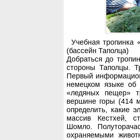
Учебная тропинка «
(бассейн Таполца)
Добраться до тропи
стороны Таполцы. Т
Первый информацион
немецком языке об 
«ледяных пещер» т
вершине горы (414 
определить, какие 
массив Кестхей, с
Шомло. Полуторачас
охраняемыми живот