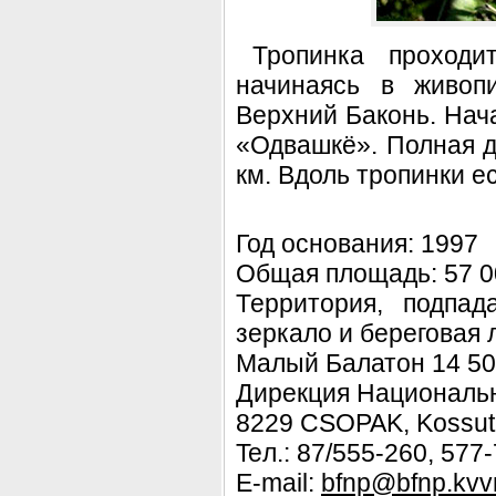
Тропинка проходи
начинаясь в живоп
Верхний Баконь. Нача
«Одвашкё». Полная д
км. Вдоль тропинки 
Год основания: 1997
Общая площадь: 57 0
Территория, подпа
зеркало и береговая л
Малый Балатон 14 50
Дирекция Национальн
8229 CSOPAK, Kossuth
Teл.: 87/555-260, 577
E-mail:
bfnp@bfnp.kvv