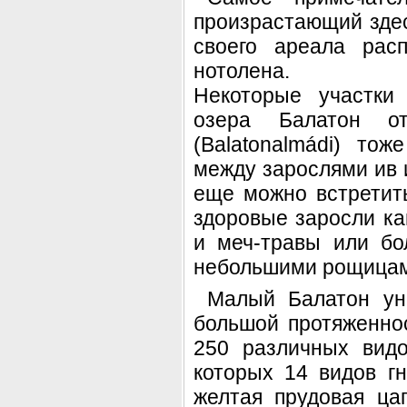
произрастающий здесь
своего ареала расп
нотолена.
Некоторые участки
озера Балатон от
(Balatonalmádi) то
между зарослями ив
еще можно встретит
здоровые заросли ка
и меч-травы или бо
небольшими рощицам
Малый Балатон ун
большой протяженнос
250 различных вид
которых 14 видов гн
желтая прудовая ца