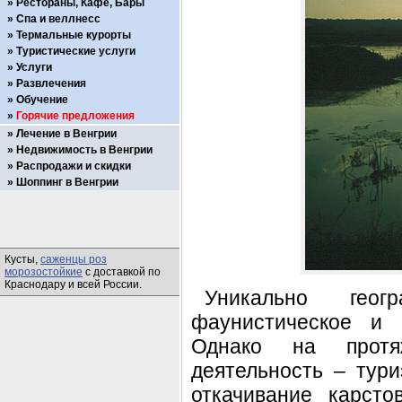
Рестораны, Кафе, Бары
Спа и веллнесс
Термальные курорты
Туристические услуги
Услуги
Развлечения
Обучение
Горячие предложения
Лечение в Венгрии
Недвижимость в Венгрии
Распродажи и скидки
Шоппинг в Венгрии
Кусты,
саженцы роз
морозостойкие
с доставкой по
Краснодару и всей России.
Уникально геогр
фаунистическое и к
Однако на протяж
деятельность – тури
откачивание карсто