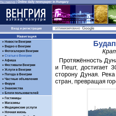
|
Online daily newspaper in Hungary
На главную
Вход
и
регистрация
Навигация
Будап
Новости Венгрии
Видео о Венгрии
Крат
Фотогалерея Венгрии
Статьи о Венгрии
Протяжённость Дуна
Афиша
Фестивали Венгрии
и Пешт, достигает 
Услуги в Венгрии
сторону Дуная. Река
Погода в Венгрии
Частные объявления
стран, превращая гор
Форум
Знакомства
Блоги пользователей
Гостиницы
Магазины
Медицинские услуги
Ночная жизнь