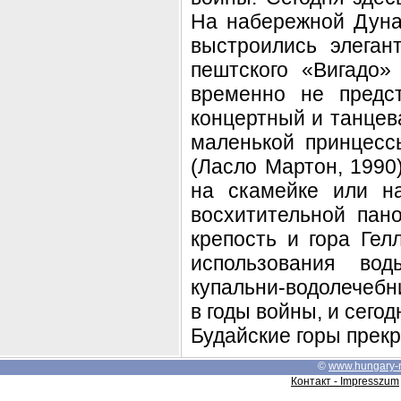
На набережной Дуна
выстроились элега
пештского «Вигадо»
временно не предст
концертный и танцев
маленькой принцесс
(Ласло Мартон, 1990
на скамейке или н
восхитительной пан
крепость и гора Гел
использования во
купальни-водолечебн
в годы войны, и сего
Будайские горы прекр
©
www.hungary-
Контакт - Impresszum