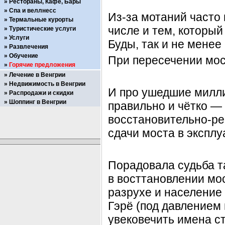
Рестораны, Кафе, Бары
Спа и веллнесс
Из-за мотаний часто 
Термальные курорты
числе и тем, который
Туристические услуги
Услуги
Буды, так и не менее
Развлечения
Обучение
При пересечении мос
Горячие предложения
Лечение в Венгрии
Недвижимость в Венгрии
И про ушедшие миллио
Распродажи и скидки
Шоппинг в Венгрии
правильно и чётко — 
восстановительно-ре
сдачи моста в эксплу
Порадовала судьба т
в восттановлении мос
разрухе и население
Гэрё (под давлением
увековечить имена с