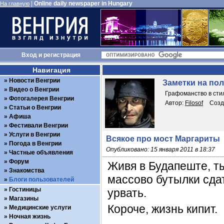
|
Online daily newspaper in Hungary
На главную
Вход
и
регистрация
Навигация
Новости Венгрии
Заметки на по
Видео о Венгрии
Графоманство в стил
Фотогалерея Венгрии
Автор:
Filosof
Созд
Статьи о Венгрии
Афиша
Фестивали Венгрии
Услуги в Венгрии
Всякое про мост Маргариты
Погода в Венгрии
Опубликовано: 15 января 2011 в 18:37
Частные объявления
Форум
Живя в Будапеште, ты
Знакомства
массово бутылки сдат
Блоги пользователей
Гостиницы
урвать.
Магазины
Короче, жизнь кипит.
Медицинские услуги
Ночная жизнь