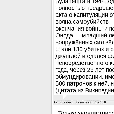
Будапешта в 1944 го
полностью предрешен
акта о капитуляции о
волна самоубийств -
окончания войны и п
Онода — младший ле
вооружённых сил вёл
стали 130 убитых и 
джунглей и сдался ф
непосредственного к
года, через 29 лет п
обмундировании, име
500 патронов к ней, 
(цитата из Википедии
Автор:
a2lex3
29 марта 2011 в 6:58
Только зарегистрир