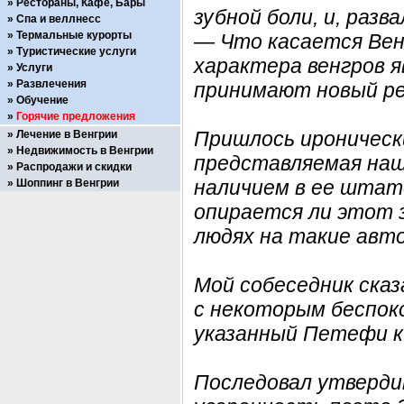
Рестораны, Кафе, Бары
зубной боли, и, разва
Спа и веллнесс
Термальные курорты
— Что касается Вен
Туристические услуги
характера венгров 
Услуги
Развлечения
принимают новый р
Обучение
Горячие предложения
Пришлось ироническ
Лечение в Венгрии
Недвижимость в Венгрии
представляемая наш
Распродажи и скидки
наличием в ее штате
Шоппинг в Венгрии
опирается ли этот з
людях на такие авт
Мой собеседник сказ
с некоторым беспок
указанный Петефи к
Последовал утверди