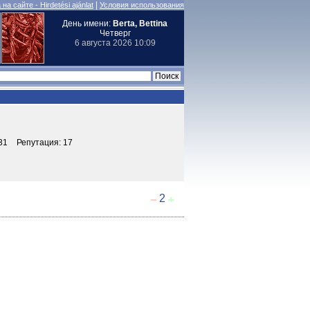
|
на сайте - Hirdetési ajánlat
Условия использования
День имени:
Berta, Bettina
Четверг
6 августа 2026 10:09
31
Репутация: 17
2