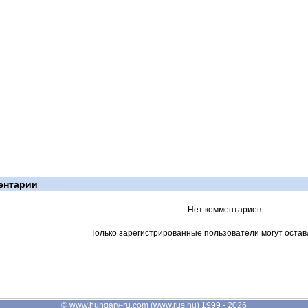
ентарии
Нет комментариев
Только зарегистрированные пользователи могут остав
©
www.hungary-ru.com
(
www.rus.hu
) 1999 - 2026