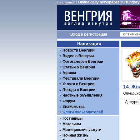
|
Online daily newspaper in Hungary
На главную
Вход
и
регистрация
Навигация
Новости Венгрии
Видео о Венгрии
Фотогалерея Венгрии
Статьи о Венгрии
Афиша
Фестивали Венгрии
Услуги в Венгрии
14. Жв
Погода в Венгрии
Опублико
Частные объявления
Форум
Дежурны
Знакомства
Блоги пользователей
Гостиницы
Магазины
Медицинские услуги
Ночная жизнь