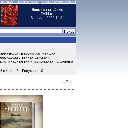
|
на сайте - Hirdetési ajánlat
Условия использования
День имени:
László
Суббота
8 августа 2026 14:51
рынка входит в тройку крупнейших
ая, художественная детская и
, кулинарные книги, прикладная психология
й в блоге: 2
Репутация: 0
0