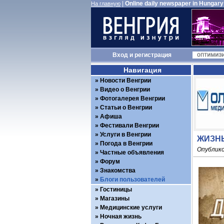
|
Online daily newspaper in Hungary
На главную
Вход
и
регистрация
Навигация
Новости Венгрии
Видео о Венгрии
Фотогалерея Венгрии
Статьи о Венгрии
Афиша
Фестивали Венгрии
Услуги в Венгрии
ЖИЗНЬ
Погода в Венгрии
Опублико
Частные объявления
Форум
Знакомства
Блоги пользователей
Гостиницы
Магазины
Медицинские услуги
Ночная жизнь