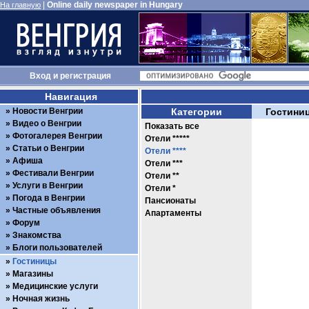
|
Online daily newspaper in Hungary
На главную
Вход
и
регистрация
Навигация
Новости Венгрии
Категории
Гостиниц
Видео о Венгрии
Показать все
Фотогалерея Венгрии
Отели *****
Статьи о Венгрии
Отели ****
Афиша
Отели ***
Фестивали Венгрии
Отели **
Услуги в Венгрии
Отели *
Погода в Венгрии
Пансионаты
Частные объявления
Апартаменты
Форум
Знакомства
Блоги пользователей
Гостиницы
Магазины
Медицинские услуги
Ночная жизнь