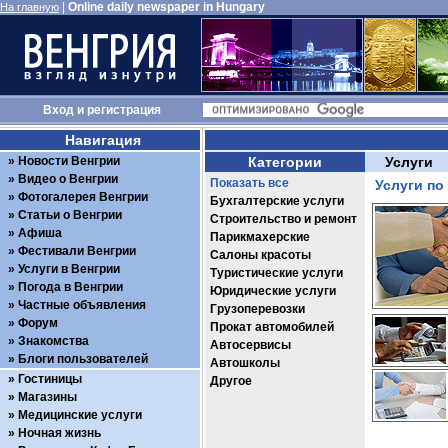
|
Online daily newspaper in Hungary
На главную
Вход
и
регистрация
Навигация
Новости Венгрии
Категории
Услуги
Видео о Венгрии
Показать все
Услуги по
Фотогалерея Венгрии
Бухгалтерские услуги
Статьи о Венгрии
Строительство и ремонт
Афиша
Парикмахерские
Фестивали Венгрии
Салоны красоты
Услуги в Венгрии
Туристические услуги
Погода в Венгрии
Юридические услуги
Частные объявления
Грузоперевозки
Форум
Прокат автомобилей
Знакомства
Автосервисы
Блоги пользователей
Автошколы
Гостиницы
Другое
Магазины
Медицинские услуги
Ночная жизнь