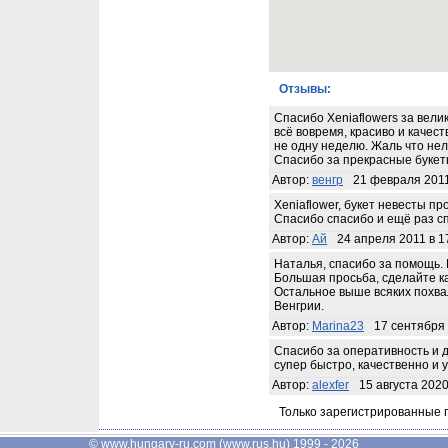
Отзывы:
Спасибо Xeniaflowers за вели
всё вовремя, красиво и качест
не одну неделю. Жаль что нел
Спасибо за прекрасные буке
Автор:
венгр
21 февраля 2011
Xeniaflower, букет невесты п
Спасибо спасибо и ещё раз с
Автор:
Ай
24 апреля 2011 в 1
Наталья, спасибо за помощь. 
Большая просьба, сделайте ка
Остальное выше всяких похвал
Венгрии.
Автор:
Marina23
17 сентября 
Спасибо за оперативность и д
супер быстро, качественно и 
Автор:
alexfer
15 августа 2020
Только зарегистрированные 
©
www.hungary-ru.com
(
www.rus.hu
) 1999 - 2026