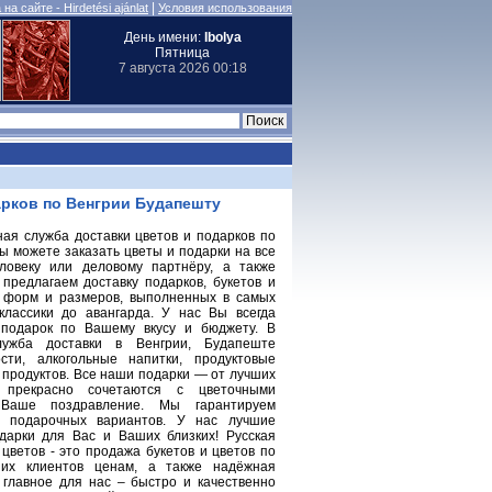
|
на сайте - Hirdetési ajánlat
Условия использования
День имени:
Ibolya
Пятница
7 августа 2026 00:18
арков по Венгрии Будапешту
ая служба доставки цветов и подарков по
Вы можете заказать цветы и подарки на все
еловеку или деловому партнёру, а также
предлагаем доставку подарков, букетов и
х форм и размеров, выполненных в самых
классики до авангарда. У нас Вы всегда
подарок по Вашему вкусу и бюджету. В
лужба доставки в Венгрии, Будапеште
ости, алкогольные напитки, продуктовые
и продуктов. Все наши подарки — от лучших
, прекрасно сочетаются с цветочными
 Ваше поздравление. Мы гарантируем
х подарочных вариантов. У нас лучшие
дарки для Вас и Ваших близких! Русская
 цветов - это продажа букетов и цветов по
их клиентов ценам, а также надёжная
 главное для нас – быстро и качественно