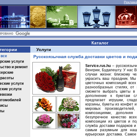
Реклама 
Каталог
тегории
Услуги
 все
Русскоязычная служба доставки цветов и под
рские услуги
Service.rus.hu
– русскоязычн
ьство и ремонт
Венгрии, Будапешту. У нас 
херские
случаи жизни: близкому ч
красоты
украсить ваш праздник. Мы 
цветочных композиций все
еские услуги
разнообразных стилях, от 
кие услуги
сможете выбрать цветы в 
евозки
дополнение к букетам с
втомобилей
предлагает игрушки, слад
корзины, букеты из конфет 
висы
мировых производителей
лы
композициями, дополняя
безупречное качество все
композиции из цветов и по
служба доставки подарков и
самым разумным для наш
курьерская доставка. Самое