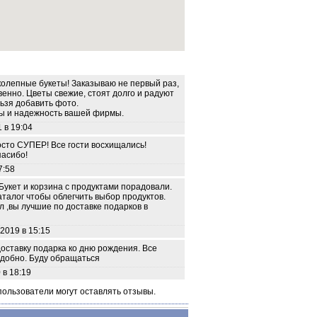
колепные букеты! Заказываю не первый раз,
венно. Цветы свежие, стоят долго и радуют
ьзя добавить фото.
ты и надежность вашей фирмы.
 в 19:04
росто СУПЕР! Все гости восхищались!
пасибо!
7:58
Букет и корзина с продуктами порадовали.
талог чтобы облегчить выбор продуктов.
 ,вы лучшие по доставке подарков в
2019 в 15:15
оставку подарка ко дню рождения. Все
удобно. Буду обращаться
 в 18:19
пользователи могут оставлять отзывы.