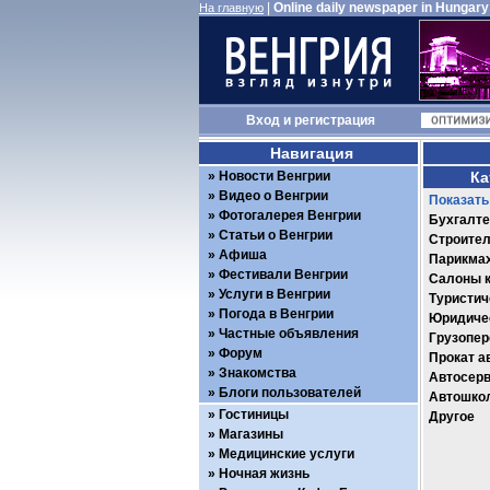
|
Online daily newspaper in Hungary
На главную
Вход
и
регистрация
Навигация
Новости Венгрии
Ка
Видео о Венгрии
Показать
Фотогалерея Венгрии
Бухгалте
Статьи о Венгрии
Строител
Афиша
Парикма
Фестивали Венгрии
Салоны 
Услуги в Венгрии
Туристич
Погода в Венгрии
Юридичес
Частные объявления
Грузопер
Форум
Прокат а
Знакомства
Автосер
Блоги пользователей
Автошко
Гостиницы
Другое
Магазины
Медицинские услуги
Ночная жизнь