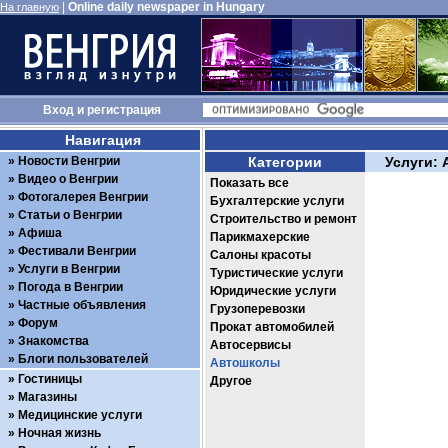
|
Online daily newspaper in Hungary
На главную
Вход
и
регистрация
Навигация
Новости Венгрии
Категории
Услуги:
Видео о Венгрии
Показать все
Фотогалерея Венгрии
Бухгалтерские услуги
Статьи о Венгрии
Строительство и ремонт
Афиша
Парикмахерские
Фестивали Венгрии
Салоны красоты
Услуги в Венгрии
Туристические услуги
Погода в Венгрии
Юридические услуги
Частные объявления
Грузоперевозки
Форум
Прокат автомобилей
Знакомства
Автосервисы
Блоги пользователей
Автошколы
Гостиницы
Другое
Магазины
Медицинские услуги
Ночная жизнь