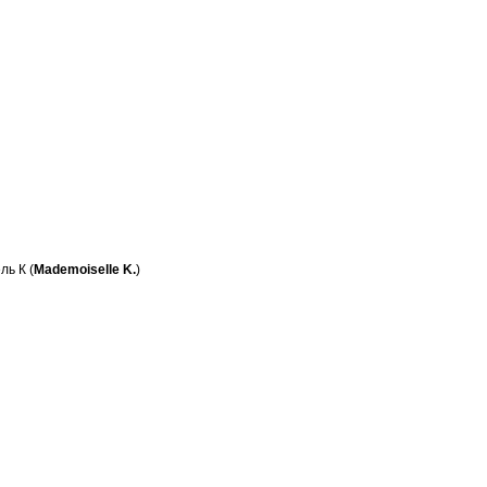
ь К (
Mademoiselle K.
)