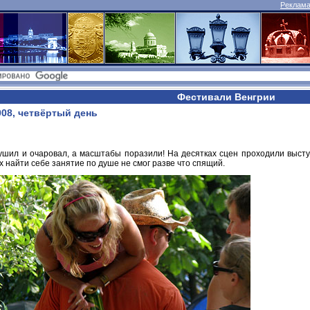
Реклама 
Фестивали Венгрии
008, четвёртый день
ушил и очаровал, а масштабы поразили! На десятках сцен проходили выступ
 найти себе занятие по душе не смог разве что спящий.