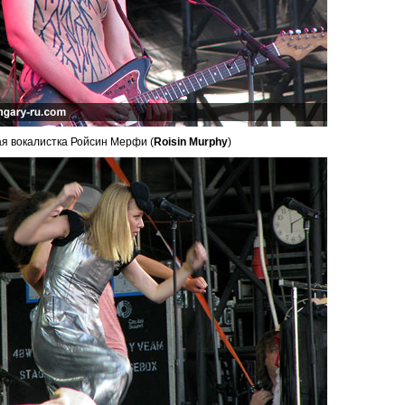
я вокалистка Ройсин Мерфи (
Roisin Murphy
)