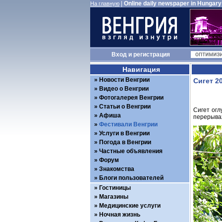
|
Online daily newspaper in Hungary
На главную
Вход
и
регистрация
Навигация
Новости Венгрии
Сигет 2
Видео о Венгрии
Фотогалерея Венгрии
Статьи о Венгрии
Сигет огл
Афиша
перерывах
Фестивали Венгрии
Услуги в Венгрии
Погода в Венгрии
Частные объявления
Форум
Знакомства
Блоги пользователей
Гостиницы
Магазины
Медицинские услуги
Ночная жизнь