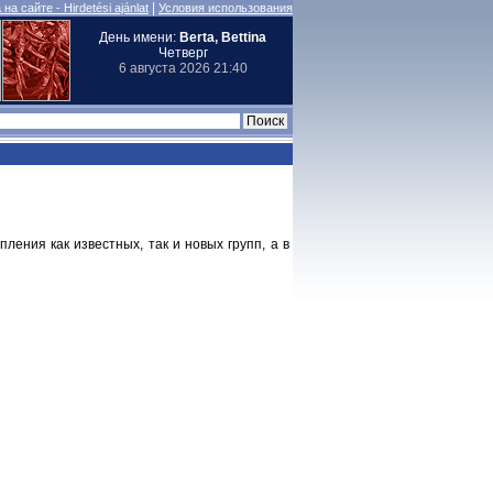
|
на сайте - Hirdetési ajánlat
Условия использования
День имени:
Berta, Bettina
Четверг
6 августа 2026 21:40
ления как известных, так и новых групп, а в