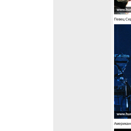
Певец Сер
Американс