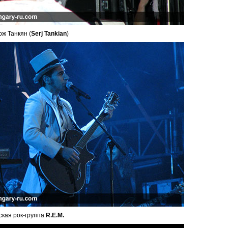
ж Танкян (
Serj Tankian
)
кая рок-группа
R.E.M.