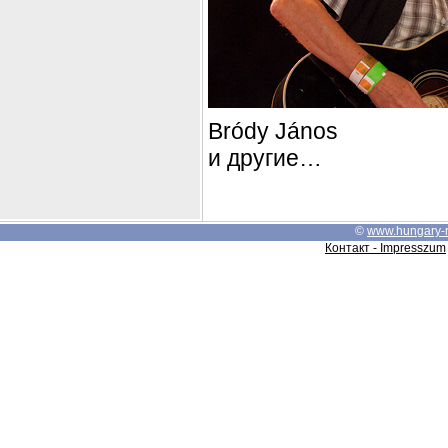
Bródy János
и другие…
©
www.hungary-
Контакт - Impresszum