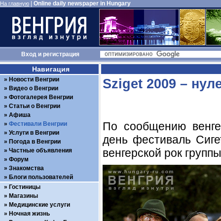
|
Online daily newspaper in Hungary
На главную
Вход
и
регистрация
Навигация
Новости Венгрии
Sziget 2009 – нул
Видео о Венгрии
Фотогалерея Венгрии
Статьи о Венгрии
Афиша
По сообщению венгер
Фестивали Венгрии
Услуги в Венгрии
день фестиваль Сиге
Погода в Венгрии
венгерской рок групп
Частные объявления
Форум
Знакомства
Блоги пользователей
Гостиницы
Магазины
Медицинские услуги
Ночная жизнь