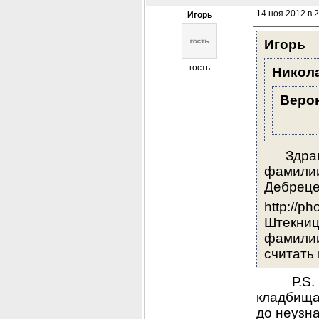
14 ноя 2012 в 
Игорь
Игорь
гость
Никол
Веро
      Зд
фамилии
Дебреце
http://p
Штекниц
фамилии
считать 
          
кладбища
до неузна