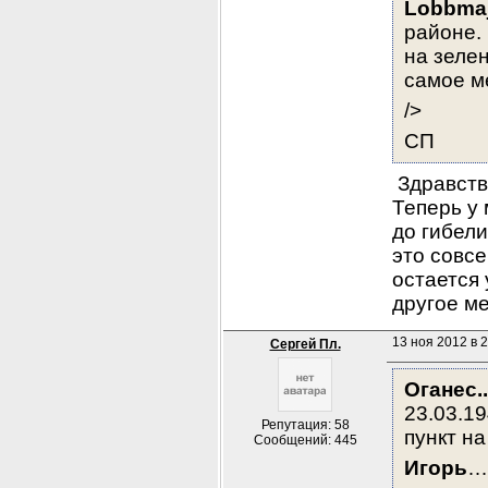
Lobbma
районе.
на зелен
самое м
/>
СП
 Здравст
Теперь у 
до гибели
это совсе
остается 
другое м
13 ноя 2012 в 2
Сергей Пл.
Оганес..
23.03.1
Репутация: 58
пункт на
Сообщений: 445
Игорь
…