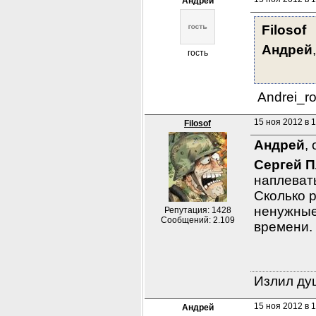
Андрей
Filosof
Андрей
гость
 Andrei_r
15 ноя 2012 в 1
Filosof
Андрей
,
Сергей П
наплеват
Сколько р
ненужные 
Репутация: 1428
Сообщений: 2.109
времени.
Излил душ
15 ноя 2012 в 
Андрей