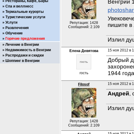
Венгрии 1
Рестораны, Кафе, Бары
Спа и веллнесс
photoshar
Термальные курорты
Туристические услуги
Увековече
Услуги
Репутация: 1428
пишите в 
Сообщений: 2.109
Развлечения
Обучение
Горячие предложения
Излил душ
Лечение в Венгрии
Недвижимость в Венгрии
15 ноя 2012 в 
Елена Девятова
Распродажи и скидки
Добрый д
Шоппинг в Венгрии
захоронен
1944 год
гость
15 ноя 2012 в 
Filosof
Андрей
,
Излил душ
Репутация: 1428
Сообщений: 2.109
15 ноя 2012 в 