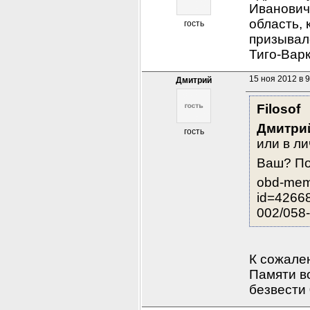
Иванович
область, 
гость
призывалс
Тиго-Вар
15 ноя 2012 в 9
Дмитрий
Filosof
Дмитри
гость
или в ли
Ваш? По
obd-memo
id=4266
002/058
К сожален
Памяти во
безвести