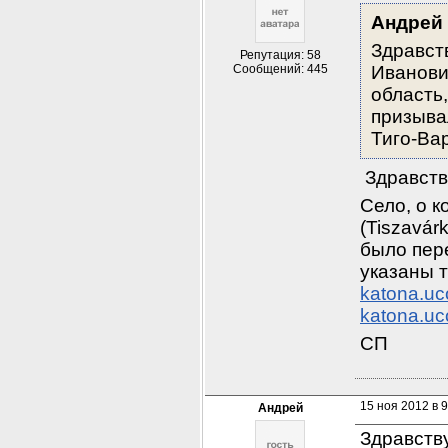
Андрей
Здравст
Репутация: 58
Сообщений: 445
Иванови
область,
призывал
Тиго-Ва
 Здравств
Село, о к
(Tiszavár
было пере
указаны т
katona.uc
katona.uc
СП
15 ноя 2012 в 9
Андрей
Здравств