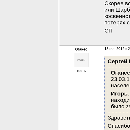
Скорее в
или Шарбо
косвенно
потерях 
СП
13 ноя 2012 в 
Оганес
Сергей 
гость
Оганес.
23.03.
населе
Игорь
находи
было з
Здравств