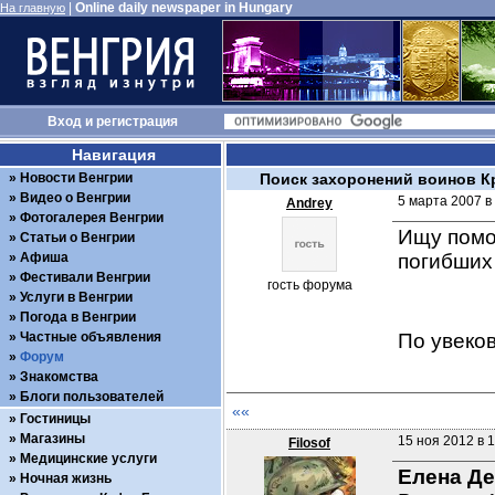
|
Online daily newspaper in Hungary
На главную
Вход
и
регистрация
Навигация
Новости Венгрии
Поиск захоронений воинов К
Видео о Венгрии
5 марта 2007 в
Andrey
Фотогалерея Венгрии
Ищу помо
Статьи о Венгрии
Афиша
погибших 
Фестивали Венгрии
гость форума
Услуги в Венгрии
Погода в Венгрии
Частные объявления
По увеков
Форум
Знакомства
Блоги пользователей
««
Гостиницы
Магазины
15 ноя 2012 в 1
Filosof
Медицинские услуги
Елена Д
Ночная жизнь