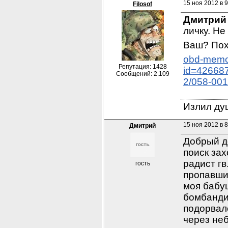
15 ноя 2012 в 9
Filosof
Дмитрий
личку. Не
Ваш? Пох
obd-memor
Репутация: 1428
id=42668
Сообщений: 2.109
2/058-00
Излил душ
15 ноя 2012 в 8
Дмитрий
Добрый д
поиск за
радист г
гость
пропавшим
моя бабу
бомбандир
подорвал
через не