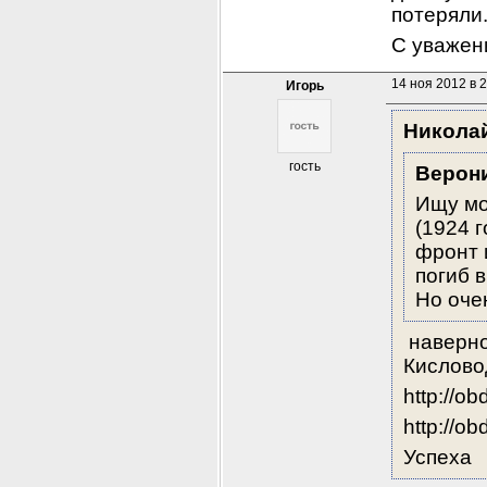
потеряли.
С уважен
14 ноя 2012 в 
Игорь
Никола
гость
Верон
Ищу мо
(1924 г
фронт 
погиб в
Но оче
 наверн
Кислово
http://o
http://o
Успеха