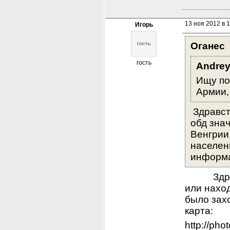
13 ноя 2012 в 
Игорь
Оганес
гость
Andre
Ищу по
Армии,
 Здравст
обд знач
Венгрии 
населен
информ
         
или наход
было захо
карта:
http://pho