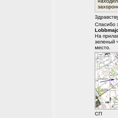
находил
захорон
Здравству
Lobbmaj
На прила
зеленый ч
место.
СП