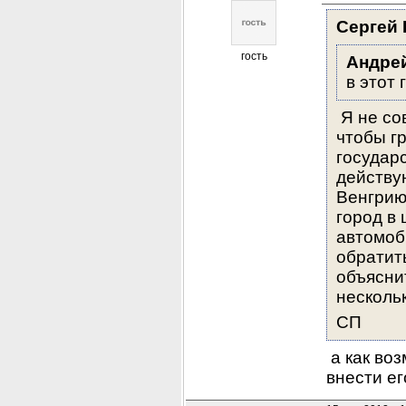
Сергей 
гость
Андрей
в этот
 Я не со
чтобы гр
государ
действу
Венгрию
город в 
автомоб
обратить
объясни
несколь
СП
 а как во
внести ег