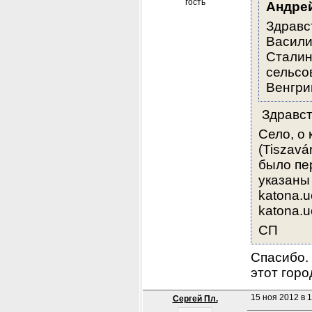
гость
Андре
Здравс
Васили
Сталин
сельсов
Венгри
 Здравст
Село, о
(Tiszavá
было пер
указаны 
katona.u
katona.u
СП
Спасибо. 
этот горо
15 ноя 2012 в 1
Сергей Пл.