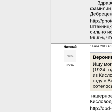
      Здр
фамилии 
Дебрецен
http://pho
Штекницк
сильно и
99,9%, что
14 ноя 2012 в 
Николай
Верони
Ищу мог
гость
(1924 го
из Кисло
году в В
хотелось
 наверно
Кисловодс
http://ob