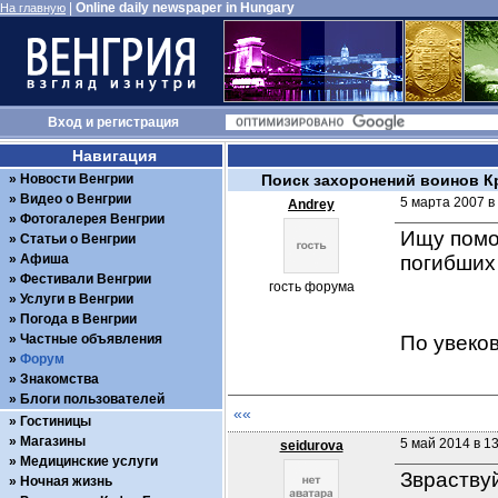
|
Online daily newspaper in Hungary
На главную
Вход
и
регистрация
Навигация
Новости Венгрии
Поиск захоронений воинов К
Видео о Венгрии
5 марта 2007 в
Andrey
Фотогалерея Венгрии
Ищу помо
Статьи о Венгрии
Афиша
погибших 
Фестивали Венгрии
гость форума
Услуги в Венгрии
Погода в Венгрии
Частные объявления
По увеков
Форум
Знакомства
Блоги пользователей
««
Гостиницы
Магазины
5 май 2014 в 1
seidurova
Медицинские услуги
Звраствуй
Ночная жизнь