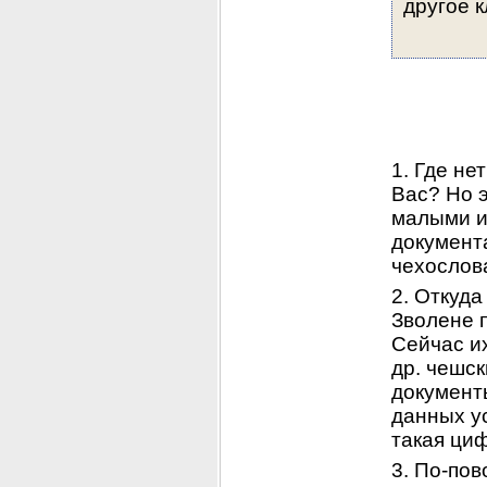
другое 
1. Где не
Вас? Но э
малыми ис
документа
чехослова
2. Откуда
Зволене 
Сейчас их
др. чешс
документ
данных у
такая циф
3. По-пов