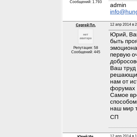
Сообщений: 1.793
info@hun
12 апр 2014 в 2
Сергей Пл.
Юрий, Ва
быть проя
эмоционал
Репутация: 58
Сообщений: 445
первую о
добросов
Ваш труд
решающим
нам от ис
форумах 
Самое вр
способом 
наш мир т
СП
12 апр 2014 в 1
Юрий Ив.