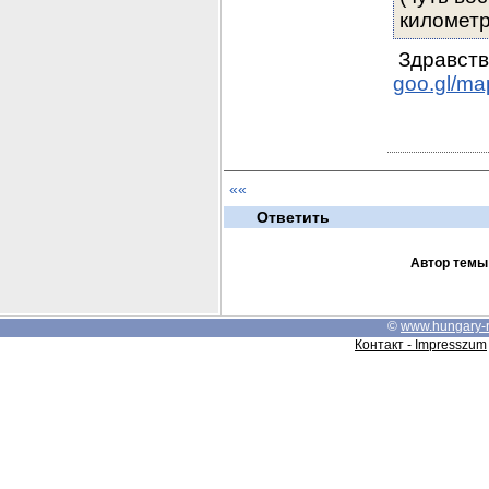
километр
goo.gl/m
««
Ответить
Автор темы
©
www.hungary-
Контакт - Impresszum