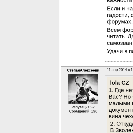
важности
Если и на
гадости, 
форумах.
Всем фор
читать. Д
самозван
Удачи в п
11 апр 2014 в 1
СтепанАлексееви
lola CZ
1. Где н
Вас? Но 
малыми и
Репутация: -2
документ
Сообщений: 196
вина чех
2. Отку
В Зволе