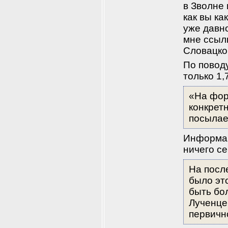
в Зволне 
как вы ка
уже давно
мне ссыл
Словацко
По поводу
только 1,
«На фор
конкрет
посылаем
Информац
ничего се
На посл
было эт
быть бол
Лученце
первичн