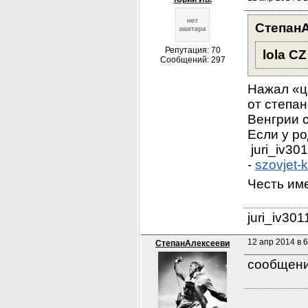
Степан
Репутация: 70
lola CZ
Сообщений: 297
Нажал «ци
от степан
Венгрии с
Если у ро
juri_iv3
- 
szovjet-
Честь им
juri_iv30
12 апр 2014 в 6
СтепанАлексееви
сообщени