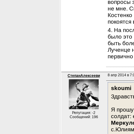
вопросы 
не мне. С
Костенко
покоятся 
4. На пос
было это 
быть боле
Лученце 
первично
8 апр 2014 в 7:
СтепанАлексееви
skoumi
Здравст
Я прошу
Репутация: -2
солдат
:
Сообщений: 196
Меркул
с.Юлиям