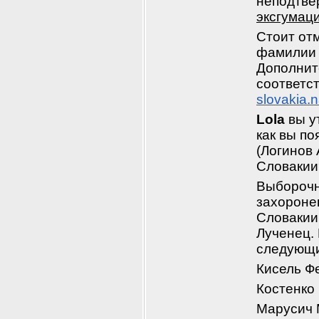
неподтвер
эксгумаци
Стоит отм
фамилии 
Дополнит
slovakia.
Lola
 вы у
как вы п
(Логинов 
Словакии
Выборочн
захоронен
Словакии
Лученец.
следующ
Кисель Ф
Костенко
Марусич 