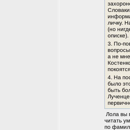
захорон
Словакия
информа
личку. 
(но нигд
описке).
3. По-по
вопросы
а не мн
Костенк
покоятс
4. На по
было эт
быть бол
Лученце
первичн
 Лола вы 
читать ум
по фамил