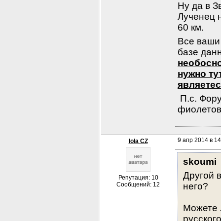
Ну да в З
Лученец н
60 км. 
Все ваши
базе дан
необосно
нужно ту
являетес
 П.с. Фор
фиолетов
9 апр 2014 в 14
lola CZ
skoumi
Другой в
Репутация: 10
Сообщений: 12
него
?
Можете 
русског