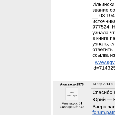
Ильинский
звание со
__.03.19
источник
977524, 
узнала чт
в книге п
узнать, с
ответить 
ссылка из
www.sgva
id=71432
13 апр 2014 в 
Анастасия1976
Спасибо 
Юрий — Ва
Репутация: 51
Сообщений: 543
forum.pat