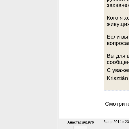
захваче
Кого я х
живущи
Если вы
вопроса
Вы для 
сообще
С уваже
Krisztián
 Смотрит
8 апр 2014 в 23
Анастасия1976