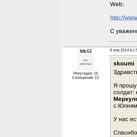
Web: 
http://ww
С уважен
8 апр 2014 в 1:
lola CZ
skoumi
Здравст
Репутация: 10
Сообщений: 12
Я прошу
солдат
:
Меркул
с.Юлиям
У нас ес
Спасибо