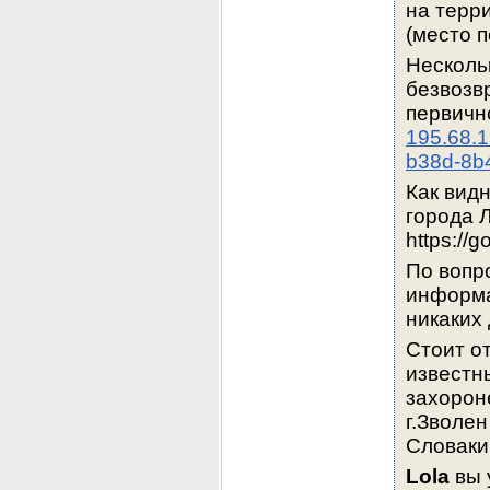
на терри
(место 
Несколь
безвозв
195.68.1
b38d-8b
Как вид
города 
https://
По вопро
информа
никаких 
Стоит от
известн
захорон
г.Зволе
Словаки
Lola
 вы