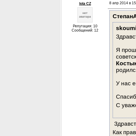
8 апр 2014 в 15
lola CZ
Степан
Репутация: 10
skoum
Сообщений: 12
Здравс
Я прош
советс
Косты
родилс
У нас е
Спасиб
С уваж
 Здравст
Как пра