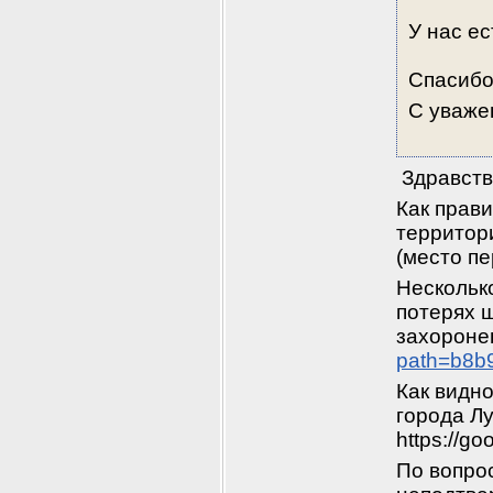
У нас ес
Спасибо
С уваже
 Здравств
Как прав
территори
(место пе
Нескольк
потерях 
захоронен
path=b8b
Как видн
города Лу
https://g
По вопрос