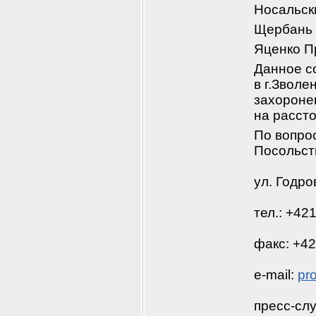
Нос
а
льск
Щербан
ь
Яценко П
Данное с
в г.Зволе
захороне
на рассто
По вопро
Посольст
ул. Годро
тел.: +42
факс: +42
e-mail: 
pr
пресс-слу