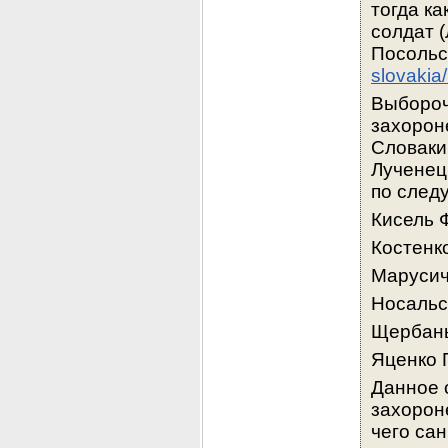
тогда к
солдат (
Посольс
slovakia
Выбороч
захорон
Словаки
Лученец
по след
Кисель 
Костенк
Марусич
Нос
а
льс
Щербан
Яценко 
Данное 
захороне
чего са