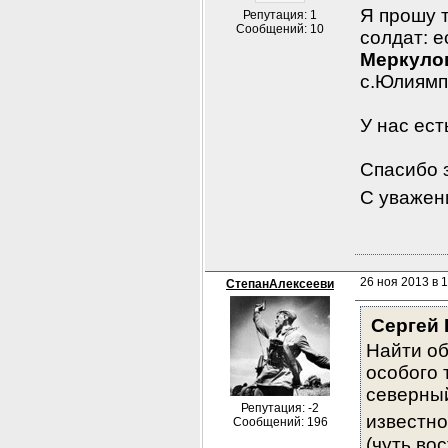
Я прошу
Репутация: 1
Сообщений: 10
солдат
:
е
Меркуло
с.Юлиямп
У нас ест
Спасибо 
С уважен
26 ноя 2013 в 
СтепанАлексееви
Сергей 
Найти об
особого 
северный
Репутация: -2
известно
Сообщений: 196
(чуть во