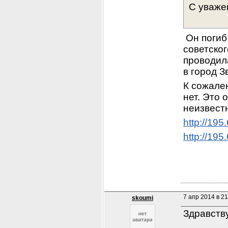
С уваже
 Он погиб
советског
проводила
в город З
К сожален
нет. Это 
неизвест
http://19
http://19
7 апр 2014 в 21
skoumi
Здравств