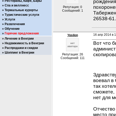
рождения:
Рестораны, Кафе, Бары
Спа и веллнесс
похоронен
Репутация: 0
Термальные курорты
Сообщений: 1
Табержен 
Туристические услуги
26538-61
Услуги
Развлечения
Обучение
Горячие предложения
16 апр 2014 в 
Ypsilon
Лечение в Венгрии
Вот что б
Недвижимость в Венгрии
Распродажи и скидки
администр
Шоппинг в Венгрии
скопирова
Репутация: 26
Сообщений: 111
Здравству
воевал в 
так хотел
сможете, 
нет для меня… 
             
Отчество 
место при