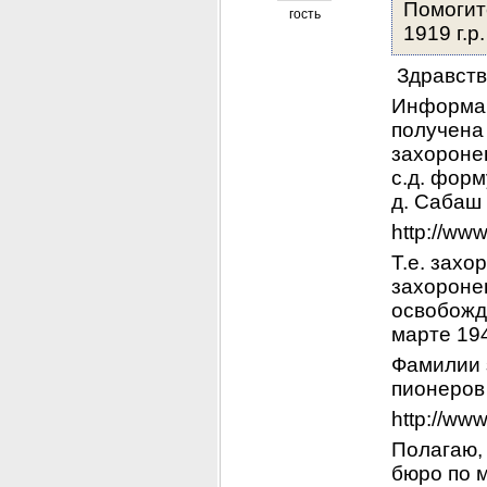
Помогит
гость
1919 г.р
 Здравств
Информац
получена 
захороне
с.д. форм
д. Сабаш
http://ww
Т.е. зах
захороне
освобожде
марте 194
Фамилии з
пионеров 
http://ww
Полагаю, 
бюро по м