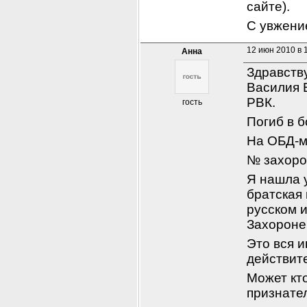
сайте).
С увжени
12 июн 2010 в 
Анна
Здравств
Василия Е
РВК.
гость
Погиб в б
На ОБД-м
№ захоро
Я нашла у
братская 
русском и
Захороне
Это вся и
действит
Может кт
признате