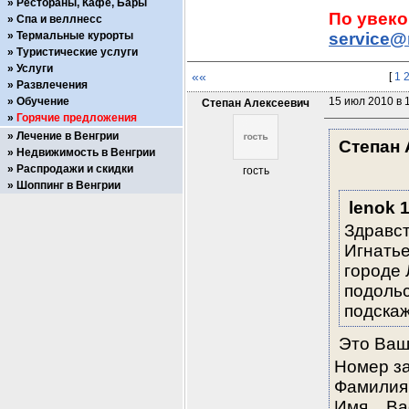
Рестораны, Кафе, Бары
Спа и веллнесс
Термальные курорты
service@
Туристические услуги
Услуги
««
[
1
Развлечения
Обучение
15 июл 2010 в 
Степан Алексеевич
Горячие предложения
Лечение в Венгрии
Степан 
Недвижимость в Венгрии
Распродажи и скидки
гость
Шоппинг в Венгрии
lenok 
Здравст
Игнатье
городе 
подольс
подскаж
Это Ваш
Номер з
Фамили
Имя Ва