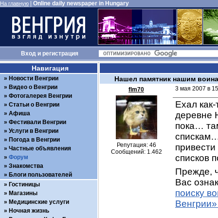
|
Online daily newspaper in Hungary
На главную
Вход
и
регистрация
Навигация
Новости Венгрии
Нашел памятник нашим воинам
Видео о Венгрии
3 мая 2007 в 1
flm70
Фотогалерея Венгрии
Ехал как-
Статьи о Венгрии
Афиша
деревне 
Фестивали Венгрии
пока… та
Услуги в Венгрии
спискам… 
Погода в Венгрии
Репутация: 46
привести 
Частные объявления
Сообщений: 1.462
списков 
Форум
Знакомства
Прежде, ч
Блоги пользователей
Вас ознак
Гостиницы
поиску в
Магазины
Медицинские услуги
Венгрии»
Ночная жизнь