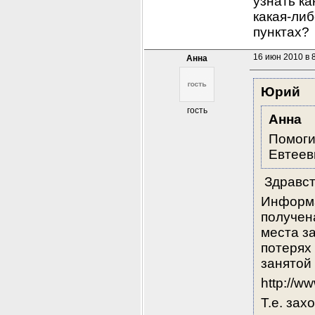
узнать к
какая-ли
пунктах?
16 июн 2010 в 
Анна
Юрий
гость
Анна
Помоги
Евтеев
 Здравс
Информа
получена
места з
потерях
занятой
http://w
Т.е. за