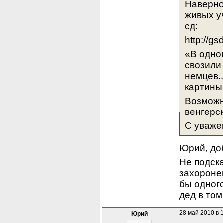
Наверное
живых уч
сд:
http://g
«В одно
свозили 
немцев.
картины 
Возможн
венгерс
С уваже
Юрий, до
Не подска
захоронен
бы одного
дед в том
28 май 2010 в 
Юрий