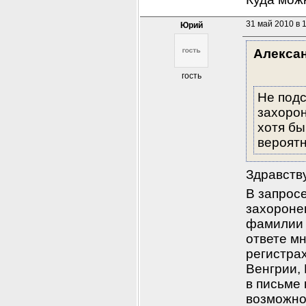
31 май 2010 в 
Юрий
Алекса
гость
Не подс
захорон
хотя бы
вероятн
Здравств
В запросе
захоронен
фамилии 
ответе м
регистрах
Венгрии, 
в письме
возможно