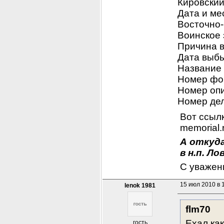
Кировский
Дата и ме
Восточно-
Воинское
Причина
Дата выб
Название
Номер фо
Номер оп
Номер де
Вот ссылк
memorial.
А откуда
в н.п. Л
С уважен
15 июл 2010 в 
lenok 1981
flm70
Ехал как
гость