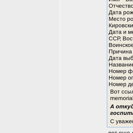
Отчеств
Дата ро
Место ро
Кировски
Дата и м
ССР, Вос
Воинско
Причин
Дата вы
Названи
Номер ф
Номер о
Номер д
Вот ссыл
memoria
А откуд
госпита
С уваже
 вот еще