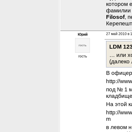
котором е
Filosof
, 
Керепешт
27 май 2010 в 
Юрий
LDM 12
… или хо
гость
(далеко 
В офицерс
http://ww
под № 1 м
кладбищ
На этой к
http://ww
m
в левом н