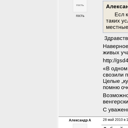
Алекса
      Ес
гость
таких ус
местные
 Здравств
Наверное 
живых уча
http://gsd
«В одном
свозили п
Целые „к
помню оче
Возможно
венгерски
С уважен
28 май 2010 в 
Александр А