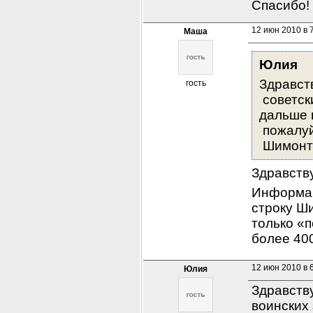
Спасибо!
12 июн 2010 в 
Маша
Юлия
Здравств
гость
 советск
дальше н
 пожалуй
 Шимонто
Здравств
Информац
строку Ш
только «п
более 400
12 июн 2010 в 
Юлия
Здравству
воинских 