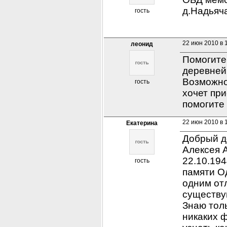
д.Надьяч
гость
22 июн 2010 в 
леонид
Помогите 
деревней 
Возможно 
гость
хочет при
помогите 
22 июн 2010 в 
Екатерина
Добрый д
Алексея А
22.10.194
гость
памяти Од
одним отл
существую
Знаю толь
никаких ф