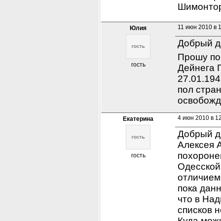
Шимонтор
11 июн 2010 в 
Юлия
Добрый д
Прошу по
гость
Дейнега Г
27.01.194
пол стран
освобожда
4 июн 2010 в 1
Екатерина
Добрый д
Алексея А
похоронен
гость
Одесской
отличием 
пока данн
что в Над
списков 
Куда мож