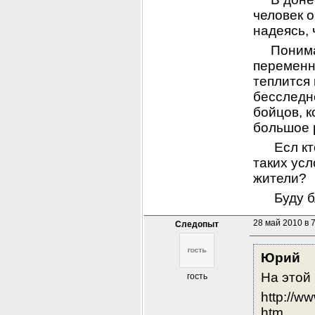
человек о
надеясь,
     Пони
переменн
теплится 
бесследн
бойцов, к
большое 
      Есл
таких усл
жители?
      Буд
28 май 2010 в 
Следопыт
Юрий
На этой
гость
http://w
htm