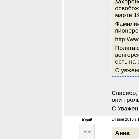
захорон
освобожд
марте 19
Фамилии
пионеров
http://w
Полагаю,
венгерс
есть на 
С увжен
Спасибо, 
они проль
С Уважен
14 июн 2010 в 
Юрий
Анна