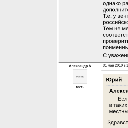
однако р
дополнит
Т.е. у ве
российско
Тем не ме
соответс
проверить
поименны
С уважен
31 май 2010 в 
Александр А
Юрий
гость
Алекс
      Е
в таки
местны
 Здравс