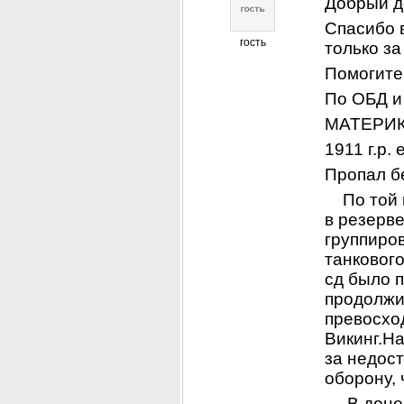
Добрый д
Спасибо в
гость
только за
Помогите 
По ОБД и
МАТЕРИ
1911 г.р.
Пропал бе
    По то
в резерве
группиров
танкового
сд было 
продолжи
превосхо
Викинг.На
за недос
оборону, 
     В до