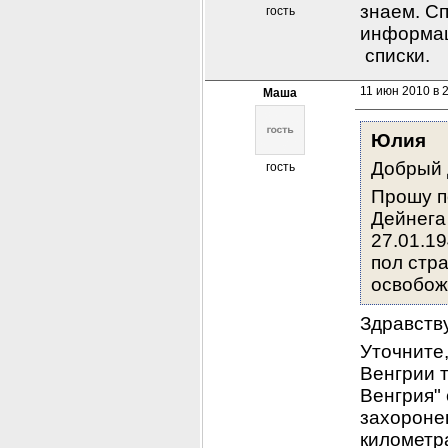
знаем. Сп
гость
информац
 списки.
11 июн 2010 в 
Маша
Юлия
Добрый 
гость
Прошу п
Дейнега
27.01.19
пол стра
освобожд
Здравств
Уточните,
Венгрии т
Венгрия" 
захоронен
километра