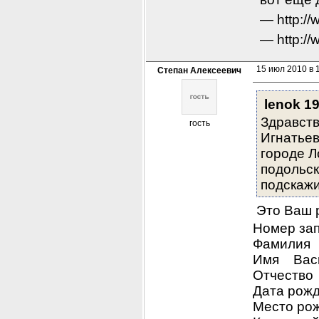
 — http:
 — http:
15 июл 2010 в 
Степан Алексеевич
lenok 1
Здравств
гость
Игнатьев
городе Л
подольск
подскажи
Это Ваш 
Номер за
Фамилия
Имя Вас
Отчество
Дата рож
Место рож