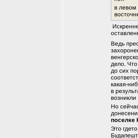
в левом
восточне
 Искренне
оставлен
Ведь пре
захоронен
венгерско
дело. Чт
до сих по
соответст
какая-ниб
в результ
возникли
Но сейчас
поселке
Это гдето
Будапешт