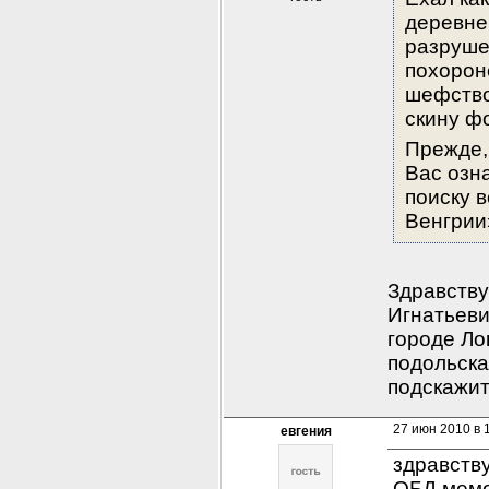
деревне
разруше
похороне
шефство 
скину ф
Прежде,
Вас озн
поиску 
Венгрии
Здравству
Игнатьеви
городе Ло
подольска
подскажит
27 июн 2010 в 
евгения
здравству
ОБД мемо