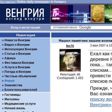
|
Online daily newspaper in Hungary
На главную
Вход
и
регистрация
Навигация
Новости Венгрии
Нашел памятник нашим воинам
Видео о Венгрии
3 мая 2007 в 1
flm70
Фотогалерея Венгрии
Ехал как-
Статьи о Венгрии
Афиша
деревне 
Фестивали Венгрии
пока… та
Услуги в Венгрии
спискам… 
Погода в Венгрии
Репутация: 46
привести 
Частные объявления
Сообщений: 1.462
списков 
Форум
Знакомства
Прежде, ч
Блоги пользователей
Вас ознак
Гостиницы
поиску в
Магазины
Медицинские услуги
Венгрии»
Ночная жизнь