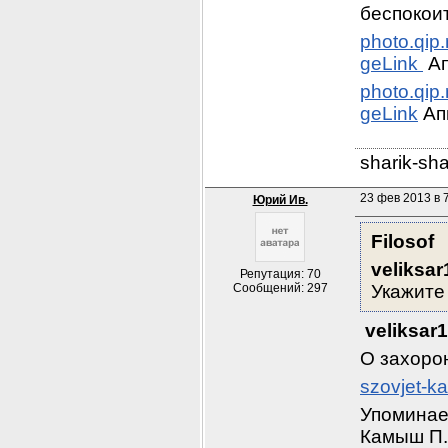
беспокоит
photo.qip
geLink 
 А
photo.qip
geLink
 Ап
sharik-sh
23 фев 2013 в 7
Юрий Ив.
Filosof
veliksa
Репутация: 70
Сообщений: 297
Укажите 
veliksar
О захоро
szovjet-ka
Упоминае
Камыш П.