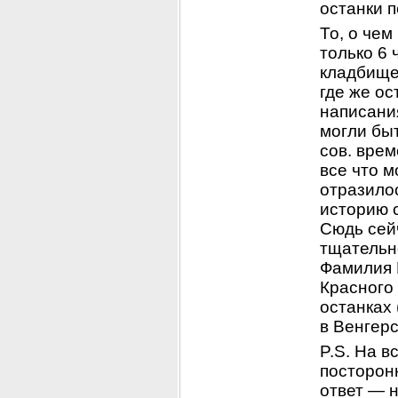
останки 
То, о чем
только 6 
кладбище 
где же о
написания
могли бы
сов. врем
все что м
отразилос
историю с
Сюдь сей
тщательн
Фамилия К
Красного 
останках 
в Венгер
P.S. На в
посторон
ответ — н