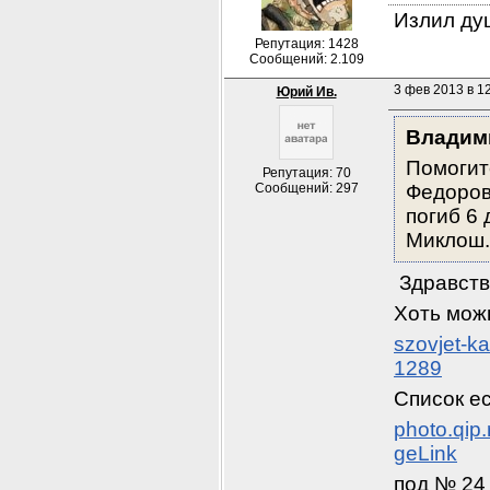
Излил душ
Репутация: 1428
Сообщений: 2.109
3 фев 2013 в 1
Юрий Ив.
Владим
Помогит
Репутация: 70
Сообщений: 297
Федоров
погиб 6 
Миклош.
 Здравст
Хоть можн
szovjet-k
1289
Список ес
photo.qip
geLink
под № 24 