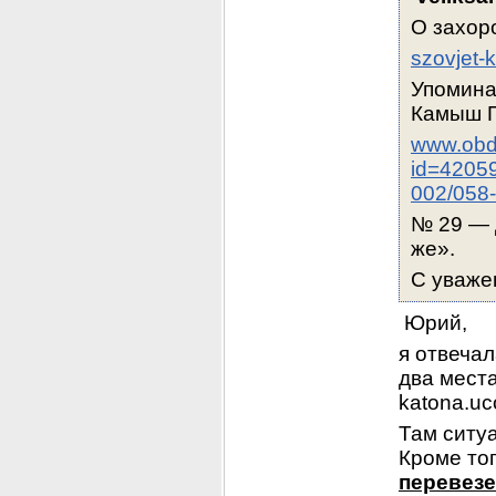
О захор
szovjet-k
Упомина
Камыш П
www.obd-
id=4205
002/058
№ 29 — 
же».
С уваже
 Юрий,
я отвечал
два места
katona.uc
Там ситуа
Кроме то
перевезе