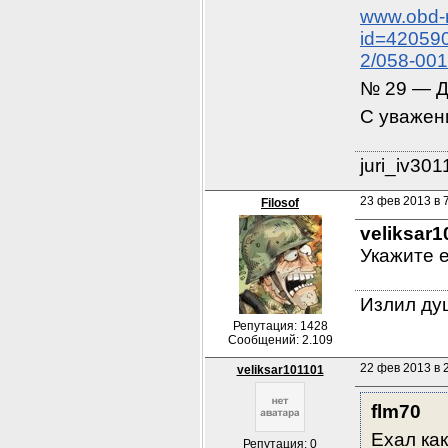
www.obd-m
id=42059
2/058-00
№ 29 — Д
С уважен
juri_iv30
23 фев 2013 в 
Filosof
veliksar
Укажите e
Излил душ
Репутация: 1428
Сообщений: 2.109
22 фев 2013 в 
veliksar101101
flm70
Ехал как
Репутация: 0