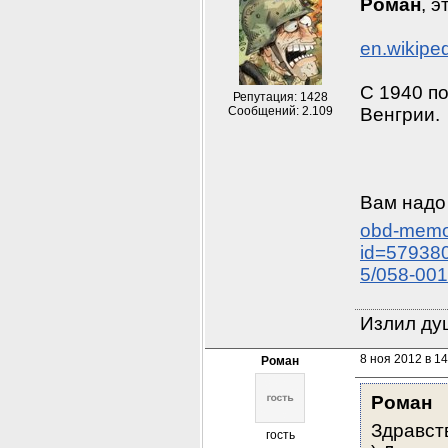
Роман
, 
en.wikipe
С 1940 по
Репутация: 1428
Сообщений: 2.109
Венгрии.
Вам надо
obd-memor
id=57938
5/058-001
Излил душ
8 ноя 2012 в 14
Роман
Роман
Здравств
гость