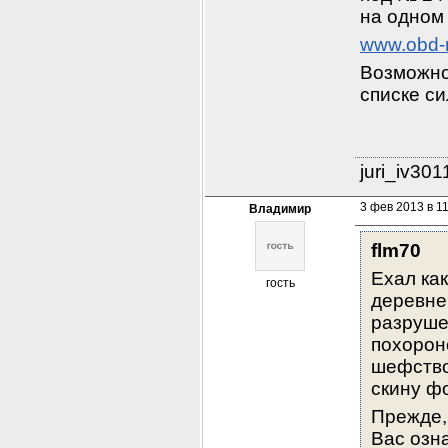
на одном
www.obd-m
Возможно
списке с
juri_iv30
3 фев 2013 в 1
Владимир
flm70
Ехал как
гость
деревне
разруше
похороне
шефство 
скину ф
Прежде,
Вас озн