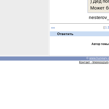
) Дед по
Может бы
 nestero
««
[
1
Ответить
Автор темы
©
www.hungary-
Контакт - Impresszum