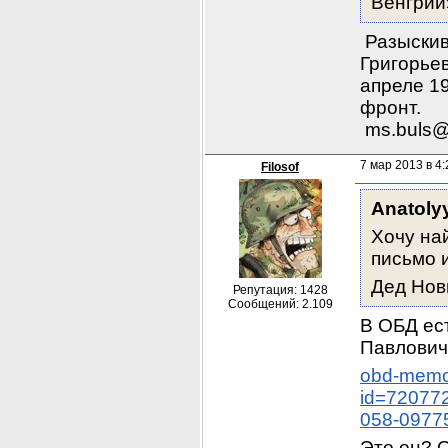
Венгрии
 Разыски
Григорьев
апреле 19
фронт.          
 ms.buls@
7 мар 2013 в 4:
Filosof
Anatoly
Хочу на
письмо и
Дед Нов
Репутация: 1428
Сообщений: 2.109
В ОБД ес
Павлович
obd-memor
id=72077
058-0977
Это он? О