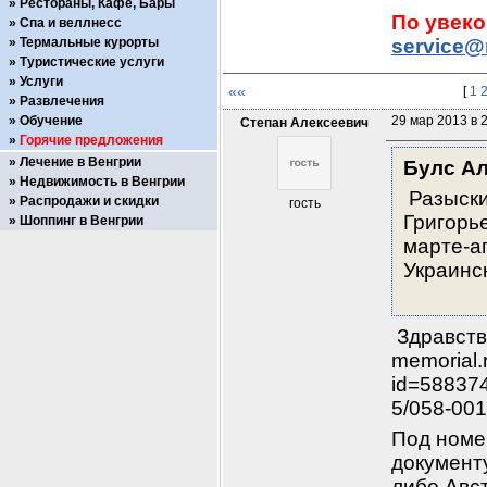
Рестораны, Кафе, Бары
Спа и веллнесс
Термальные курорты
service@
Туристические услуги
Услуги
««
[
1
Развлечения
Обучение
29 мар 2013 в 
Степан Алексеевич
Горячие предложения
Лечение в Венгрии
Булс Ал
Недвижимость в Венгрии
 Разыск
Распродажи и скидки
гость
Григорье
Шоппинг в Венгрии
марте-ап
Украинский фр
          
 Здравств
memorial.
id=58837
5/058-001
Под номе
документу
либо Авс