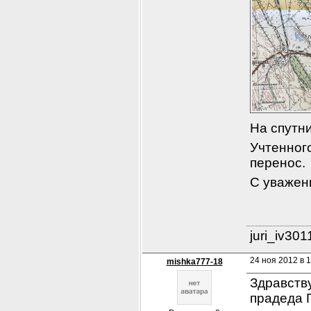
На спутни
Учтенног
перенос. 
С уважен
juri_iv30
24 ноя 2012 в 1
mishka777-18
Здравств
прадеда 