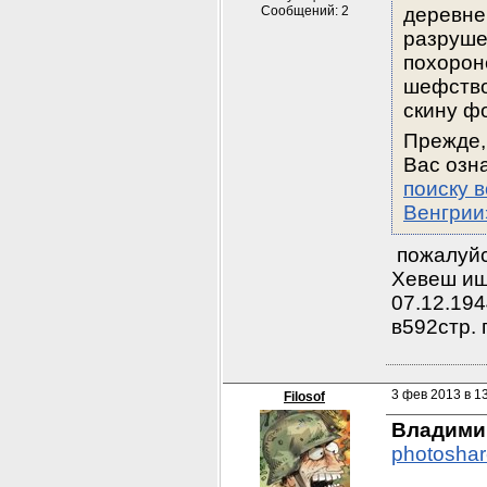
Сообщений: 2
деревне
разруше
похороне
шефство 
скину ф
Прежде,
Вас озн
поиску 
Венгрии
 пожалуйс
Хевеш ищ
07.12.194
в592стр. 
3 фев 2013 в 1
Filosof
Владими
photoshar