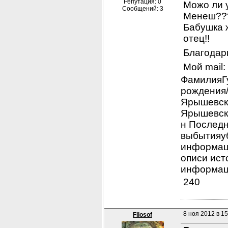
Репутация: 0
Можо ли у
Сообщений: 3
Менеш??? 
Бабушка ж
отец!!
Благодар
Мой mail
ФамилияГ
рождения/
Ярышевски
Ярышевски
н Последн
выбытияуб
информац
описи ист
информа
240
8 ноя 2012 в 15
Filosof