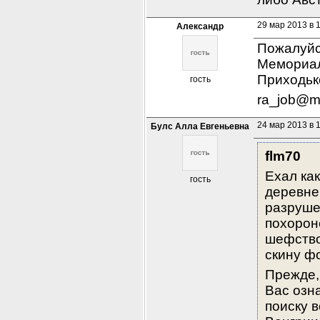
29 мар 2013 в 
Александр
Пожалуйс
Мемориал
Приходьк
гость
ra_job@ma
24 мар 2013 в 
Булс Алла Евгеньевна
flm70
Ехал как
гость
деревне
разруше
похороне
шефство 
скину ф
Прежде,
Вас озн
поиску 