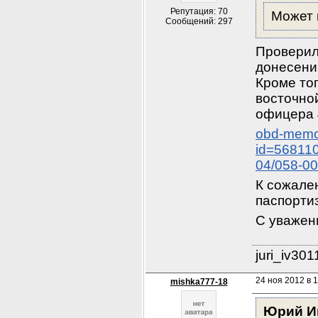
Репутация: 70
Может 
Сообщений: 297
Проверил
донесении
Кроме тог
восточной
офицера 4
obd-memor
id=56811
04/058-0
К сожален
паспорти
С уважен
juri_iv30
24 ноя 2012 в 1
mishka777-18
Юрий И