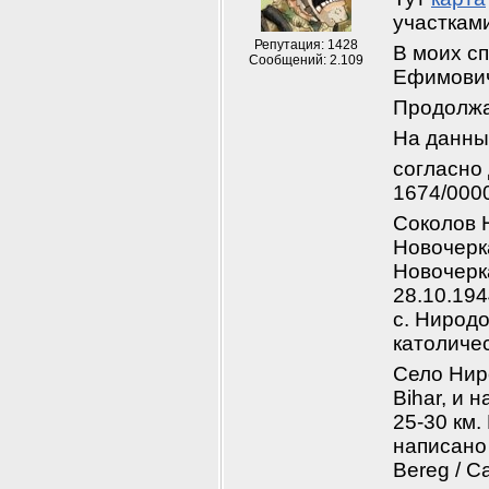
участками
Репутация: 1428
В моих с
Сообщений: 2.109
Ефимович
Продолжа
На данны
согласно
1674/000
Соколов Н
Новочерка
Новочерка
28.10.194
с. Ниродо
католичес
Село Нир
Bihar, и 
25-30 км.
написано 
Bereg / 