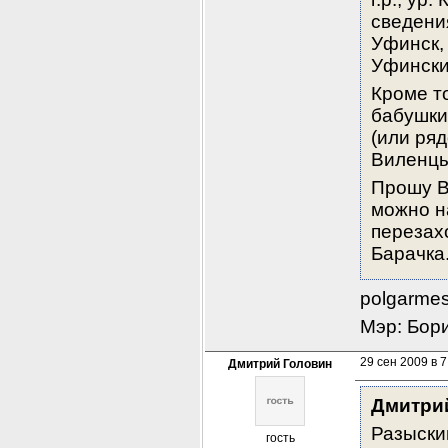
сведения
Уфинск,
Уфински
Кроме т
бабушки
(или ря
Виленцы
Прошу В
можно на
перезах
Барачка
polgarme
Мэр: Бори
29 сен 2009 в 7
Дмитрий Головин
Дмитри
Разыски
гость