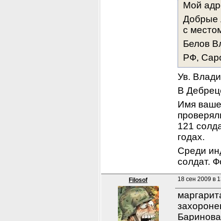
Мой адре
Добрые 
с местом
Белов В
РФ, Сар
Ув. Влад
В Дебрец
Имя вашег
проверяли
121 солда
годах.
Среди ин
солдат. Ф
18 сен 2009 в 1
Filosof
маргарита
захороне
Баринова