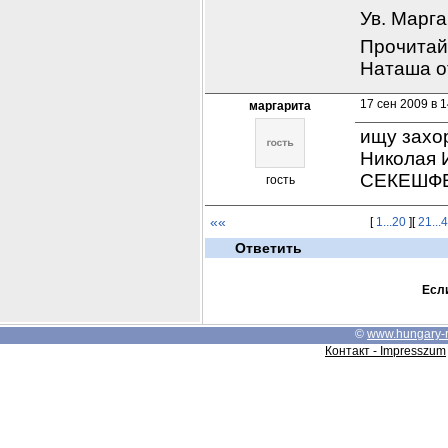
Ув. Марга
Прочитай
Наташа от
17 сен 2009 в 1
маргарита
ищу захо
Николая 
СЕКЕШФЕР
гость
««
[
1...20
][
21...
Ответить
Если
©
www.hungary-
Контакт - Impresszum