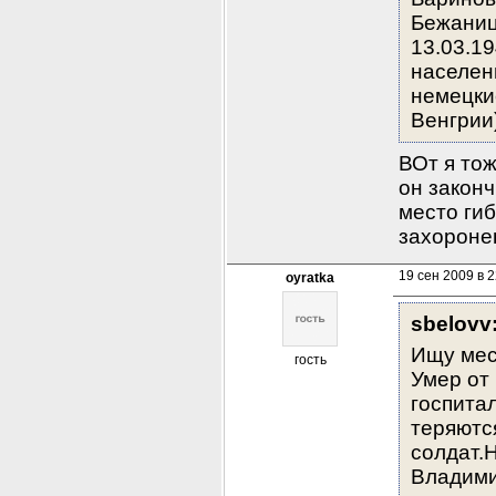
Бежаницк
13.03.19
населенн
немецкие
Венгрии)
ВОт я тож
он законч
место гиб
захороне
19 сен 2009 в 2
oyratka
sbelovv
Ищу мес
гость
Умер от 
госпитал
теряютс
солдат.Н
Владимир