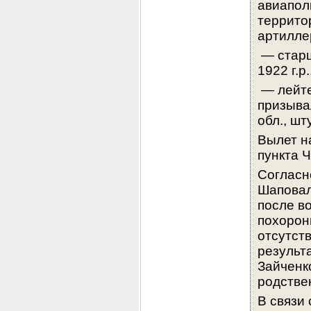
авиапол
террито
артиллер
 — старшего лейтенанта Шаповалова Николая Федоровича, 
1922 г.р
 — лейтенанта Зайченко Фёдора Андреевича, 1919 г.р., 
призыва
обл., шт
Вылет н
пункта Ч
Согласн
Шаповало
после в
похорони
отсутст
результа
Зайченко
родстве
В связи 