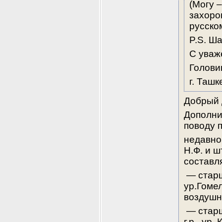
(Могу 
захоро
русско
P.S. Ш
С уваж
Голови
г. Ташк
Добрый 
Дополни
поводу 
недавно
Н.Ф. и ш
составл
 — старшина Тарасенко Николай Афанасьевич, 1922 г.р., 
ур.Гомел
воздушн
 — старший сержант Березинский Прокофий Сергеевич, 1921 
г.р., ур