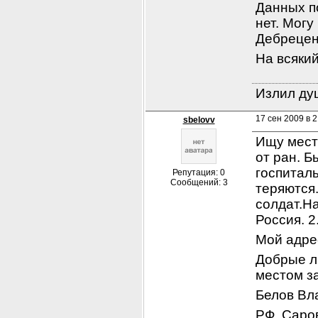
Данных п
нет. Могу
Дебрецен
На всякий
Излил душ
17 сен 2009 в 2
sbelovv
Ищу мест
от ран. Б
госпиталь
Репутация: 0
Сообщений: 3
теряются.
солдат.На
Россия. 2.
Мой адрес
Добрые л
местом за
Белов Вл
РФ, Саро