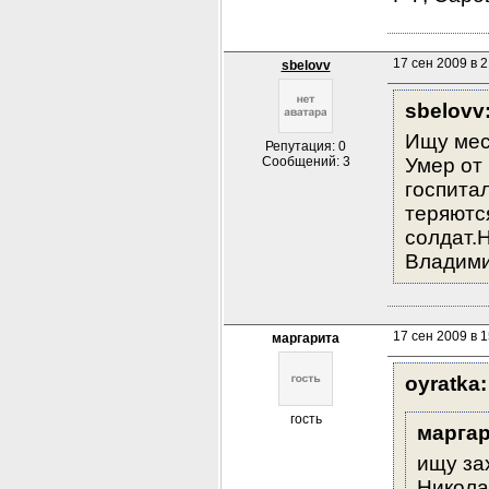
17 сен 2009 в 2
sbelovv
sbelovv
Ищу мес
Репутация: 0
Сообщений: 3
Умер от 
госпитал
теряютс
солдат.Н
Владимир
17 сен 2009 в 1
маргарита
oyratka:
гость
маргар
ищу за
Никола