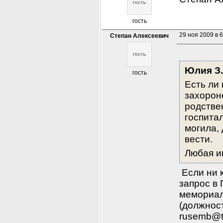
гость
29 ноя 2009 в 6
Степан Алексеевич
Юлия З.
гость
Есть ли 
захорон
родстве
госпитал
могила, 
вести.
Любая и
 Если ни 
запрос в 
мемориал
(должност
rusemb@t-