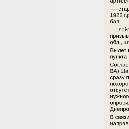
артилл
 — старшего лейтенанта Шаповалова Николая Федоровича, 
1922 г.
бап;
 — лейтенанта Зайченко Фёдора Андреевича, 1919 г.р., 
призыв
обл., ш
Вылет 
пункта
Соглас
ВА) Ша
сразу 
похоро
отсутс
нужног
опросил
Днепро
В связ
направ