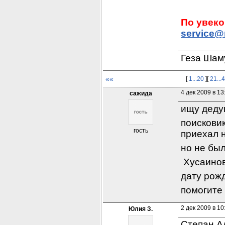
service@
Геза Шам
««
[
1...20
][
21...
4 дек 2009 в 13
сажида
ищу деду
поисковик
гость
приехал н
но не был
 Хусаино
дату рож
помогите
2 дек 2009 в 10
Юлия З.
Степан А