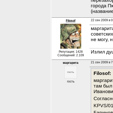
перезахор
города П
(названи
22 сен 2009 в 0
Filosof
маргарита
советских
не могу, 
Излил душ
Репутация: 1428
Сообщений: 2.109
21 сен 2009 в 7
маргарита
Filosof:
маргарит
гость
там был
Иванови
Соглас
KPVS/01
Баринов 