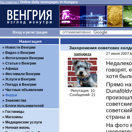
|
Online daily newspaper in Hungary
На главную
Вход
и
регистрация
Навигация
Новости Венгрии
Захоронения советских солд
Видео о Венгрии
27 июня 2007 в
samugeza
Фотогалерея Венгрии
Недалеко 
Статьи о Венгрии
Афиша
говорят, 
Фестивали Венгрии
хотя были
Услуги в Венгрии
Прямо нап
Погода в Венгрии
Частные объявления
Dunaföldv
Репутация: 10
Сообщений: 21
Форум
произошл
Знакомства
советские
Блоги пользователей
советски
Гостиницы
страны в 
Магазины
Медицинские услуги
На фото в
Ночная жизнь
удовлетв