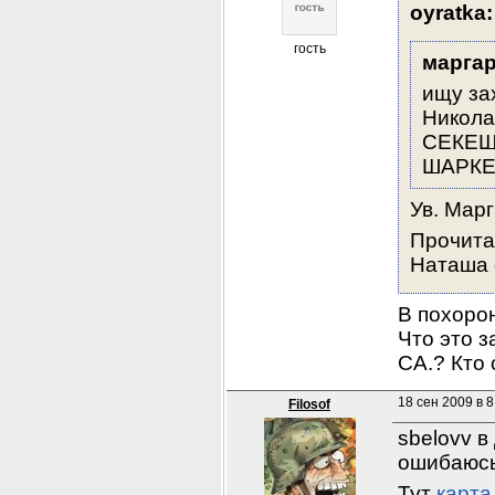
oyratka:
гость
маргар
ищу за
Никола
СЕКЕШФ
ШАРКЕР
Ув. Марг
Прочита
Наташа о
В похорон
Что это з
СА.? Кто
18 сен 2009 в 8
Filosof
sbelovv в
ошибаюсь,
Тут 
карта