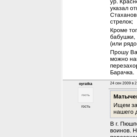
ур. Красн
указал от
Стахановс
стрелок;
Кроме тог
бабушки, 
(или ряд
Прошу Ва
можно най
перезахо
Барачка.
24 сен 2009 в 2
oyratka
Матыче
Ищем за
гость
нашего 
В г. Пюшп
воинов. Н