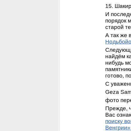
15. Шаки
И последн
порядок м
старой те
А так же в
Нодьбой
Следующи
найдём к
нибудь мо
памятники
готово, 
С уважен
Geza Samu
фото пер
Прежде, ч
Вас ознак
поиску в
Венгрии»