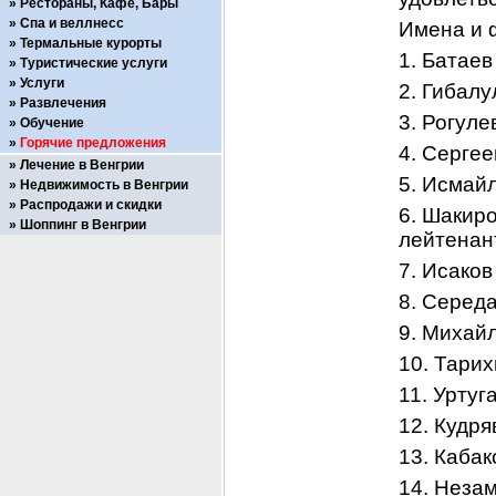
Рестораны, Кафе, Бары
Спа и веллнесс
Имена и 
Термальные курорты
1. Батаев
Туристические услуги
Услуги
2. Гибалу
Развлечения
3. Рогуле
Обучение
Горячие предложения
4. Сергее
Лечение в Венгрии
5. Исмай
Недвижимость в Венгрии
Распродажи и скидки
6. Шакиро
Шоппинг в Венгрии
лейтенан
7. Исаков
8. Серед
9. Михай
10. Тарих
11. Уртуг
12. Кудря
13. Кабак
14. Неза