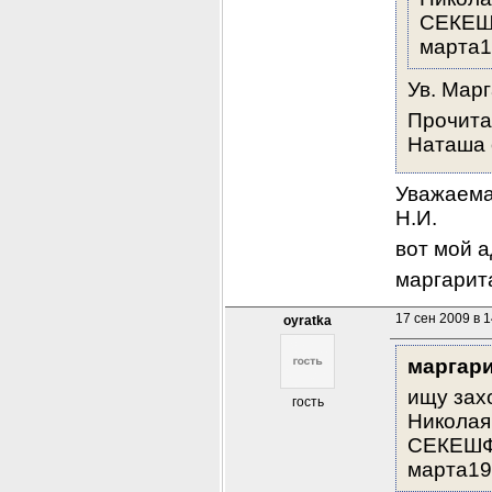
СЕКЕШФ
марта1
Ув. Марг
Прочита
Наташа о
Уважаема
Н.И.
вот мой а
маргарит
17 сен 2009 в 1
oyratka
маргари
ищу зах
гость
Николая
СЕКЕШФЕ
марта19