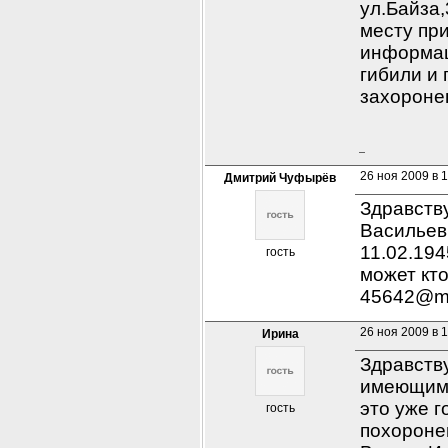
ул.Байза,
месту при
информаци
гибили и 
захоронен
26 ноя 2009 в 
Дмитрий Чуфырёв
Здравств
Васильеви
11.02.194
гость
может кто
45642@ma
26 ноя 2009 в 
Ирина
Здравств
имеющимс
это уже г
гость
похороне