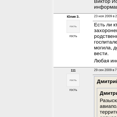
Виктор Ио
информа
23 ноя 2009 в 
Юлия З.
Есть ли к
захороне
родственн
гость
госпитале
могила, д
вести.
Любая ин
29 сен 2009 в 7
111
Дмитри
гость
Дмитр
Разыск
авиапо
террит