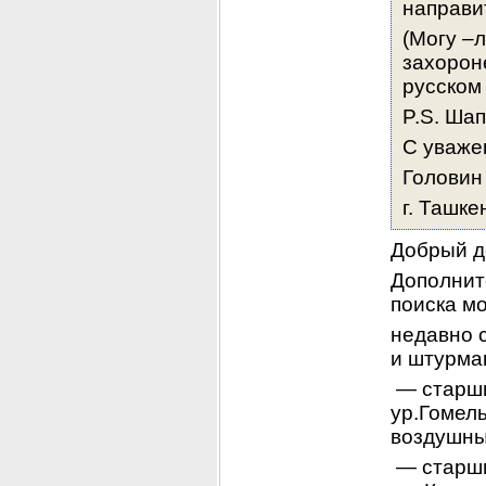
направи
(Могу –л
захороне
русском
P.S. Шап
С уваже
Головин
г. Ташке
Добрый д
Дополнит
поиска м
недавно с
и штурма
 — старшина Тарасенко Николай Афанасьевич, 1922 г.р., 
ур.Гомель
воздушны
 — старший сержант Березинский Прокофий Сергеевич, 1921 г.р., 