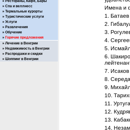
Рестораны, Кафе, Бары
Спа и веллнесс
Имена и 
Термальные курорты
1. Батаев
Туристические услуги
Услуги
2. Гибалу
Развлечения
3. Рогуле
Обучение
Горячие предложения
4. Сергее
Лечение в Венгрии
5. Исмай
Недвижимость в Венгрии
Распродажи и скидки
6. Шакиро
Шоппинг в Венгрии
лейтенан
7. Исаков
8. Серед
9. Михай
10. Тарих
11. Уртуг
12. Кудря
13. Кабак
14. Неза