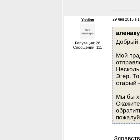
29 янв 2015 в 1
Ypsilon
аленак
Добрый д
Репутация: 26
Сообщений: 111
Мой прад
отправл
Несколь
Эгер. То
старый 
Мы бы х
Скажите,
обратить
пожалуй
 Здравств