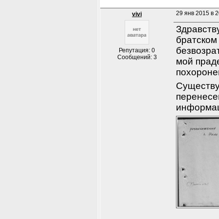
29 янв 2015 в 2
vivi
Здравств
братском 
безвозрат
Репутация: 0
Сообщений: 3
мой праде
похороне
Существуе
перенесен
информа