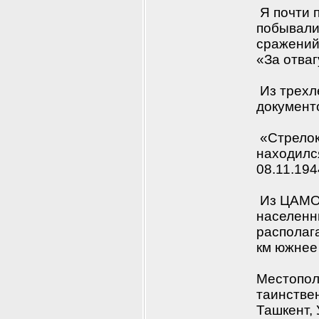
 Я почти 
побывали 
сражений 
«За отваг
 Из трехл
документо
 «Стрелок
находился
08.11.194
 Из ЦАМО:
населенн
располага
км южнее 
Местопол
таинстве
Ташкент, 