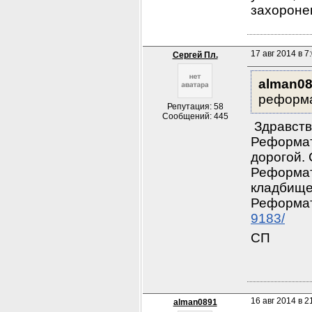
захоронен
17 авг 2014 в 7:
Сергей Пл.
alman089
реформа
Репутация: 58
Сообщений: 445
 Здравств
Реформато
дорогой. 
Реформат
кладбище
Реформат
9183/
СП
16 авг 2014 в 2
alman0891