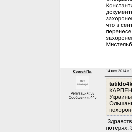
Константи
документ
захоронен
что в сен
перенесен
захороне
Мистельб
14 ноя 2014 в 1
Сергей Пл.
tatildo4
КАРПЕН
Репутация: 58
Украины,
Сообщений: 445
Ольшаны 
похорон
 Здравств
потерях, 