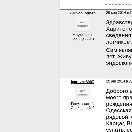
29 сен 2014 в 1
kulinich_roman
Здравств
Харитонов
сведения,
Репутация: 0
Сообщений: 1
летчиком
Сам явля
лет. Живу
эндоскоп
20 авг 2014 в 2
igorevna8987
Доброго в
моего пр
рождения 
Репутация: -1
Сообщений: 3
Одесская 
рядовой, с
Карцаг, В
узнать, е