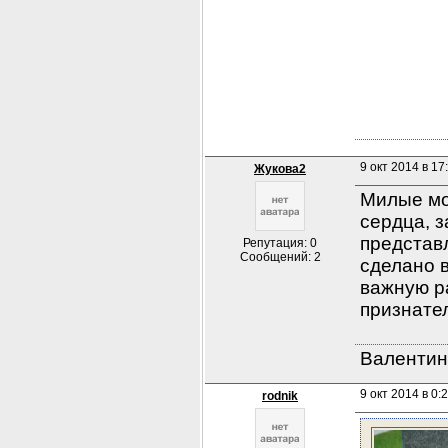
9 окт 2014 в 17
Жукова2
Милые мо
сердца, з
представл
Репутация: 0
Сообщений: 2
сделано в
важную р
признате
Валентин
9 окт 2014 в 0:2
rodnik