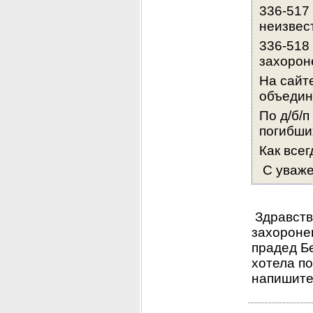
336-517 
неизвес
336-518 
захорон
На сайте
объединен
По д/б/п
погибши
Как всег
 С уваж
 Здравств
захоронен
прадед Бе
хотела по
напишите