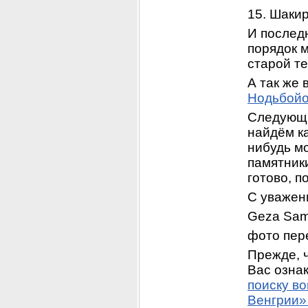
15. Шаки
И последн
порядок м
старой те
А так же в
Нодьбой
Следующи
найдём к
нибудь мо
памятники
готово, 
С уважен
Geza Samu
фото пер
Прежде, ч
Вас ознак
поиску в
Венгрии»