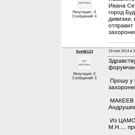
Ивана Сем
город Буд
Репутация: -3
Сообщений: 4
дивизии, 
отправит
захороне
19 ноя 2014 в 1
Svetik123
Здравству
форумчан
Репутация: 0
Сообщений: 5
 Прошу у
захороне
 МАКЕЕВ 
Андрушевс
 Из ЦАМО 
М.Н.… про