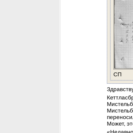
СП
Здравств
Кеттласбр
Мистельб
Мистельба
переноси
Может, эт
«Недавно