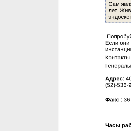
Сам явл
лет. Жи
эндоско
 Попробуй
Если они 
инстанци
Контакты 
Генераль
Адрес
: 4
(52)-536-
Факс
 : 3
Часы раб