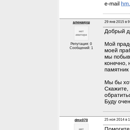
e-mail 
hm.
29 янв 2015 в 9
аленакуш
Добрый де
Мой праде
Репутация: 0
Сообщений: 1
моей праб
мы побыва
конечно, 
памятник 
Мы бы хот
Скажите, 
обратитьс
Буду очен
25 ноя 2014 в 1
dmx070
Помогите