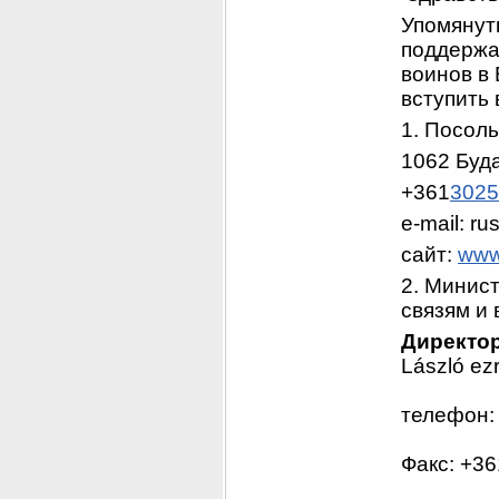
Упомянут
поддержа
воинов в 
вступить 
1. Посол
1062 Буда
+361
3025
e-mail: 
ru
сайт: 
www
2. Минис
связям и
Директор
László ez
телефон:
Факс: +36