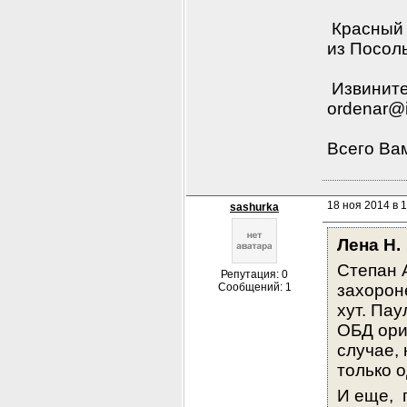
 Красный 
из Посоль
 Извините
ordenar@i
Всего Вам
18 ноя 2014 в 
sashurka
Лена Н.
Степан 
Репутация: 0
Сообщений: 1
захороне
хут. Пау
ОБД ори
случае, 
только 
И еще, 