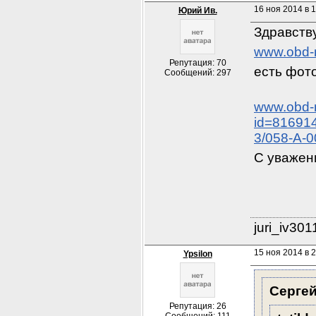
16 ноя 2014 в 
Юрий Ив.
Здравству
www.obd-m
Репутация: 70
есть фото
Сообщений: 297
www.obd-m
id=81691
3/058-A-
С уважен
juri_iv30
15 ноя 2014 в 2
Ypsilon
Сергей
Репутация: 26