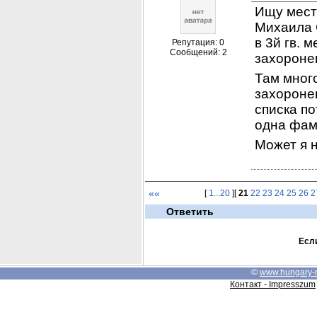
Ищу мест
Михаила 
в 3й гв. м
Репутация: 0
Сообщений: 2
захороне
Там много
захоронен
списка по
одна фам
Может я 
««
[
1...20
][
21
22
23
24
25
26
2
Ответить
Если
©
www.hungary-
Контакт - Impresszum