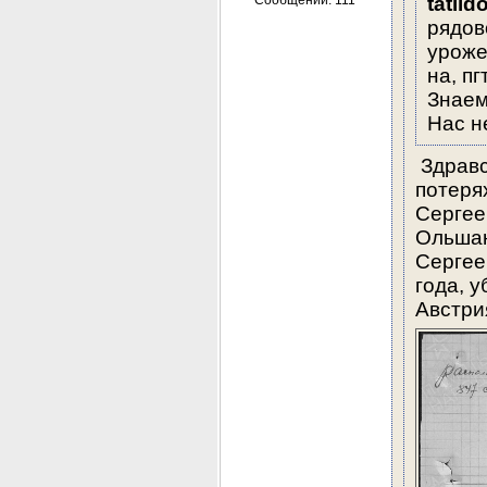
Сообщений: 111
tatild
рядов
уроже
на, п
Знаем
Нас 
 Здрав
потеря
Сергее
Ольшан
Сергее
года, у
Австри