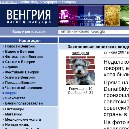
|
Online daily newspaper in Hungary
На главную
Вход
и
регистрация
Навигация
Новости Венгрии
Захоронения советских солд
Видео о Венгрии
27 июня 2007 в
samugeza
Фотогалерея Венгрии
Недалеко 
Статьи о Венгрии
Афиша
говорят, 
Фестивали Венгрии
хотя были
Услуги в Венгрии
Прямо нап
Погода в Венгрии
Частные объявления
Dunaföldv
Репутация: 10
Сообщений: 21
Форум
произошл
Знакомства
советские
Блоги пользователей
советски
Гостиницы
страны в 
Магазины
Медицинские услуги
На фото в
Ночная жизнь
удовлетв