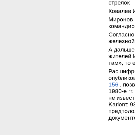
стрелок
Ковалев 
Миронов 
командир
Согласно
железной
А дальше
жителей И
там», то 
Расшифро
опубликов
156
 , по
1980-е гг
не извест
Karlont:
 9
предполо
документо