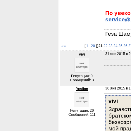
service@
Геза Шам
««
[
1...20
][
21
22
23
24
25
26
2
31 янв 2015 в 2
vivi
Репутация: 0
Сообщений: 3
30 янв 2015 в 1
Ypsilon
vivi
Здравст
Репутация: 26
Сообщений: 111
братско
безвозра
мой пра