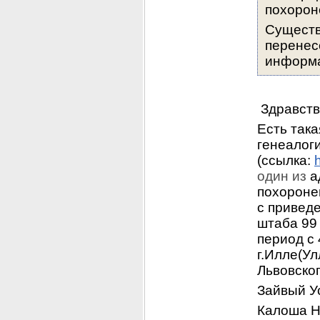
похорон
Существу
перенес
информ
 Здравств
Есть так
генеалоги
(ссылка: 
один из
 а
похоронен
с привед
штаба 99
период с 
г.Илле(Ул
Львовског
Зайвый У
Калоша Н