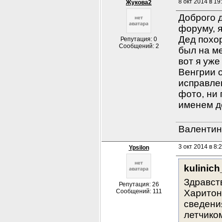
8 окт 2014 в 19
Жукова2
Доброго д
форуму, я
Дед похор
Репутация: 0
Сообщений: 2
был на ме
вот я уже
Венгрии о
исправлен
фото, ни
именем д
Валентин
3 окт 2014 в 8:
Ypsilon
kulinic
Здравст
Репутация: 26
Сообщений: 111
Харитоно
сведения
летчико